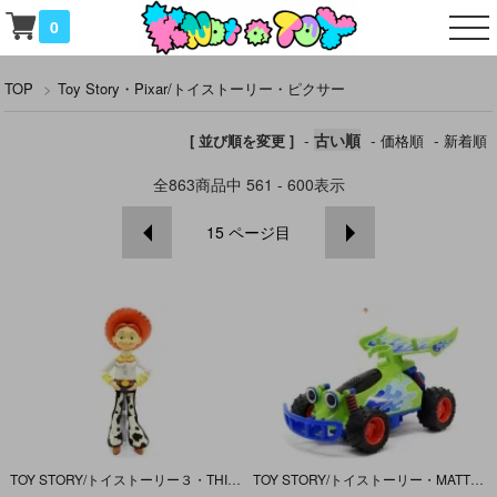
0
TOP
>
Toy Story・Pixar/トイストーリー・ピクサー
-
古い順
-
-
[ 並び順を変更 ]
価格順
新着順
全
863
商品中
561 - 600
表示
15
ページ目
TOY STORY/トイストーリー３・THINK WAY/シンクウェイ・Talking Action Figure/トーキングアクションフィギュア「Jessie/ジェシー」日本語(日下由美版)・汚れ有
TOY STORY/トイストーリー・MATTEL/マテル・MEGA ACTION/メガアクション・WILD RIDE/ワイルドライド・RC&WOODY 「RCのみ」 英語版・ 前後に進む動作に難有