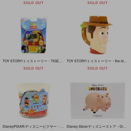
SOLD OUT
SOLD OUT
TOY STORY/トイストーリー・TIGER ELECTRONICS/タイガーエレクトロニクス 「ELECTRONIC LCD GAME/エレクトロニック液晶ディスプレイゲーム」 開封/動作確認済
TOY STORY/トイストーリー・the idea factory/ザアイディアファクトリー 「Woody/ウッディ・フェイス型プラスチックマグ」 約15.3cm・変色＆塗装ハゲダメージ大有
SOLD OUT
SOLD OUT
DisneyPIXAR/ディズニーピクサー・プレイスクール/ハズブロ・MR.POTATO HEAD BUCKET FRIENDS TOY STORY/ミスターポテトヘッドバケットフレンズトイストーリー
Disney Store/ディズニーストア・Disney･PIXAR/ディズニーピクサー・TOY STORY/トイストーリー 「Hamm Bank Tirelire/ハム・陶器製貯金箱」 一部未開封