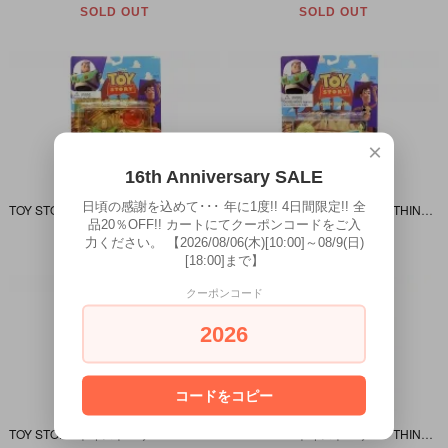
SOLD OUT
SOLD OUT
×
16th Anniversary SALE
日頃の感謝を込めて･･･ 年に1度!! 4日間限定!! 全
TOY STORY/トイストーリー・THINK WAY/シンクウェイ・ACTION FIGURE/アクションフィギュア「INFRARED BUZZ LIGHTYEAR/インフラレッドバズライトイヤー」
TOY STORY/トイストーリー・THINK WAY/シンクウェイ・ACTION FIGURE/アクションフィギュア「ALIEN/エイリアン (Little Green Men/リトルグリーンメン」
品20％OFF!! カートにてクーポンコードをご入
SOLD OUT
SOLD OUT
力ください。 【2026/08/06(木)[10:00]～08/9(日)
[18:00]まで】
クーポンコード
2026
コードをコピー
TOY STORY/トイストーリー・THINK WAY/シンクウェイ・ACTION FIGURE/アクションフィギュア 「BABY FACE/ベビーフェイス」 パッケージダメージ＆本体塗装移り有
TOY STORY/トイストーリー・THINK WAY/シンクウェイ・ACTION FIGURE/アクションフィギュア「Hamm/ハム・ウィズポップアップコインアンドオートデポジットアクション」ヤケ有