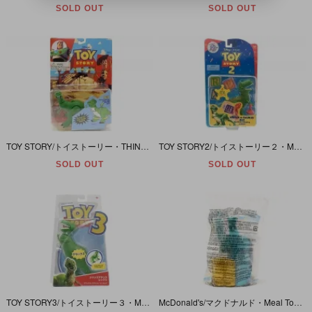
SOLD OUT
SOLD OUT
TOY STORY/トイストーリー・THINK WAY/シンクウェイ・ACTION FIGURE/アクションフィギュア「REX/レックス・ウィズクランピングジョーズアンドムービングレグズ＋蓄光パーツ」
TOY STORY2/トイストーリー２・MATTEL/マテル・ACTION FIGURE/アクションフィギュア 「WRECK-A-SAURUS REX/レック-ア-サウルス・レックス」
SOLD OUT
SOLD OUT
TOY STORY3/トイストーリー３・MATTEL/マテル・DELUXE ACTION FIGURE/デラックスアクションフィギュア 「JUMP ATTACK REX/ジャンプアタックレックス」
McDonald's/マクドナルド・Meal Toy/ミールトイ・Disney Pixar PALS/ディズニーピクサーパルス「Sully/サリー(モンスターズインク)・穴あけパンチ」未開封・顔ヤケ有