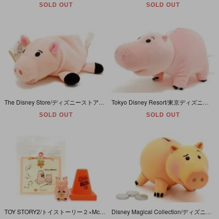
SOLD OUT
SOLD OUT
The Disney Store/ディズニーストア・TOY STORY/トイストーリー・Plash Doll/プラッシュドール/ぬいぐるみ「Mini Bean Bag Hamm/ミニビーンバッグハム」
Tokyo Disney Resort/東京ディズニーリゾート・TOY STORY/トイストーリー・Plash Doll/プラッシュドール/ぬいぐるみ 「Hamm/ハム」
SOLD OUT
SOLD OUT
TOY STORY2/トイストーリー２×McDonald's/マクドナルド・Meal Toy/ミールトイ 「Cone w/Hamm/コーンウィズハム」 1999年・開封
Disney Magical Collection/ディズニーマジカルコレクション・TOMY/トミー・Figure/フィギュア 「TOY STORY/トイストーリー・Hamm/ハム」 109