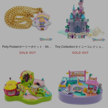
Polly Pocket/ポーリーポケット・Shooting Star Necklace/シューティングスターネックレス・Princess/プリンセス・ BlueBird・1992年
Tiny Collection/タイニーコレクション・Disney/ディズニー・The Cinderella Enchanted Castle/シンデレラ城・ライトアップ・Blue Bird・1995
SOLD OUT
SOLD OUT