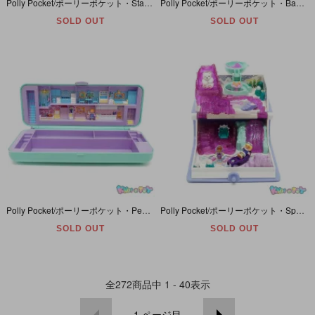
Polly Pocket/ポーリーポケット・Starlight Castle/スターライトキャッスル・ライトアップコンパクト・ハート型・ピンク・BlueBird・1992年
Polly Pocket/ポーリーポケット・Baby Sitting Stamper Set/ベビーシッタースタンプセット・ベビーのスタンプセット・パステルグリーン・Blue Bird・1992年
SOLD OUT
SOLD OUT
Polly Pocket/ポーリーポケット・Pencil Case Play-Set/ペンシルケースプレイセット・筆箱・BlueBird・1990年
Polly Pocket/ポーリーポケット・Sparkle Snowland/スパークルスノーランド・キラキラスノーランド物語・本型・BlueBird・1995年
SOLD OUT
SOLD OUT
全
272
商品中
1 - 40
表示
1
ページ目