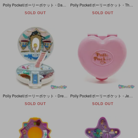
Polly Pocket/ポーリーポケット・Dazzling Dog Show/ダズリンドッグショー・パッケージ入り・BlueBird/Mattel・1994年
Polly Pocket/ポーリーポケット・The Jewel Collection/ザジュエルコレクション・箱入り・BlueBird・1992年
SOLD OUT
SOLD OUT
Polly Pocket/ポーリーポケット・Dreamy Book/ドリーミーブック・ムック本・復刻版・BALLERINA POLLY/くるりんバレリーナ・宝島社・Mattel・2015年
Polly Pocket/ポーリーポケット・Jewllry Box/ジュエリーボックス・コンパクト・BlueBird・1989年
SOLD OUT
SOLD OUT