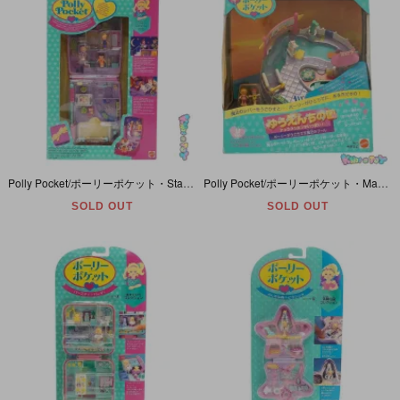
Polly Pocket/ポーリーポケット・Starbright Dinner Party/スターライトディナーパーティー・Keepsakes・パッケージ入り・BlueBird・1994年
Polly Pocket/ポーリーポケット・Magical Swimabout・Pool Party・ポーリーがうごきだす魔法のプール・パッケージ入り・BlueBird/Mattel・1997年
SOLD OUT
SOLD OUT