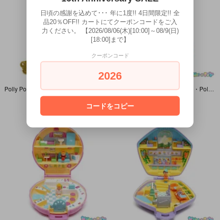
日頃の感謝を込めて･･･ 年に1度!! 4日間限定!! 全
品20％OFF!! カートにてクーポンコードをご入
力ください。 【2026/08/06(木)[10:00]～08/9(日)
[18:00]まで】
クーポンコード
2026
Polly Pocket/ポーリーポケット・Sweet Treat Shoppe/スイートトリートショップ・Enchanted Storybook・本型・BlueBird・1996年
Polly Pocket/ポーリーポケット・Polly's Beach Party/ポーリーズビーチパーティ・おいでよサマービーチ・コンパクト・グリーン・BlueBird・1989年
SOLD OUT
SOLD OUT
コードをコピー