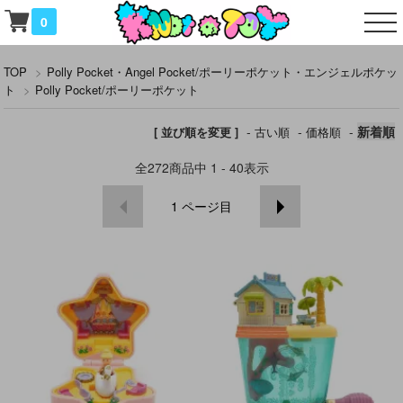
0
TOP
>
Polly Pocket・Angel Pocket/ポーリーポケット・エンジェルポケッ
ト
>
Polly Pocket/ポーリーポケット
-
-
-
新着順
[ 並び順を変更 ]
古い順
価格順
全
272
商品中
1 - 40
表示
1
ページ目