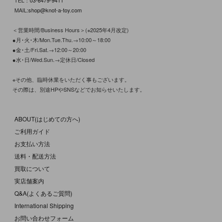
TEL：
03-6479-9411
MAIL:
shop@knot-a-toy.com
＜営業時間/Business Hours＞(※2025年4月改定)
●月･火･木/Mon.Tue.Thu.→10:00～18:00
●金･土/Fri.Sat.→12:00～20:00
●水･日/Wed.Sun.→定休日/Closed
※その他、臨時休業をいただく事もございます。
その際は、別途HPやSNSなどでお知らせいたします。
ABOUT(はじめての方へ)
ご利用ガイド
お支払い方法
送料・配送方法
買取について
実店舗案内
Q&A(よくあるご質問)
International Shipping
お問い合わせフォーム