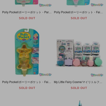
Polly Pocket/ポーリーポケット・Partytime Surprise/パーティタイムサプライズ・バースディパーティー・四角型・パッケージ入り・BlueBird/Mattel・1989年
Polly Pocket/ポーリーポケット・Fairy Fantasy/フェアリーファンタジー・ふしぎな森へピクニック・星型・パッケージ入り・BlueBird/Mattel・1992年
SOLD OUT
SOLD OUT
Polly Pocket/ポーリーポケット・Fairy Wishing World/フェアリーウィッシングワールド・虹のおまじない広場・パッケージ入り【ダメージ有り】・BlueBird・1992年
My Little Fairy Cosme/マイリトルフェアリーコスメ・全6種類コンプリートセット・開封箱付き・RE-MENT/リーメント・2017年
SOLD OUT
SOLD OUT