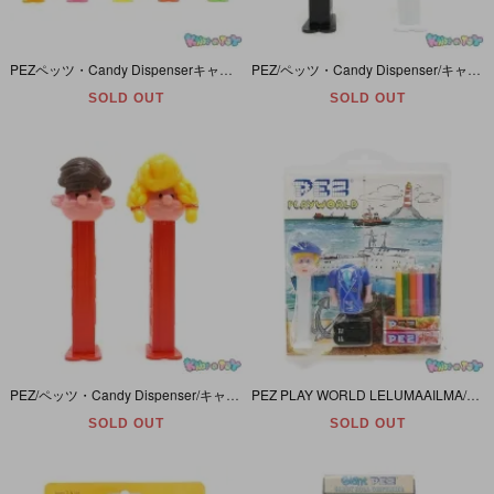
PEZペッツ・Candy Dispenserキャンディーディスペンサー「Kooky Zooクーキーズー・ゲーター/ワニ・ヒッポー/カバ・ライオン・ブリンキービル/コアラ・エレファント/ゾウ」5本セット
PEZ/ペッツ・Candy Dispenser/キャンディーディスペンサー 「Bride and Groom/ブライド＆グルーム (Wedding/ウェディング・花嫁/新婦・花婿/新郎)」
SOLD OUT
SOLD OUT
PEZ/ペッツ・Candy Dispenser/キャンディーディスペンサー 「PEZ BOY and PEZ GIRL Set/ペッツボーイ＆ペッツガールセット」 1枚板
PEZ PLAY WORLD LELUMAAILMA/ペッツプレイワールドレラマエールマー・キャンディーディスペンサー・PEZ PAL/パル「Mariner Boy/マリーナボーイ」未開封/シミ汚れ有
SOLD OUT
SOLD OUT