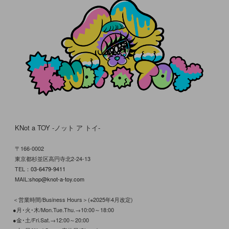
KNot a TOY -ノット ア トイ-
〒166-0002
東京都杉並区高円寺北2-24-13
TEL：
03-6479-9411
MAIL:
shop@knot-a-toy.com
＜営業時間/Business Hours＞(※2025年4月改定)
●月･火･木/Mon.Tue.Thu.→10:00～18:00
●金･土/Fri.Sat.→12:00～20:00