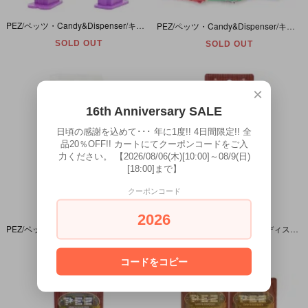
PEZ/ペッツ・Candy&Dispenser/キャンディー＆ディスペンサー 「SMILEY FACE/スマイリーフェイス(SMILE/スマイル)・PURPLE/パープル」
PEZ/ペッツ・Candy&Dispenser/キャンディー＆ディスペンサー・Jack in the Box/ジャックインザボックス(ブルー・イエロー・レッド)袋パッケージ未開封3本セット・ダメージ有
SOLD OUT
SOLD OUT
×
16th Anniversary SALE
日頃の感謝を込めて･･･ 年に1度!! 4日間限定!! 全
品20％OFF!! カートにてクーポンコードをご入
力ください。 【2026/08/06(木)[10:00]～08/9(日)
[18:00]まで】
クーポンコード
2026
PEZ/ペッツ・森永製菓/Morinaga・Candy&Dispenser/キャンディー＆ディスペンサー・ペッツ生誕80周年記念 「キョロちゃん/Kyoro Chan・キャラメル」パッケージダメージ有
PEZ/ペッツ・キャンディー＆ディスペンサー・Limited Edition/リミテッドエディション 「PSYCHEDELIC EYE/サイケデリックアイ・ピンク×パープル」 パッケージダメージ有
SOLD OUT
SOLD OUT
コードをコピー