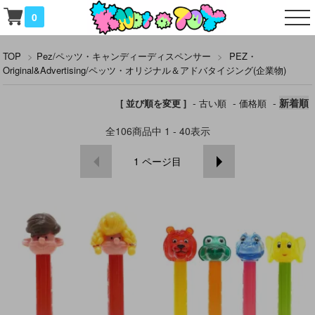
0
TOP
>
Pez/ペッツ・キャンディーディスペンサー
>
PEZ・
Original&Advertising/ペッツ・オリジナル＆アドバタイジング(企業物)
-
-
-
新着順
[ 並び順を変更 ]
古い順
価格順
全
106
商品中
1 - 40
表示
1
ページ目