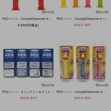
PEZ/ペッツ・Candy&Dispenser/キャンディー＆ディスペンサー 「PEZ BOY and PEZ GIRL Set/ペッツボーイ＆ペッツガールセット」 1枚板
PEZ/ペッツ・Candy&Dispenserキャンディー＆ディスペンサー・Kooky Zooクーキーズー・Color Crystal/カラークリスタル/クリア「ライオン・ワニ・カバ・ゾウ」4本セット
3,300円(税込)
SOLD OUT
PEZ/ペッツ・キャンディー＆ディスペンサー・缶ケース・THE ORIGINAL PEZ PEPPERMINT SUGARFREE/ザ・オリジナル・ペッツ・ペパーミント・シュガーフリー・4缶セット
PEZ/ペッツ・Candy&Dispenser/キャンディー＆ディスペンサー・森永製菓Morinaga・Kyoro Chan/キョロちゃん・Ver2「ピーナッツ・イチゴ・キャラメル・3本セット」未開封
SOLD OUT
SOLD OUT