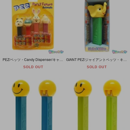
PEZ/ペッツ・Candy Dispenser/キャンディーディスペンサー・Mini PEZ/ミニペッツ 「Party Favors Animals/パーティーフェーバーズアニマルズ」パッケージヤケ有
GIANT PEZ/ジャイアントペッツ・キャンディーロールディスペンサー 「Collector's Zoo Series/ズーシリーズ・Elephant/エレファント(ゾウ)ミュージック機能付き」開封
SOLD OUT
SOLD OUT