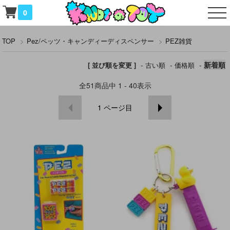
0
TOP
>
Pez/ペッツ・キャンディーディスペンサー
>
PEZ雑貨
-
-
-
新着順
[ 並び順を変更 ]
古い順
価格順
全
51
商品中
1 - 40
表示
1
ページ目