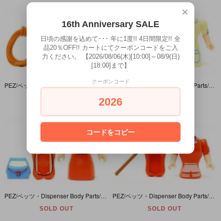
×
16th Anniversary SALE
日頃の感謝を込めて･･･ 年に1度!! 4日間限定!! 全
品20％OFF!! カートにてクーポンコードをご入
力ください。 【2026/08/06(木)[10:00]～08/9(日)
[18:00]まで】
クーポンコード
PEZ/ペッツ・Dispenser Body Parts/ディスペンサーボディパーツ 「Cowgirl/カウガール」
PEZ/ペッツ・Dispenser Body Parts/ディスペンサーボディパーツ 「Nurse/ナース/看護師」
SOLD OUT
SOLD OUT
2026
コードをコピー
PEZ/ペッツ・Dispenser Body Parts/ディスペンサーボディパーツ 「Lady/レディ」
PEZ/ペッツ・Dispenser Body Parts/ディスペンサーボディパーツ 「Hockey Player/ホッケー選手」
SOLD OUT
SOLD OUT