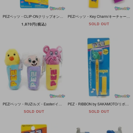
PEZペッツ・CLIP-ONクリップオン・Fun-Wear&Candy Dispenser in One!ファンウエア＆キャンディーディスペンサーインワン！・Dream Castleドリームキャッスル
PEZ/ペッツ・Key Charm/キーチャーム・カラナビ付きキーホルダー 「Duck/ダック/ヒヨコ」
1,870円(税込)
SOLD OUT
PEZ/ペッツ・RUZ/ルズ・Easter/イースター・Plush/ぬいぐるみ 「Chick/チック/ヒヨコ＆Lamb/ラム/ヒツジ＆Bunny/バニー/ウサギ(Rabbit/ラビット)・3点セット」
PEZ・RIBBON by SAKAMOTO/リボン・バイ・サカモト・PEZ BALLPOINT PEN/ペッツボールポイントペン・マスコットヘッドボールペン 「Elephant/エレファント/ゾウ」
SOLD OUT
SOLD OUT