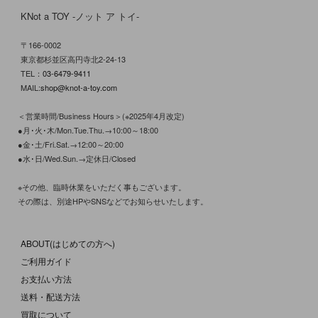
KNot a TOY -ノット ア トイ-
〒166-0002
東京都杉並区高円寺北2-24-13
TEL：
03-6479-9411
MAIL:
shop@knot-a-toy.com
＜営業時間/Business Hours＞(※2025年4月改定)
●月･火･木/Mon.Tue.Thu.→10:00～18:00
●金･土/Fri.Sat.→12:00～20:00
●水･日/Wed.Sun.→定休日/Closed
※その他、臨時休業をいただく事もございます。
その際は、別途HPやSNSなどでお知らせいたします。
ABOUT(はじめての方へ)
ご利用ガイド
お支払い方法
送料・配送方法
買取について