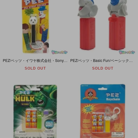
PEZ/ペッツ・イワヤ株式会社・Sony Plaza/ソニープラザ・PEZ STRAP HOLDER/ペッツ・ストラップ・ホルダー 「Panda/パンダ」 シール2度張り
PEZ/ペッツ・Basic Fun/ベーシックファン・Mini Dispenser/ミニディスペンサー 「Elephant/エレファント/ゾウ」 キーチェーン金具欠品
SOLD OUT
SOLD OUT