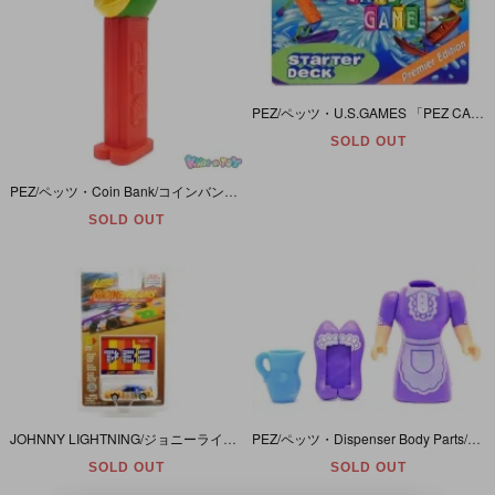
PEZ/ペッツ・U.S.GAMES 「PEZ CARD GAME(Starter Deck・Premier Edition)/ペッツカードゲーム」 開封(箱ダメージ大)/未使用
SOLD OUT
PEZ/ペッツ・Coin Bank/コインバンク/ソフビフィギュア型貯金箱 「Parrot/パロット/オウム・黄×緑×赤 (Yellow×Green×Red/イエロー×グリーン×レッド)」
SOLD OUT
JOHNNY LIGHTNING/ジョニーライトニング・RACING DREAMS/レーシングドリームス「PEZ/ペッツ・ダイキャストミニカー・1:64SCALE DIE-CAST VEHICLES」
PEZ/ペッツ・Dispenser Body Parts/ディスペンサーボディパーツ 「Maid/メイド」
SOLD OUT
SOLD OUT