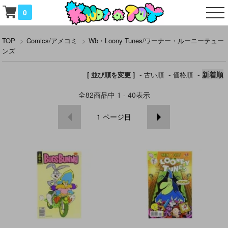
0
TOP
>
Comics/アメコミ
>
Wb・Loony Tunes/ワーナー・ルーニーテュー
ンズ
-
-
-
新着順
[ 並び順を変更 ]
古い順
価格順
全
82
商品中
1 - 40
表示
1
ページ目