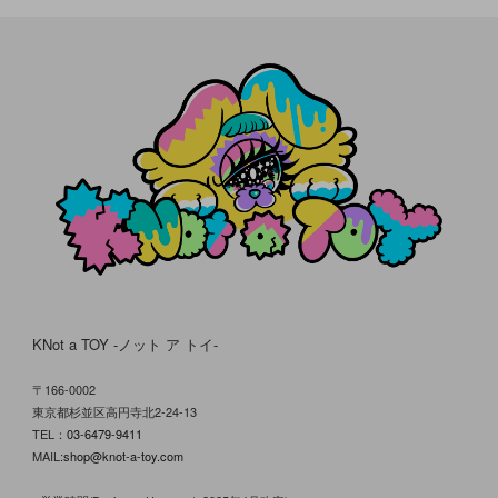
KNot a TOY -ノット ア トイ-
〒166-0002
東京都杉並区高円寺北2-24-13
TEL：
03-6479-9411
MAIL:
shop@knot-a-toy.com