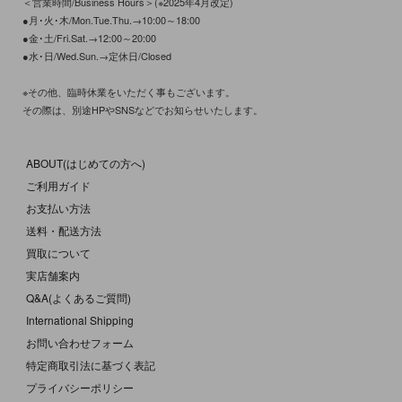
＜営業時間/Business Hours＞(※2025年4月改定)
●月･火･木/Mon.Tue.Thu.→10:00～18:00
●金･土/Fri.Sat.→12:00～20:00
●水･日/Wed.Sun.→定休日/Closed
※その他、臨時休業をいただく事もございます。
その際は、別途HPやSNSなどでお知らせいたします。
ABOUT(はじめての方へ)
ご利用ガイド
お支払い方法
送料・配送方法
買取について
実店舗案内
Q&A(よくあるご質問)
International Shipping
お問い合わせフォーム
特定商取引法に基づく表記
プライバシーポリシー