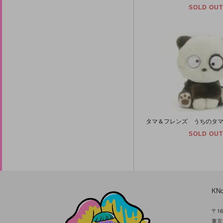
SOLD OUT
SOLD OUT
KN
〒16
東京