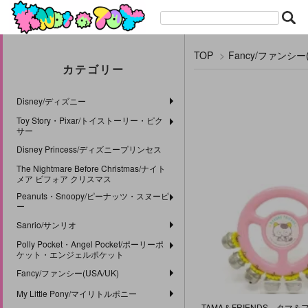
TOP
>
Fancy/ファンシー(
カテゴリー
Disney/ディズニー
Toy Story・Pixar/トイストーリー・ピク
サー
Disney Princess/ディズニープリンセス
The Nightmare Before Christmas/ナイト
メア ビフォア クリスマス
Peanuts・Snoopy/ピーナッツ・スヌーピ
ー
Sanrio/サンリオ
Polly Pocket・Angel Pocket/ポーリーポ
ケット・エンジェルポケット
Fancy/ファンシー(USA/UK)
My Little Pony/マイリトルポニー