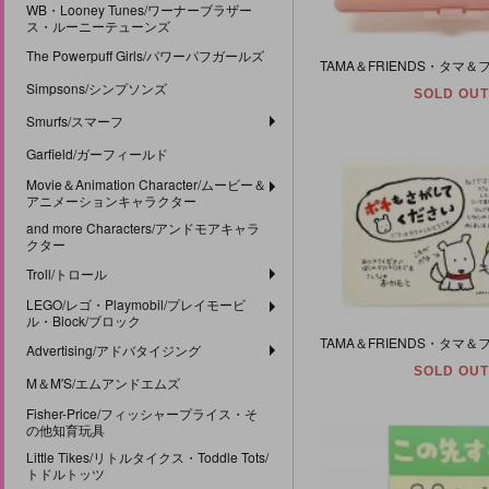
WB・Looney Tunes/ワーナーブラザー
ス・ルーニーテューンズ
The Powerpuff Girls/パワーパフガールズ
Simpsons/シンプソンズ
SOLD OUT
Smurfs/スマーフ
Garfield/ガーフィールド
Movie＆Animation Character/ムービー＆
アニメーションキャラクター
and more Characters/アンドモアキャラ
クター
Troll/トロール
LEGO/レゴ・Playmobil/プレイモービ
ル・Block/ブロック
Advertising/アドバタイジング
SOLD OUT
M＆M'S/エムアンドエムズ
Fisher-Price/フィッシャープライス・そ
の他知育玩具
Little Tikes/リトルタイクス・Toddle Tots/
トドルトッツ