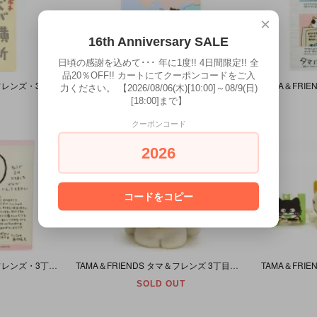
×
16th Anniversary SALE
日頃の感謝を込めて･･･ 年に1度!! 4日間限定!! 全
品20％OFF!! カートにてクーポンコードをご入
TAMA＆FRIENDS・タマ＆フレンズ・3丁目のタマ・うちのタマ知りませんか?・Note Book/B5ノート・1984年・(クリーム×グリーン/ポチ)
TAMA＆FRIENDS・タマ＆フレンズ・3丁目のタマ・うちのタマ知りませんか?・Note Book/B5ノート・1987年・(グリーン/ベンチ)
力ください。 【2026/08/06(木)[10:00]～08/9(日)
[18:00]まで】
SOLD OUT
クーポンコード
2026
コードをコピー
TAMA＆FRIENDS・タマ＆フレンズ・3丁目のタマ・うちのタマ知りませんか?・Handkerchief/ハンカチ・1984年・(ポチもさがしてください)
TAMA＆FRIENDS タマ＆フレンズ 3丁目のタマ うちのタマ知りませんか? タマ 大きなぬいぐるみ 35cm
SOLD OUT