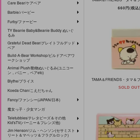
Care Bear/ケアベア
660円(税込
Barbie/バービー
Furby/ファービー
TY Beanie Baby&Beanie Buddy ぬいぐ
るみ
Grateful Dead Bear/グレイトフルデッド
ベア
Build-A-Bear Workshop/ビルドアベアワ
ークショップ
Animal Plush/動物ぬいぐるみ(ユニコー
ン，バニー，ベアetc)
Blythe/ブライス
SOLD OUT
Koeda Chan/こえだちゃん
Fancy/ファンシー(JAPAN/日本)
魔女っ子・少女マンガ
Teletubbies/テレタビーズ＆その他
Kid'sTV(バーニー＆フレンズ他)
Jim Henson/ジム・ヘンソン(セサミスト
リート＆マペッツ＆フラグルロック)