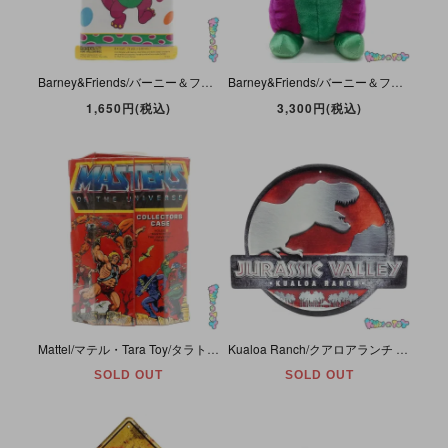
Barney&Friends/バーニー＆フレンズ・Borden/ボーデン・Decorative Wall Border/デコラティブ・ウォール・ボーダー (壁紙・糊付き)・1993年・未開封
Barney&Friends/バーニー＆フレンズ風・Knock off/Fakie/Bootleg/ノックオフ/フェイキー/ブートレグ・Plush/ぬいぐるみ「パープル×グリーンカラーレックス/恐竜」
1,650円(税込)
3,300円(税込)
Mattel/マテル・Tara Toy/タラトイ・コレクターズケース 「Masters of The Universe/マスターズ・オブ・ユニバース (MOTU・ヒーマン)」 ダメージ大・中仕切欠品
Kualoa Ranch/クアロアランチ (Hawaii/ハワイ)・Wall Sign/ウォール・サイン・Tin/ティン/缶/看板 「Jurassic Valley/ジュラシック・バレー」
SOLD OUT
SOLD OUT