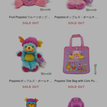
Fruit Popples/フルーツポップルズ ・ぬいぐるみ・ Plum/プラム・Bee/ハチ・1988年・高さ約12cm・TCFC/MATTEL
Popples/ポップルズ・ボールチェーン付きミニぬいぐるみ・Party/パーティー・ピンク・全長約11cm・2008年・TCFC/Small Planet
SOLD OUT
SOLD OUT
Popples/ポップルズ・ボールチェーン付きミニぬいぐるみ・P.C./ピーシー・ブルー・全長約11cm・2008年・TCFC/Small Planet
Popples Tote Bag with Coin Purse/ポップルズトートバッグぬいぐるみコインケース付き・Potato Chip/ポテトチップ・1986年・TCFC/AmToy
SOLD OUT
SOLD OUT