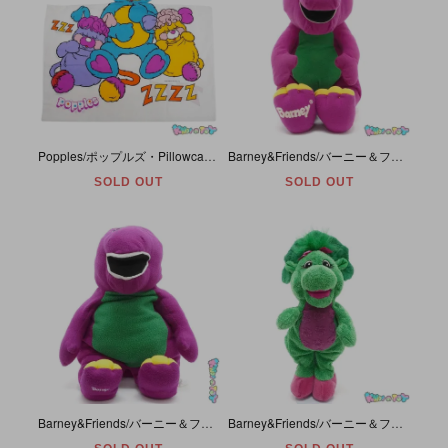
Popples/ポップルズ・Pillowcase/ピローケース/枕カバー・メロディ付き・1986年・AMERICAN GREETINGS
Barney&Friends/バーニー＆フレンズ・Playskool/プレイスクール(Hasbro/ハズブロ)・ぬいぐるみ「Talking Barney/トーキングバーニー」33～43cm・タグカット
SOLD OUT
SOLD OUT
Barney&Friends/バーニー＆フレンズ・Walmart/ウォールマート・Giant Plush/ジャイアントプラッシュ(Super Jumbo)・超特大ぬいぐるみ・60～75cm・ダメージ有
Barney&Friends/バーニー＆フレンズ・Golden Bear/ゴールデンベア・Plush/プラッシュ/ぬいぐるみ 「Baby Bop/ベイビーボップ(Floral Pattern/花柄)」