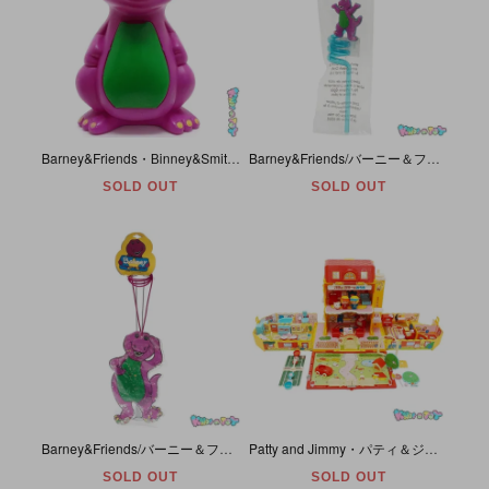
Barney&Friends・Вinney&Smith(Crayola)・Plastic Container/プラスチック製コンテナ「Barney Color Keeper/バーニー・カラーキーパー」
Barney&Friends/バーニー＆フレンズ・Zak Designs/ザック・デザインズ・Twist&Twirl Straw/ツイスト＆トワール・ストロー・1999年・未開封
SOLD OUT
SOLD OUT
Barney&Friends/バーニー＆フレンズ・Fantasia Accessories/ファンタジアアクセサリーズ・Pony Tail Holder Hair Ties/ヘアゴムセット・ケース付き
Patty and Jimmy・パティ＆ジミーのおうち・ハウス・プレイセット・1976年・TAKARA
SOLD OUT
SOLD OUT