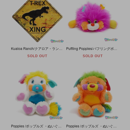
Kualoa Ranch/クアロア・ランチ(Hawaiiハワイ)・Wall Sign/ウォール・サイン・Tin/ティン/缶/看板「T Rex Crossing/ティラノサウルス・レックス・クロシング」
Puffling Popples/パフリングポップルズ(なぞなぞポップルズ)・ぬいぐるみ・ピンク・1986年・約9cm・TCFC/MATTEL・ジョークタグ付き
SOLD OUT
SOLD OUT
Popples /ポップルズ ・ぬいぐるみ・Puffball/パフボール・ホワイト・1986年・座った状態で約22cm・11inch・TCFC/MATTEL
Popples /ポップルズ ・ぬいぐるみ・Puzzle/パズル・オレンジ・1986年・座った状態で約22cm・11inch・TCFC/MATTEL