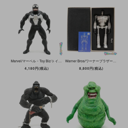
Marvel/マーベル・Toy Biz/トイビズ・Figure/フィギュア 「Electronic Talking Venom/エレクトロニック・トーキング・ヴェノム」 39.5cm・傾き・ダメージ有
Warner Bros/ワーナーブラザース・ドリームズカムトゥルー/冒険舎・ダイキャストフィギュア＆クロック/時計「The Iron Giant/ザ・アイアン・ジャイアント」肘関節難＆ホーガース傾き有
4,180円(税込)
8,800円(税込)