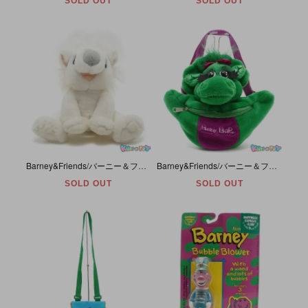
SOLD OUT
SOLD OUT
Barney&Friends/バーニー＆フレンズ・Golden Bear/ゴールデンベア・Plush/ぬいぐるみ 「Twinken/トゥウィンキン・Barney’s Great Adventure」
Barney&Friends/バーニー＆フレンズ・ぬいぐるみ型ウエストポーチ/Plush Fanny Pack (Waist Bag/Hip Bum Bag) 「Baby Bop/ベイビーボップ」
SOLD OUT
SOLD OUT