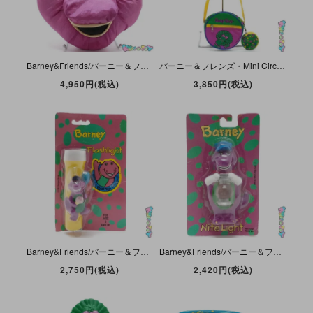
Barney&Friends/バーニー＆フレンズ・Golden Bear/ゴールデンベア・Face Plush Pillow/フェイスプラッシュピロー/クッション「Barney/バーニー」
バーニー＆フレンズ・Mini Circle Purse+Coin Case・Shoulder Bag/ビニール製ミニショルダーバッグ・サークルパース+コインケース 「Baby Bop/ベイビーボップ」
4,950円(税込)
3,850円(税込)
Barney&Friends/バーニー＆フレンズ・Happiness Express/ハピネスエクスプレス・Flashlight/フラッシュライト/懐中電灯 「BARNEY」 未開封・1992年
Barney&Friends/バーニー＆フレンズ・Happiness Express/ハピネスエクスプレス・Nite Light/ナイトライト「BARNEY」未開封(パッケージダメージ有)・1992年
2,750円(税込)
2,420円(税込)