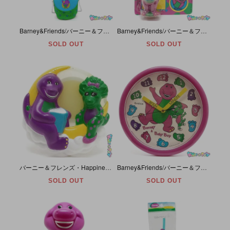
Barney&Friends/バーニー＆フレンズ・Mini Shoulder Bag/ビニール製ミニショルダーバッグ・Kids/キッズ・Flap&Shoulder Strap 「Barney・星柄」
Barney&Friends/バーニー＆フレンズ・Happiness Express/ハピネスエクスプレス・Bubble Blower/バブルブロワー/シャボン玉 「BARNEY」 未開封・1993年
SOLD OUT
SOLD OUT
バーニー＆フレンズ・Happiness Express/ハピネスエクスプレス・Nite Light/ナイトライト 「Barney&Baby Bop/バーニー&ベイビーボップ・Moon/ムーン/三日月」
Barney&Friends/バーニー＆フレンズ・Armitron/アーミトロン・Quartz Wall Clock/壁掛け時計 「Barney&Baby Bop/バーニー&ベイビーボップ」1993年
SOLD OUT
SOLD OUT