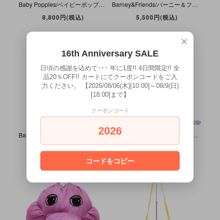
Baby Popples/ベイビーポップルズ ・ぬいぐるみ・Bibsy/ビブシー・ホワイト・1986年・座った状態で約22cm・11inch・TCFC/MATTEL
Barney&Friends/バーニー＆フレンズ・Fisher-Price/フィッシャープライス・トーキング＆ライト・ぬいぐるみ「MAGICAL FRIEND BARNEY/マジカルフレンドバーニー」
8,800円(税込)
5,500円(税込)
×
16th Anniversary SALE
日頃の感謝を込めて･･･ 年に1度!! 4日間限定!! 全
品20％OFF!! カートにてクーポンコードをご入
力ください。 【2026/08/06(木)[10:00]～08/9(日)
[18:00]まで】
クーポンコード
2026
Barney&Friends/バーニー＆フレンズ・Golden Bear/ゴールデンベア・Junbo Plush/ジャンボプラッシュ (Large/Big)・特大ぬいぐるみ・52～66cm・ダメージ有
Barney&Friends/バーニー＆フレンズ・Golden Bear/ゴールデンベア・Large Plush/ラージプラッシュ/ぬいぐるみ「Winter Barney/ウィンターバーニー」ダメージ
8,800円(税込)
6,600円(税込)
コードをコピー