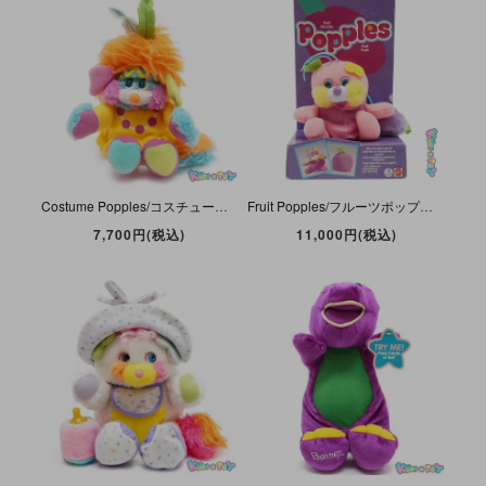
Costume Popples/コスチュームポップルズ ・ぬいぐるみ・ Native American/ネイティブアメリカン・ Indian/インディアン・1988年・16cm・TCFC/MATTEL
Fruit Popples/フルーツポップルズ ・ぬいぐるみ・ Plum/プラム・Bee/ハチ・1988年・高さ約12cm・TCFC/MATTEL・箱入り
7,700円(税込)
11,000円(税込)