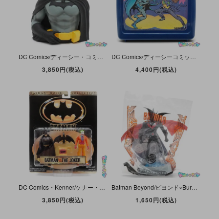
DC Comics/ディーシー・コミックス・Monogram/モノグラム・ソフビ製貯金箱/Figure・Coin Bank/コインバンク「Batman Bust Bank/バットマン・バスト・バンク」
DC Comics/ディーシーコミックス・Thermos/サーモス・Plastic Lunch Box/プラスチックランチボックス「Batman vs Joker/バットマンvsジョーカー」1982年
3,850円(税込)
4,400円(税込)
DC Comics・Kenner/ケナー・Batman Movie Collection/ムービーコレクション・アクションフィギュアセット「Batman vs. Joker/バットマンvsジョーカー」
Batman Beyond/ビヨンド×Burger King/バーガーキング・ミールトイ(Kids Club/キッズクラブ)「Action Wing Batman/アクションウィングバットマン」未開封
3,850円(税込)
1,650円(税込)