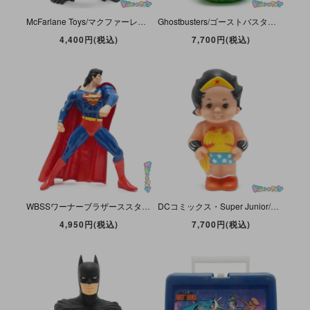
McFarlane Toys/マクファーレントイズ・Movie Maniacs/ムービーマニアックス3 「King Kong/キングコング＆Ann Darrow/アン・ダロウ」 台座欠品＆ダメージ有
Ghostbusters/ゴーストバスターズ・Diamond Select Toys/ダイヤモンドセレクトトイズ・ソフビ製貯金箱「Slimer Figure Bank/スライマー・フィギュア・バンク」
4,400円(税込)
7,700円(税込)
WBSSワーナーブラザーススタジオストア・DC Super Heroes Collection/スーパーヒーローズコレクション・ソフビフィギュア/Figure「Superman/スーパーマン」32cｍ
DCコミックス・Super Junior/スーパージュニア・Squeaky Toy/スクイーキートイ/笛入りソフビフィギュア/Sofvi Figure 「Wonder Woman/ワンダーウーマン」
4,950円(税込)
7,700円(税込)