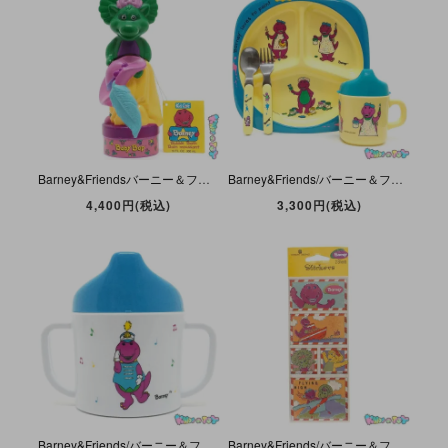
Barney&Friendsバーニー＆フレンズ・Kid Care/ツムラ・Bubble Bath Bain moussant・Soaky Bottleソーキーボトル「Baby Bopベイビーボップ」
Barney&Friends/バーニー＆フレンズ・Selandia/セランディア・Melamine・Barney Child Dining Set/メラミン製チャイルドダイニングセット・ペインター画家
4,400円(税込)
3,300円(税込)
Barney&Friends/バーニー＆フレンズ・Selandia/セランディア・Melamine・Training Cup/メラミン製トレーニングカップ・マーチングバンド・ドラムメジャー＆ドラム
Barney&Friends/バーニー＆フレンズ・American Greetings/アメリカングリーティングス・Stickers/ステッカー・2 Sheets/2シート・1999/2000年