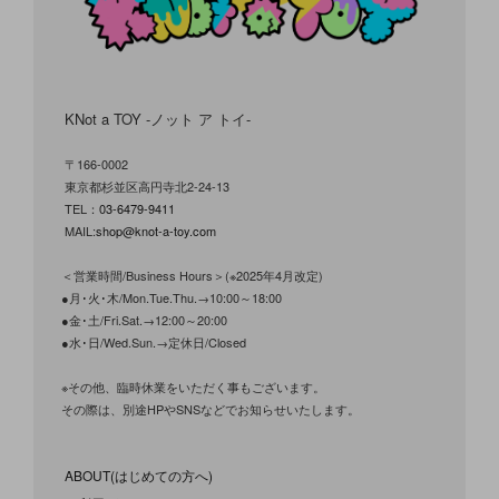
KNot a TOY -ノット ア トイ-
〒166-0002
東京都杉並区高円寺北2-24-13
TEL：
03-6479-9411
MAIL:
shop@knot-a-toy.com
＜営業時間/Business Hours＞(※2025年4月改定)
●月･火･木/Mon.Tue.Thu.→10:00～18:00
●金･土/Fri.Sat.→12:00～20:00
●水･日/Wed.Sun.→定休日/Closed
※その他、臨時休業をいただく事もございます。
その際は、別途HPやSNSなどでお知らせいたします。
ABOUT(はじめての方へ)