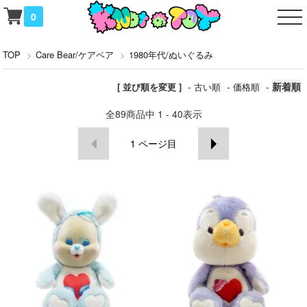
0
TOP
>
Care Bear/ケアベア
>
1980年代/ぬいぐるみ
-
-
-
新着順
[ 並び順を変更 ]
古い順
価格順
全
89
商品中
1 - 40
表示
1
ページ目