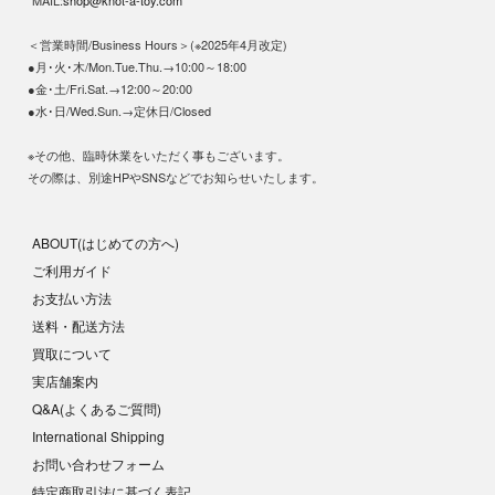
MAIL:
shop@knot-a-toy.com
＜営業時間/Business Hours＞(※2025年4月改定)
●月･火･木/Mon.Tue.Thu.→10:00～18:00
●金･土/Fri.Sat.→12:00～20:00
●水･日/Wed.Sun.→定休日/Closed
※その他、臨時休業をいただく事もございます。
その際は、別途HPやSNSなどでお知らせいたします。
ABOUT(はじめての方へ)
ご利用ガイド
お支払い方法
送料・配送方法
買取について
実店舗案内
Q&A(よくあるご質問)
International Shipping
お問い合わせフォーム
特定商取引法に基づく表記