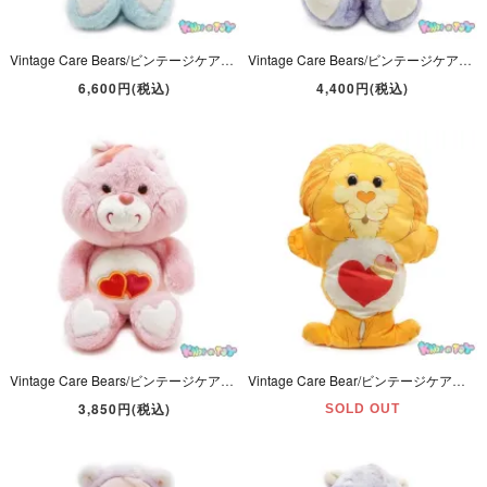
Vintage Care Bears/ビンテージケアベア・ぬいぐるみ・Cousins/カズンズ・Cubs/カブズ・Swift Heart Rabbit/スウィフトハートラビット・ウサギ・1986年
Vintage Care Bears/ビンテージケアベア・ぬいぐるみ・Cousins/カズンズ・Cozy Heart Penguin/コージーハートペンギン・13inch・1984年
6,600円(税込)
4,400円(税込)
Vintage Care Bears/ビンテージケアベア・ぬいぐるみ・Love-a-lot Bear/ラブアロットベア・13inch・1980年代・Kenner
Vintage Care Bear/ビンテージケアベア・Pillow Doll/ピロードール・クッション・Cousins/カズンズ・Brave Heart Lion/ブレイブハートライオン
3,850円(税込)
SOLD OUT