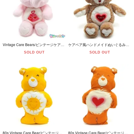
Vintage Care Bears/ビンテージケアベア・ぬいぐるみ・Cousins/カズンズ・Lotsa Heart Elephant/ロスタハートエレファント・ゾウ・13inch・1984年
ケアベア風ハンドメイドぬいぐるみ・80s Vintage Care Bear/ビンテージ・Tenderheart/テンダーハート・高さ約30cm・Knock off/Fakie/Bootleg
SOLD OUT
SOLD OUT
80s Vintage Care Bear/ビンテージケアベア・Pillow Doll/ピロードール・クッション・Funshine Bear/ファンシャインベア・高さ約31cm
80s Vintage Care Bear/ビンテージケアベア・Pillow Doll/ピロードール・クッション・Tenderheart Bear/テンダーハートベア・高さ約31cm