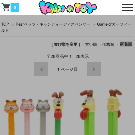
0
TOP
>
Pez/ペッツ・キャンディーディスペンサー
>
Garfield/ガーフィー
ルド
-
-
-
新着順
[ 並び順を変更 ]
古い順
価格順
全
28
商品中
1 - 28
表示
1
ページ目