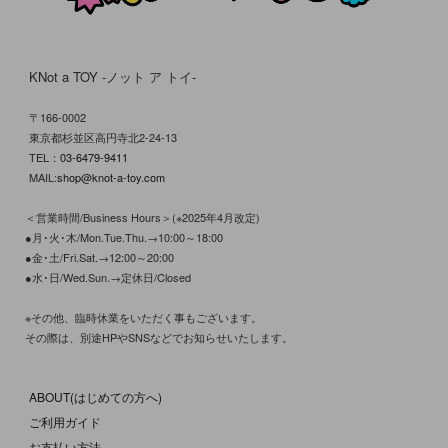
KNot a TOY -ノット ア トイ-
〒166-0002
東京都杉並区高円寺北2-24-13
TEL：
03-6479-9411
MAIL:
shop@knot-a-toy.com
＜営業時間/Business Hours＞(※2025年4月改定)
●月･火･木/Mon.Tue.Thu.→10:00～18:00
●金･土/Fri.Sat.→12:00～20:00
●水･日/Wed.Sun.→定休日/Closed
※その他、臨時休業をいただく事もございます。
その際は、別途HPやSNSなどでお知らせいたします。
ABOUT(はじめての方へ)
ご利用ガイド
お支払い方法