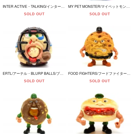
INTER ACTIVE・TALKING/インターアクティブ・トーキング(＋蓄光＆ライトアップ)・ソフビ＆ぬいぐるみ 「Alien PAL/エイリアンパル・Yaya/ヤヤ・Orange/オレンジ」
MY PET MONSTER/マイペットモンスター・ぬいぐるみハンドパペット・WOGSTER/ウォグスター ・1986年・AmToy/アムトイ
SOLD OUT
SOLD OUT
ERTL/アーテル・BLURP BALLS/ブラープボールズ・ソフビフィギュア 「BIFF BARFBALL/ビフ・バーフボール」
FOOD FIGHTERS/フードファイターズ・Action Figures/アクションフィギュア 「CHIP-THE-RIPPER/チップ‐ザ‐リッパー(チョコチップクッキー)」 本体のみ
SOLD OUT
SOLD OUT