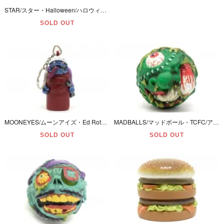
STAR/スター・Halloween/ハロウィン・フィンガーパペット/指人形・フィギュア・オーナメント 「FRIENDLY MONSTER PUPPETS/フレンドリーモンスターパペット」 ダメージ有
SOLD OUT
MOONEYES/ムーンアイズ・Ed Roth/エドロス・Rat Fink/ラットフィンク・Lighter Cap/ライターキャップ 「Drag Nuts/ドラッグナッツ」 2007年
MADBALLS/マッドボール・TCFC/アメリカングリーティング/ベーシックファン・復刻版・SERIES1/シリーズ１ 「SLOBULUS/スロビュラス」 2007年
SOLD OUT
SOLD OUT