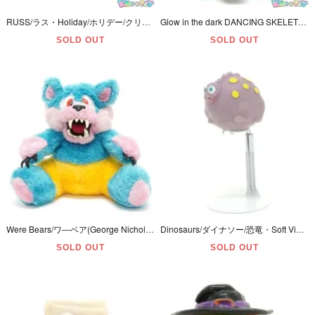
RUSS/ラス・Holiday/ホリデー/クリスマス・Finger Puppet/フィンガーパペット/指人形・Figure/フィギュア「サンタクロース・トナカイ・マウス・クリスマスツリー・4体セット」
Glow in the dark DANCING SKELETON with pushbutton base/グロウインザダーク・ダンシングスケルトン・ウィズプッシュボタンベース・パペット・ダメージ有
SOLD OUT
SOLD OUT
Were Bears/ワ―ベア(George Nicholas/ジョージニコラス)・Hornby/ホーンビー・Plush/ぬいぐるみ「Howler/ハウラー」1983年・23cm・目の割れ等ダメージ有
Dinosaurs/ダイナソー/恐竜・Soft Vinily Figure/ソフビフィギュア・ミニボール型水鉄砲/Mini Water Gun/ミニウォーターガン
SOLD OUT
SOLD OUT