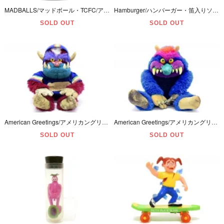
MADBALLS/マッドボール・TCFC/アメリカングリーティング/ベーシックファン・復刻版・SICK SERIES2/シックシリーズ２ 「BLECH BEARD/ブレックビアード」 2008年
Hamburger/ハンバーガー・笛入りソフビフィギュア・縦11.8cm/直径12.4cm
SOLD OUT
SOLD OUT
American Greetings/アメリカングリーティングス・AmToy/アムトイ・MY FOOTBALL MONSTER/マイフットボールモンスター・ぬいぐるみ・1986年・手錠欠品ハゲ/シミ有
American Greetings/アメリカングリーティングス・AmToy/アムトイ・MY PET MONSTER/マイペットモンスター・ぬいぐるみ・1986年・手錠欠品・割れ/ハゲ/シミ/補修跡有
SOLD OUT
SOLD OUT