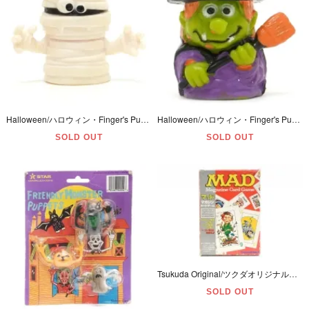
Halloween/ハロウィン・Finger's Puppet/フィンガーパペット/指人形・ソフビフィギュア 「Mummy/マミー/ミイラ」
Halloween/ハロウィン・Finger's Puppet/フィンガーパペット/指人形・ソフビフィギュア 「Witch/ウィッチ/魔女」
SOLD OUT
SOLD OUT
Tsukuda Original/ツクダオリジナル・Paker Brothers/パーカーブラザーズ 「MAD Magazine Card Game/マッドマガジンカードゲーム」予備カード3/4枚欠品
SOLD OUT