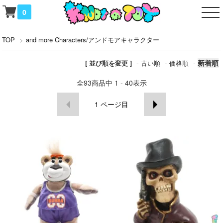
0
TOP
>
and more Characters/アンドモアキャラクター
-
-
-
新着順
[ 並び順を変更 ]
古い順
価格順
全
93
商品中
1 - 40
表示
1
ページ目