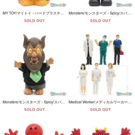
MY TOY/マイトイ・ハードプラスチック製コインバンク/貯金箱/Coin Bank・Sad Eye Dog/サッドアイドッグ 「Basset Hound/バセット・ハウンド」1971年・27.5cm
Monsters/モンスターズ・Spicy/スパイシー・Sofvi Figure/ソフビフィギュア 「Frankenstein/フランケンシュタイン」 1997年・11.5cm
SOLD OUT
SOLD OUT
Monsters/モンスターズ・Spicy/スパイシー・Sofvi Figure/ソフビフィギュア 「The Wolf Man/ウルフマン/狼男」 1997年・11.3cm
Medical Worker/メディカルワーカー/医療従事者・ジオラマ/ミニチュア・PVC Figure/フィギュア・6体セット 「医師・看護師・執刀医・技術者」 2.5インチ
SOLD OUT
SOLD OUT