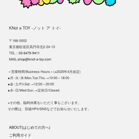
KNot a TOY -ノット ア トイ-
〒166-0002
東京都杉並区高円寺北2-24-13
TEL：
03-6479-9411
MAIL:
shop@knot-a-toy.com
＜営業時間/Business Hours＞(※2025年4月改定)
●月･火･木/Mon.Tue.Thu.→10:00～18:00
●金･土/Fri.Sat.→12:00～20:00
●水･日/Wed.Sun.→定休日/Closed
※その他、臨時休業をいただく事もございます。
その際は、別途HPやSNSなどでお知らせいたします。
ABOUT(はじめての方へ)
ご利用ガイド