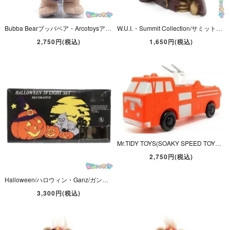
Bubba Bearブッバベア・Arcotoysアルコトイズ・マテル・トーキングぬいぐるみ「Basketball Bubba Plush Toyバスケットボールブッバ・プラッシュトイ」ダメージ＆欠品有
W.U.I.・Summit Collection/サミットコレクション・Polyresin Figure/ポリレジンフィギュア・Skull/スカル/髑髏/ドクロ・Gunman/ガンマン・6.6cm
2,750円(税込)
1,650円(税込)
Mr.TIDY TOYS(SOAKY SPEED TOYS)/ミスタータイディトイズ・Vintage/ビンテージ・Soaky Bottle/ソーキーボトル 「Fire Truck/消防車・放水」
2,750円(税込)
Halloween/ハロウィン・Ganz/ガンツ・10 String Light Set Decorative/テンストリングライトセット・デコラティブ/10球・海外製「Ghost/ゴースト/オバケ」
3,300円(税込)