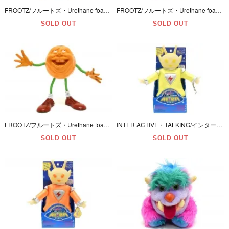
FROOTZ/フルートズ・Urethane foam/発泡ウレタン＆Bendable Figure/ベンダブルフィギュア 「Pear/ペア/洋梨」 23cm・1988年
FROOTZ/フルートズ・Urethane foam/発泡ウレタン＆Bendable Figure/ベンダブルフィギュア 「Apple/アップル/林檎」 20cm・1988年
SOLD OUT
SOLD OUT
FROOTZ/フルートズ・Urethane foam/発泡ウレタン＆Bendable Figure/ベンダブルフィギュア 「Orange/オレンジ」 18cm・1988年
INTER ACTIVE・TALKING/インターアクティブ・トーキング(＋蓄光)・ソフビ＆ぬいぐるみ 「Alien PAL/エイリアンパル・Didi/ディディ・Yellow/イエロー」電気類動作不良
SOLD OUT
SOLD OUT