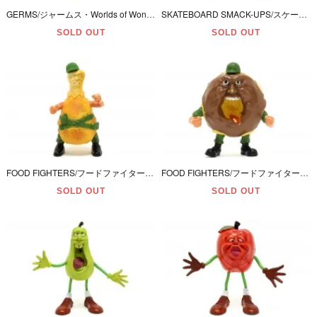
GERMS/ジャームス・Worlds of Wonder(WOW)社・PVC Figures/フィギュア 「Muggywumpiosus/マギーワンピオサス・試験管ケース付き」 1988年
SKATEBOARD SMACK-UPS/スケートボード・スマックアップス・Figures/フィギュア 「PATTY PLATE GLASS/パティプレートグラス」 1986年
SOLD OUT
SOLD OUT
FOOD FIGHTERS/フードファイターズ・Action Figures/アクションフィギュア 「LIEUTENANT LEGG/ルーテナントレッグ(チキンレッグ)」 本体のみ
FOOD FIGHTERS/フードファイターズ・Action Figures/アクションフィギュア 「MAJOR MUNCH/メジャーマンチ(チョコドーナツ)」 本体のみ
SOLD OUT
SOLD OUT