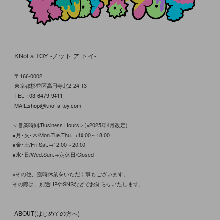
KNot a TOY -ノット ア トイ-
〒166-0002
東京都杉並区高円寺北2-24-13
TEL：
03-6479-9411
MAIL:
shop@knot-a-toy.com
＜営業時間/Business Hours＞(※2025年4月改定)
●月･火･木/Mon.Tue.Thu.→10:00～18:00
●金･土/Fri.Sat.→12:00～20:00
●水･日/Wed.Sun.→定休日/Closed
※その他、臨時休業をいただく事もございます。
その際は、別途HPやSNSなどでお知らせいたします。
ABOUT(はじめての方へ)