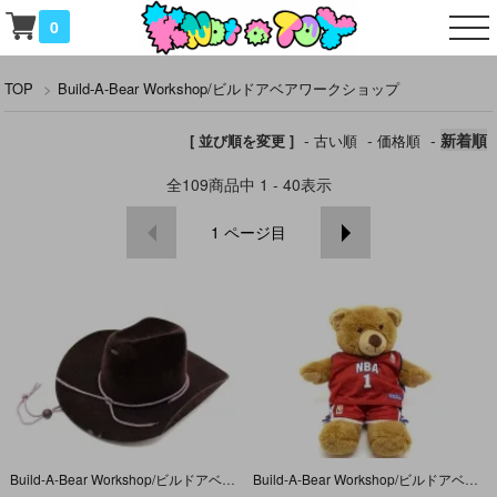
0
TOP
>
Build-A-Bear Workshop/ビルドアベアワークショップ
-
-
-
新着順
[ 並び順を変更 ]
古い順
価格順
全
109
商品中
1 - 40
表示
1
ページ目
Build-A-Bear Workshop/ビルドアベアワークショップ・ぬいぐるみ・Clothing・コスチューム・着せ替え・Hat/ハット/帽子
Build-A-Bear Workshop/ビルドアベアワークショップ・ぬいぐるみ・クマ・NBA Basketball・バスケットボール・ユニフォーム・ブラウン・約38cm