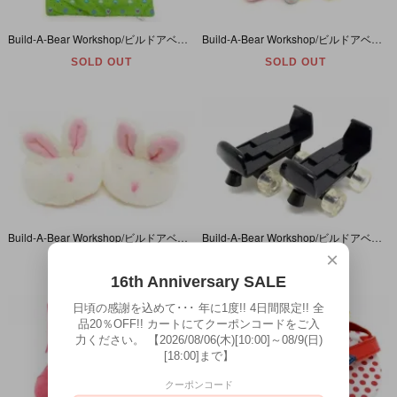
Build-A-Bear Workshop/ビルドアベアワークショップ・ぬいぐるみ・Clothing・コスチューム・Pillow & Blanket・枕と布団
Build-A-Bear Workshop/ビルドアベアワークショップ・ぬいぐるみ・Clothing・コスチューム・Diaper & Rattle & Baby Bottle・オムツとガラガラと哺乳瓶
SOLD OUT
SOLD OUT
Build-A-Bear Workshop/ビルドアベアワークショップ・ぬいぐるみ・Clothing・コスチューム・着せ替え・Shoes/靴・Bunny Slippers/ウサギのスリッパ
Build-A-Bear Workshop/ビルドアベアワークショップ・ぬいぐるみ・Clothing・コスチューム・着せ替え・Shoes/靴・ Roller Skates/ローラースケート
×
SOLD OUT
SOLD OUT
16th Anniversary SALE
日頃の感謝を込めて･･･ 年に1度!! 4日間限定!! 全
品20％OFF!! カートにてクーポンコードをご入
力ください。 【2026/08/06(木)[10:00]～08/9(日)
[18:00]まで】
クーポンコード