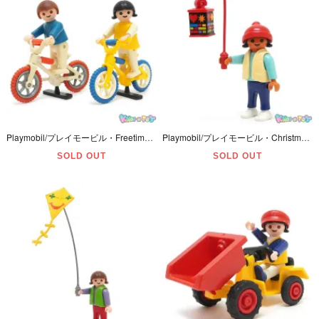
Playmobil/プレイモービル・Freetime/フリータイム 「BMX Bikes/ビーエムエックス・バイクス・Boy&Girl/ボーイ＆ガール・自転車」 ヤケ有・#3300
Playmobil/プレイモービル・Christmas/クリスマス・Adventskalender/アドベントカレンダー・14&15日 「Girl/女の子・Lanterne/手持ちランタン」#3993
SOLD OUT
SOLD OUT