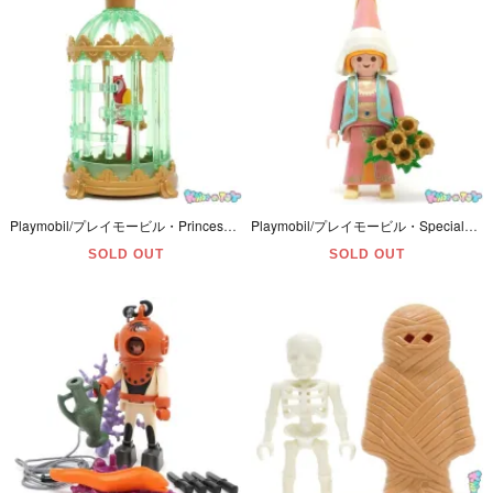
Playmobil/プレイモービル・Princess/プリンセス 「Royal Children with Parrot Cage/オウム＆ゲージのみ、他欠品(子供×2、マット)」 #3032
Playmobil/プレイモービル・Specialスペシャル・Magic/マジック 「Flower Maiden/フラワーメイデン/花の乙女」 ヤケ有・#4570
SOLD OUT
SOLD OUT