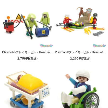
Playmobil/プレイモービル・Rescue/レスキュー 「Hazmat Crew/ハズマットクルー/危険物処理班」 #3180
Playmobil/プレイモービル・Rescue/レスキュー 「Ski Patrol/スキーパトロール/山岳救助隊」 救助犬などの欠品＆ヤギの耳折れやヤケなどのダメージ有・#3843
2,750円(税込)
2,200円(税込)