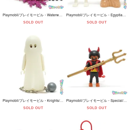
Playmobil/プレイモービル・Waterworld/ウォーターワールド 「Hard Hat Diver/ハードハットダイバー/潜水士」 #3949
Playmobil/プレイモービル・Egyptians/エジプシャンズ 「Skeleton Mummy/スケルトン・マミー/骸骨・ミイラ/木乃伊」 #7269
SOLD OUT
SOLD OUT
Playmobil/プレイモービル・Knights/ナイツ/ナイト 「Glow-In-The-Dark Ghost/グローインザダーク・ゴースト・蓄光・オバケ」 #3317
Playmobil/プレイモービル・Special/スペシャル・Halloween/ハロウィン 「Devil/デビル/悪魔・Little Devil/リトルデビル」 #4561
SOLD OUT
SOLD OUT