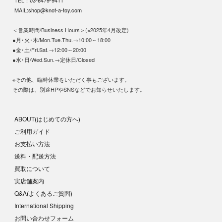
TEL：
03-6479-9411
MAIL:
shop@knot-a-toy.com
＜営業時間/Business Hours＞(※2025年4月改定)
●月･火･木/Mon.Tue.Thu.→10:00～18:00
●金･土/Fri.Sat.→12:00～20:00
●水･日/Wed.Sun.→定休日/Closed
※その他、臨時休業をいただく事もございます。
その際は、別途HPやSNSなどでお知らせいたします。
ABOUT(はじめての方へ)
ご利用ガイド
お支払い方法
送料・配送方法
買取について
実店舗案内
Q&A(よくあるご質問)
International Shipping
お問い合わせフォーム