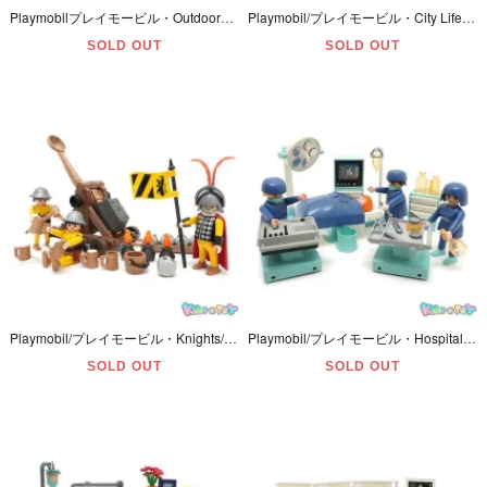
Playmobilプレイモービル・Outdoorアウトドア「Three-Wheeled Roadster and 2 Ridersスリーウィールドロードスター＆2ライダーズ・バイク/トライク」3832
Playmobil/プレイモービル・City Life/シティーライフ 「Hot Dog Stand/ホットドックスタンド」 #3848
SOLD OUT
SOLD OUT
Playmobil/プレイモービル・Knights/ナイト 「Lion Knights with Catapult/ライオンナイツ・ウィズ・カタパルト/中世・投石機部隊」 兜羽飾り1つ欠品・#3653
Playmobil/プレイモービル・Hospital/ホスピタル 「Operating Room/オペレーティングルーム/手術室」 欠品多数＆シールダメージ有・#3981
SOLD OUT
SOLD OUT