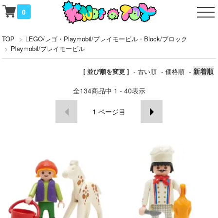
0
TOP
>
LEGO/レゴ・Playmobil/プレイモービル・Block/ブロック
>
Playmobil/プレイモービル
-
-
-
新着順
[ 並び順を変更 ]
古い順
価格順
全
134
商品中
1 - 40
表示
1
ページ目