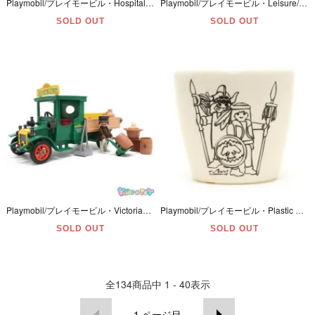
Playmobil/プレイモービル・Hospital/ホスピタル 「Ambulance/アンビュランス/救急車」 欠品＆ダメージ多数有・#3456
Playmobil/プレイモービル・Leisure/レジャー 「Pick Up 4X4/ピックアップ4WD/四輪駆動・Car/カー/車・Camp/キャンプ・親子」 ルーフ欠品＆他ダメージ有・#3764
SOLD OUT
SOLD OUT
Playmobil/プレイモービル・Victorianヴィクトリアン「Transport Union・Delivery Truck/トランスポートユニオン・デリバリートラック/アンティーク」#5640
Playmobil/プレイモービル・Plastic Mini Cup/プラスチック製ミニカップ/コップ・Indians/インディアンス・No. 1519
SOLD OUT
SOLD OUT
全
134
商品中
1 - 40
表示
1
ページ目