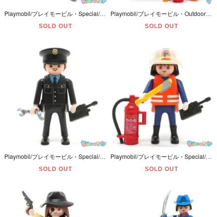
Playmobil/プレイモービル・Special/スペシャル・Country/カントリー 「Lumberjack/ランバージャック/木こり」 #4515
Playmobil/プレイモービル・Outdoor/アウトドア 「Angler/アングラー・Fisherman/フィッシャーマン・釣り人」 #3864
SOLD OUT
SOLD OUT
Playmobil/プレイモービル・Special/スペシャル・Police/ポリス 「Police Officer/ポリスオフィサー・警察官」 #4580
Playmobil/プレイモービル・Special/スペシャル・Rescue/レスキュー 「Fireman/ファイヤーマン・Fire Fighter/ファイヤーファイター/消防士」 #4578
SOLD OUT
SOLD OUT