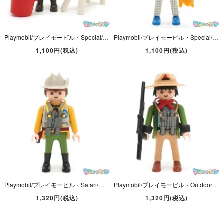
Playmobil/プレイモービル・Special/スペシャル・Riding Stables/ライディングステーブルス 「Child&Foal/チャイルド＆フォール/子供と仔馬」 #4571
Playmobil/プレイモービル・Special/スペシャル・Victorian/ヴィクトリアン 「Chef/シェフ/料理人」 鍋×2欠品・#4593
1,100円(税込)
1,100円(税込)
Playmobil/プレイモービル・Safari/サファリ 「Game Keeper/ゲームキーパー・Ranger/レンジャー/自然保護官」 #4559
Playmobil/プレイモービル・Outdoor/アウトドア 「Game Warden/ゲームワーデン/レンジャー/狩猟監視員」 Dog/ドッグ/犬欠品・#3828
1,320円(税込)
1,320円(税込)