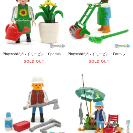
Playmobil/プレイモービル・Special/スペシャル・City Life/シティーライフ 「Gardener/ガーデナー/庭師・Lechuza/レチューザ/プランター・園芸」 #4613
Playmobil/プレイモービル・Farm/ファーム 「Gardener/ガーデナー/庭師・Lawn mower/ローンモーア/芝刈り機」 #3752
SOLD OUT
SOLD OUT