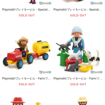
Playmobil/プレイモービル・Specialスペシャル・City Lifeシティーライフ 「Kite Flyer/カイトフライヤー」 犬(ダックスフンド)欠品・#4543
Playmobil/プレイモービル・Specialスペシャル・City Lifeシティーライフ「Child With Tipping Tractor/チャイルドウィズティッピングトラクター」#4600
SOLD OUT
SOLD OUT
Playmobil/プレイモービル・Farm/ファーム 「Child Tractor/チャイルドトラクター・子供とトラクター・Tank/タンク」 #3066
Playmobil/プレイモービル・Farm/ファーム 「Milkmaid&Cats/ミルクメイド＆キャッツ/乳搾りをする女性と猫たち」 座り白子猫1匹欠品・#3007
SOLD OUT
SOLD OUT