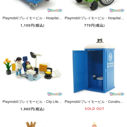
Playmobil/プレイモービル・Hospital/ホスピタル 「Pediatric Nurse/ペディアトリクスナース/小児科看護師・ベビー＆ベッド」 ナース＆スプーン欠品・ダメージ有・#3979
Playmobil/プレイモービル・Hospital/ホスピタル 「Patient/Wheelchair・ペイシェント/ウィールチェア・患者/車椅子」 欠品多数有・#3928
1,100円(税込)
770円(税込)
Playmobil/プレイモービル・City Life/シティライフ 「Dentist's Office/デンタルオフィス/歯科医院/歯医者」 欠品＆パーツ折れ＆ダメージ有・#3927
Playmobil/プレイモービル・Construction/コンストラクション 「Mobile Toilet/モービルトイレット/仮設トイレ」 フィグ欠品トイレのみ・#9844
1,980円(税込)
SOLD OUT