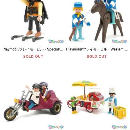
Playmobil/プレイモービル・Special/スペシャル・Western/ウエスタン 「Bandito/バンディット/無法者/片目のガンマン」 #4576
Playmobil/プレイモービル・Western/ウエスタン 「Union officer and soldier/ユニオンオフィサー・アンド・ソルジャー/騎兵隊・士官と兵士と馬」 #3582
SOLD OUT
SOLD OUT