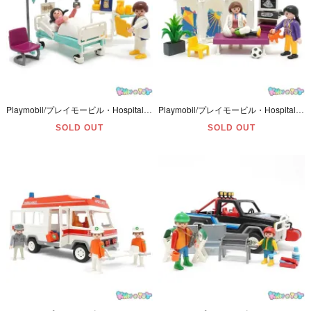
Playmobil/プレイモービル・Hospital/ホスピタル 「Hospital Room/ホスピタルルーム/病室」 引き出し・スリッパ欠品・シールダメージ有・#3980
Playmobil/プレイモービル・Hospital/ホスピタル 「Pediatrician/ペディアトリシャン/小児科医 (Pediatrics/ピディアトリクス)」欠品＆ダメージ多数有・#3926
SOLD OUT
SOLD OUT