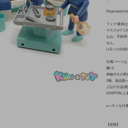
Playmobil
フィグ/素体
マスクが1つ
なお、手術用
せん。
(※元々の仕
付属パーツは
棚×2、
車輪付きの医
2種、薬品瓶×
上記の欠品(
HOSPITA
※ハサミを付
【状態】