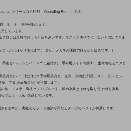
のHospitaLシリーズの＃3981「Operating Room」です。
は首、腕、手、腰が可動します。
欠品しています。
エプロンは単独で付けると落ち易いです。マスクと併せて付けないと固定できま
様かどうかは分かり兼ねます。 また、メガネの医師の腰が少し緩めです。)
、手術台/ベッド(カバー＆ゴミ箱付き)、手術用ライト/無影灯、生体情報モニタと
療器具台(シール剥がれ)＆手術用器具台、点滴、小物(注射器、メス、ピンセット
4種、フタ(薬品瓶欠品))が付属します。
瓶)の他、メス小、看板セット(プレート、留め器具とそれを取り付け/外し器具、
Lと書かれたシール)が欠品しています。
属させますが、実際のセットと種類が異なるタイプのハサミが付属します。