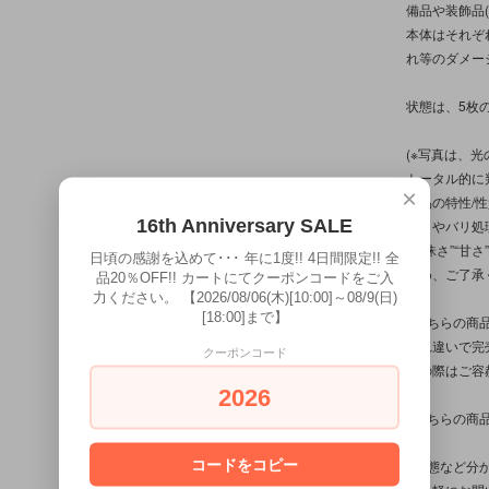
備品や装飾品
本体はそれぞ
れ等のダメー
状態は、5枚
(※写真は、
トータル的に
×
商品の特性/
16th Anniversary SALE
作りやバリ処
“曖昧さ”“甘
日頃の感謝を込めて･･･ 年に1度!! 4日間限定!! 全
予め、ご了承
品20％OFF!! カートにてクーポンコードをご入
力ください。 【2026/08/06(木)[10:00]～08/9(日)
[18:00]まで】
※こちらの商
入れ違いで完
クーポンコード
その際はご容
2026
※こちらの商
コードをコピー
※状態など分