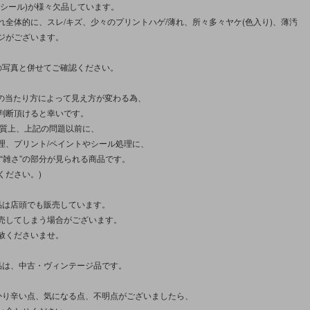
(シール)が様々欠品しています。
れ全体的に、スレ/キズ、少々のプリントハゲ/薄れ、所々多々ヤケ(色入り)、薄汚
ジがございます。
の写真と併せてご確認ください。
光の当たり方によって見え方が変わる為、
判断頂けると幸いです。
性質上、上記の問題以前に、
理、プリント/ペイントやシール処理に、
さ”“雑さ”の部分が見られる商品です。
ください。)
品は店頭でも販売しています。
売してしまう場合がございます。
赦くださいませ。
品は、中古・ヴィンテージ品です。
かり辛い点、気になる点、不明点がございましたら、