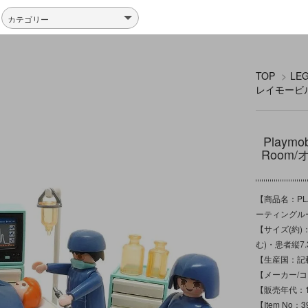
TOP
>
LE
レイモービ
Playm
Room
【商品名：PLA
ーティングル
【サイズ(約)：
む)・患者縦7.
【生産国：記
【メーカー/コピー
【販売年代：1
【Item No：3