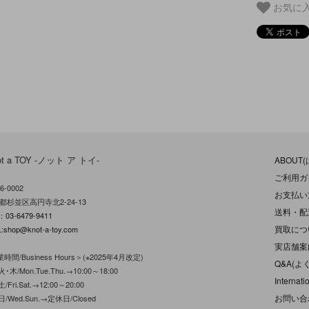
お気に
ot a TOY -ノット ア トイ-
ABOUT
ご利用ガ
6-0002
お支払い
都杉並区高円寺北2-24-13
送料・配
L：
03-6479-9411
買取につ
:
shop@knot-a-toy.com
実店舗案
時間/Business Hours＞(※2025年4月改定)
Q&A(よ
･木/Mon.Tue.Thu.→10:00～18:00
Internati
/Fri.Sat.→12:00～20:00
お問い合
日/Wed.Sun.→定休日/Closed