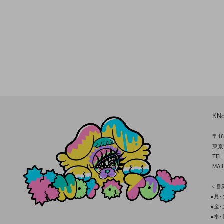
KN
〒16
東京
TE
MAIL
＜営業
●月･火
●金･土
●水･