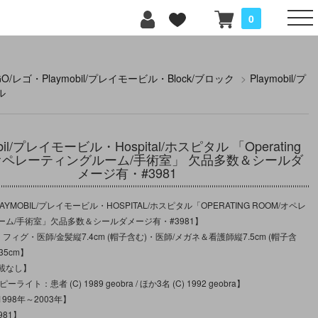
0
GO/レゴ・Playmobil/プレイモービル・Block/ブロック
>
Playmobil/プ
ル
obil/プレイモービル・Hospital/ホスピタル 「Operating
/オペレーティングルーム/手術室」 欠品多数＆シールダ
メージ有・#3981
YMOBIL/プレイモービル・HOSPITAL/ホスピタル「OPERATING ROOM/オペレ
ーム/手術室」欠品多数＆シールダメージ有・#3981】
フィグ・医師/金髪縦7.4cm (帽子含む)・医師/メガネ＆看護師縦7.5cm (帽子含
35cm】
載なし】
ライト：患者 (C) 1989 geobra / ほか3名 (C) 1992 geobra】
998年～2003年】
981】