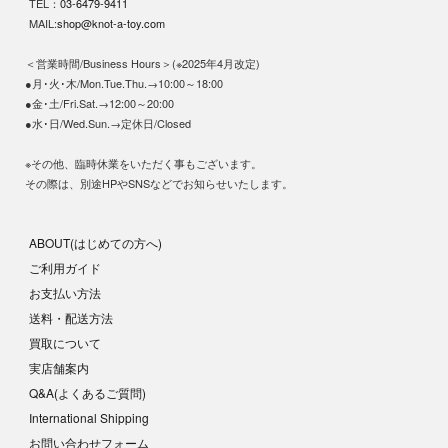
TEL：
03-6479-9411
MAIL:
shop@knot-a-toy.com
＜営業時間/Business Hours＞(※2025年4月改定)
●月･火･木/Mon.Tue.Thu.→10:00～18:00
●金･土/Fri.Sat.→12:00～20:00
●水･日/Wed.Sun.→定休日/Closed
※その他、臨時休業をいただく事もございます。
その際は、別途HPやSNSなどでお知らせいたします。
ABOUT(はじめての方へ)
ご利用ガイド
お支払い方法
送料・配送方法
買取について
実店舗案内
Q&A(よくあるご質問)
International Shipping
お問い合わせフォーム