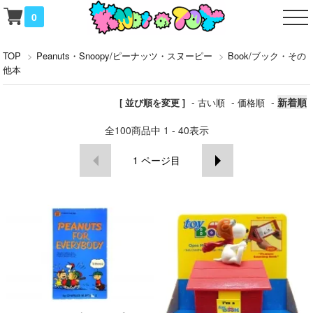
0
TOP
>
Peanuts・Snoopy/ピーナッツ・スヌーピー
>
Book/ブック・その
他本
-
-
-
新着順
[ 並び順を変更 ]
古い順
価格順
全
100
商品中
1 - 40
表示
1
ページ目