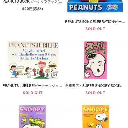
PEANUTS BOOK/ピーナッツブック(SNOOPY/スヌーピー)・Charles M.Schulz/チャールス M シュルツ・洋書「PEANUTS FOR EVERYBODY」ダメージ有
990円(税込)
PEANUTS 50th CELEBRATION/ピーナッツ50周年セレブレーション・ERTL PRESCHOOL/アーテル 「Toy Book・Flying Ace/トイブック・フライングエース」
SOLD OUT
PEANUTS JUBILEE/ピーナッツジュビリー・My Life and Art with Charlie Brown and Others/マイライフ＆アートウィズチャーリーブラウン＆アザーズ
角川書店・SUPER SNOOPY BOOK/スーパー・スヌーピー・ブック
SOLD OUT
SOLD OUT