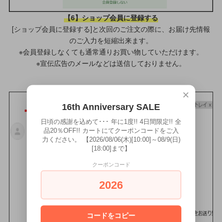
【6】ショップ会員に登録する
[ショップ会員に登録する]と次回のご注文の際に、お届け先情報
のご入力を短縮出来ます。
※会員登録しなくても通常通りお買い物していただけます。
※宣伝広告のメールなどは送信しておりません。
×
16th Anniversary SALE
日頃の感謝を込めて･･･ 年に1度!! 4日間限定!! 全
品20％OFF!! カートにてクーポンコードをご入
力ください。 【2026/08/06(木)[10:00]～08/9(日)
[18:00]まで】
クーポンコード
2026
コードをコピー