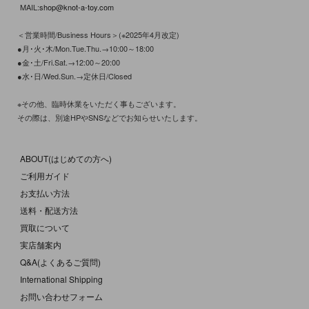
MAIL:
shop@knot-a-toy.com
＜営業時間/Business Hours＞(※2025年4月改定)
●月･火･木/Mon.Tue.Thu.→10:00～18:00
●金･土/Fri.Sat.→12:00～20:00
●水･日/Wed.Sun.→定休日/Closed
※その他、臨時休業をいただく事もございます。
その際は、別途HPやSNSなどでお知らせいたします。
ABOUT(はじめての方へ)
ご利用ガイド
お支払い方法
送料・配送方法
買取について
実店舗案内
Q&A(よくあるご質問)
International Shipping
お問い合わせフォーム