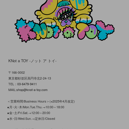
KNot a TOY -ノット ア トイ-
〒166-0002
東京都杉並区高円寺北2-24-13
TEL：
03-6479-9411
MAIL:
shop@knot-a-toy.com
＜営業時間/Business Hours＞(※2025年4月改定)
●月･火･木/Mon.Tue.Thu.→10:00～18:00
●金･土/Fri.Sat.→12:00～20:00
●水･日/Wed.Sun.→定休日/Closed