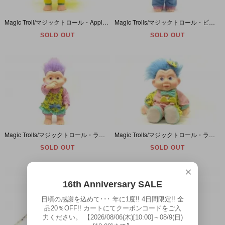
Magic Troll/マジックトロール・Applause/アプローズ・イエロー/ソフビ/舌出し・ブロック
Magic Trolls/マジックトロール・ピンク/ハート＆星柄/ソフビ・特大サイズ
SOLD OUT
SOLD OUT
Magic Trolls/マジックトロール・ライトパープル/ハート＆動物柄/ソフビ・特大サイズ
Magic Trolls/マジックトロール・ライトブルー/ロンパース/ぬいぐるみ
SOLD OUT
SOLD OUT
×
16th Anniversary SALE
日頃の感謝を込めて･･･ 年に1度!! 4日間限定!! 全
品20％OFF!! カートにてクーポンコードをご入
力ください。 【2026/08/06(木)[10:00]～08/9(日)