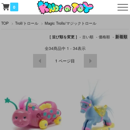
0
TOP
>
Troll/トロール
>
Magic Trolls/マジックトロール
-
-
-
新着順
[ 並び順を変更 ]
古い順
価格順
全
34
商品中
1 - 34
表示
1
ページ目