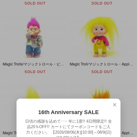
SOLD OUT
SOLD OUT
Magic Trolls/マジックトロール・ピンク/ハート＆星柄/ソフビ・特大サイズ
Magic Troll/マジックトロール・Applause/アプローズ・イエロー/ソフビ/舌出し・ブロック
SOLD OUT
SOLD OUT
×
16th Anniversary SALE
日頃の感謝を込めて･･･ 年に1度!! 4日間限定!! 全
品20％OFF!! カートにてクーポンコードをご入
力ください。 【2026/08/06(木)[10:00]～08/9(日)
Magic Troll/マジックトロール・Applause/アプローズ・イエロー/ソフビ/舌出し・ブロック無し
Magic Troll/マジックトロール・Applause/アプローズ・オレンジ/ソフビ/星と月オーバーオール・チョコチップクッキー