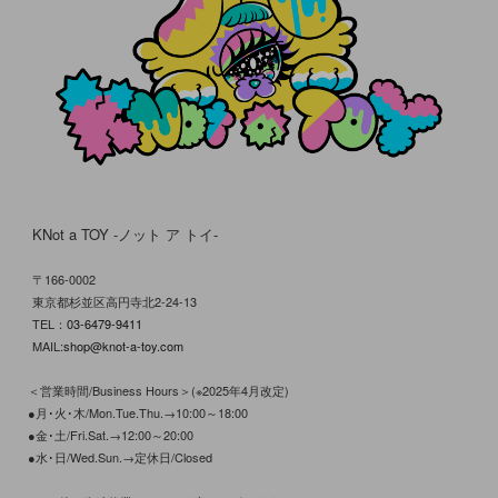
KNot a TOY -ノット ア トイ-
〒166-0002
東京都杉並区高円寺北2-24-13
TEL：
03-6479-9411
MAIL:
shop@knot-a-toy.com
＜営業時間/Business Hours＞(※2025年4月改定)
●月･火･木/Mon.Tue.Thu.→10:00～18:00
●金･土/Fri.Sat.→12:00～20:00
●水･日/Wed.Sun.→定休日/Closed