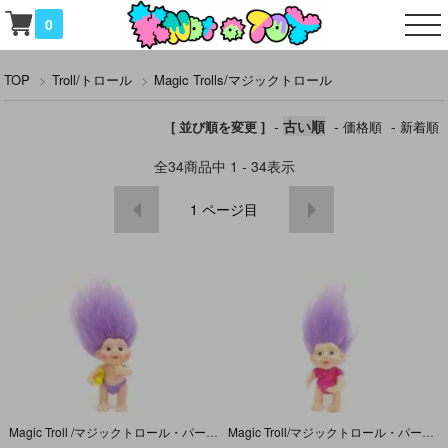
0
TOP
>
Troll/トロール
>
Magic Trolls/マジックトロール
-
古い順
-
-
[ 並び順を変更 ]
価格順
新着順
全
34
商品中
1 - 34
表示
1
ページ目
Magic Troll /マジックトロール・パープル/アヒル/ソフビ
Magic Troll/マジックトロール・パープル/ロンパース/ソフビ