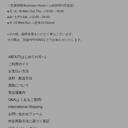
＜営業時間/Business Hours＞(※2025年4月改定)
●月･火･木/Mon.Tue.Thu.→10:00～18:00
●金･土/Fri.Sat.→12:00～20:00
●水･日/Wed.Sun.→定休日/Closed
※その他、臨時休業をいただく事もございます。
その際は、別途HPやSNSなどでお知らせいたします。
ABOUT(はじめての方へ)
ご利用ガイド
お支払い方法
送料・配送方法
買取について
実店舗案内
Q&A(よくあるご質問)
International Shipping
お問い合わせフォーム
特定商取引法に基づく表記
プライバシーポリシー