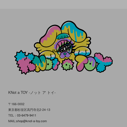
KNot a TOY -ノット ア トイ-
〒166-0002
東京都杉並区高円寺北2-24-13
TEL：
03-6479-9411
MAIL:
shop@knot-a-toy.com