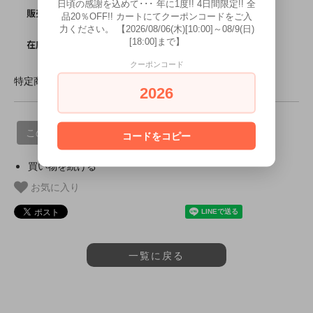
日頃の感謝を込めて･･･ 年に1度!! 4日間限定!! 全
SOLD OUT
販売価格
品20％OFF!! カートにてクーポンコードをご入
力ください。 【2026/08/06(木)[10:00]～08/9(日)
0
[18:00]まで】
在庫数
クーポンコード
特定商取引法に基づく表記 (返品など)
2026
この商品について問い合わせる
コードをコピー
買い物を続ける
お気に入り
一覧に戻る