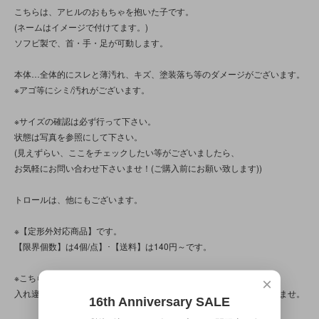
こちらは、アヒルのおもちゃを抱いた子です。
(ネームはイメージで付けてます。)
ソフビ製で、首・手・足が可動します。
本体…全体的にスレと薄汚れ、キズ、塗装落ち等のダメージがございます。
※アゴ等にシミ/汚れがございます。
※サイズの確認は必ず行って下さい。
状態は写真を参照にして下さい。
(見えずらい、ここをチェックしたい等がございましたら、
お気軽にお問い合わせ下さいませ！(ご購入前にお願い致します))
トロールは、他にもございます。
※【定形外対応商品】です。
【限界個数】は4個/点】･【送料】は140円～です。
※こちらの商品は店頭でも販売しています。
×
入れ違いで完売してしまう場合がございます。その際はご容赦下さいませ。
16th Anniversary SALE