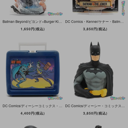
Batman Beyond/ビヨンド×Burger King/バーガーキング・ミールトイ(Kids Club/キッズクラブ)「Action Wing Batman/アクションウィングバットマン」未開封
DC Comics・Kenner/ケナー・Batman Movie Collection/ムービーコレクション・アクションフィギュアセット「Batman vs. Joker/バットマンvsジョーカー」
1,650円(税込)
3,850円(税込)
DC Comics/ディーシーコミックス・Thermos/サーモス・Plastic Lunch Box/プラスチックランチボックス「Batman vs Joker/バットマンvsジョーカー」1982年
DC Comics/ディーシー・コミックス・Monogram/モノグラム・ソフビ製貯金箱/Figure・Coin Bank/コインバンク「Batman Bust Bank/バットマン・バスト・バンク」
4,400円(税込)
3,850円(税込)