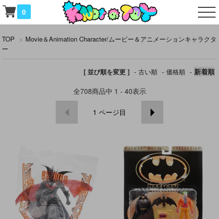
0
TOP
>
Movie＆Animation Character/ムービー＆アニメーションキャラクタ
ー
-
-
-
新着順
[ 並び順を変更 ]
古い順
価格順
全
708
商品中
1 - 40
表示
1
ページ目