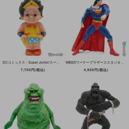
DCコミックス・Super Junior/スーパージュニア・Squeaky Toy/スクイーキートイ/笛入りソフビフィギュア/Sofvi Figure 「Wonder Woman/ワンダーウーマン」
WBSSワーナーブラザーススタジオストア・DC Super Heroes Collection/スーパーヒーローズコレクション・ソフビフィギュア/Figure「Superman/スーパーマン」32cｍ
7,700円(税込)
4,950円(税込)