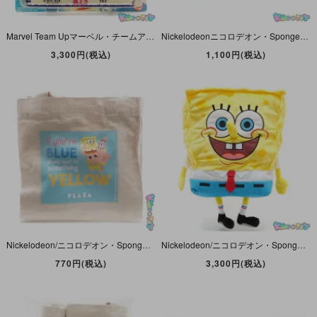
Marvel Team Upマーベル・チームアップ・Toy Bizトイビズ・Action Figureアクションフィギュア「Spider-Man/スパイダーマン VS. Hulk/ハルク＋Bonus」
Nickelodeonニコロデオン・Sponge Bob Squarepantsスポンジボブ・スクエアパンツ・生誕25周年・PLAZA/プラザ・オンラインストア限定・ノベルティ・お皿/ガラス製プレート
3,300円(税込)
1,100円(税込)
Nickelodeon/ニコロデオン・Sponge Bob Squarepants/スポンジボブ・スクエアパンツ・PLAZA/プラザ・オンラインストア限定・ノベルティ・スクエアミニトート・2021年
Nickelodeon/ニコロデオン・Sponge Bob Squarepants/スポンジボブ・スクエアパンツ・Viacom/バイアコム・粧美堂・ブランケットインクッション・セルフィー・2023年
770円(税込)
3,300円(税込)