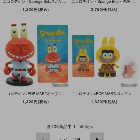
ニコロデオン・Sponge Bob/スポンジボブ・POP MART/ポップマート・POPCAR・サイトシーイングカーシリーズ・ダイキャスト「Patrick Microcar/パトリック・マイクロカー」
ニコロデオン・Sponge Bob・POP MARTポップマート・POPCAR・サイトシーイングカーシリーズ・ダイキャスト「Secretシークレット・Sponge Bob Bus/スポンジボブ・バス」
1,320円(税込)
2,750円(税込)
ニコロデオン×POP MARTポップマート・Sponge Bobスポンジボブ×THE MONSTERSザ・モンスターズ・フィギュア「Mr.Krabs×Zimomo/ミスタークラブス(カーニ)×ジモモ」
ニコロデオン×POP MART/ポップマート・Sponge Bob/スポンジボブ×THE MONSTERS/ザ・モンスターズ・Figure/フィギュア「Before Comedy/ビフォア・コメディ」
1,320円(税込)
1,320円(税込)
全
708
商品中
1 - 40
表示
1
ページ目