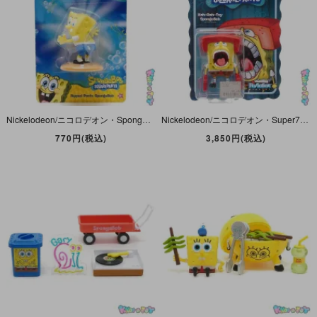
Nickelodeon/ニコロデオン・Sponge Bob/スポンジボブ・Just Play/ジャストプレイ・Viacom・Figure/フィギュア 「Ripped Pants/リップド・パンツ」
Nickelodeon/ニコロデオン・Super7・Re Action Figures/リ・アクション・フィギュア 「Kah-Rah-Tay SpongeBob/カー・ラー・テイ/空手・スポンジボブ」
770円(税込)
3,850円(税込)