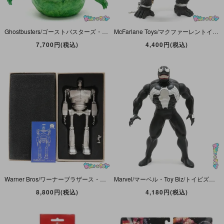
Ghostbusters/ゴーストバスターズ・Diamond Select Toys/ダイヤモンドセレクトトイズ・ソフビ製貯金箱「Slimer Figure Bank/スライマー・フィギュア・バンク」
McFarlane Toys/マクファーレントイズ・Movie Maniacs/ムービーマニアックス3 「King Kong/キングコング＆Ann Darrow/アン・ダロウ」 台座欠品＆ダメージ有
7,700円(税込)
4,400円(税込)
Warner Bros/ワーナーブラザース・ドリームズカムトゥルー/冒険舎・ダイキャストフィギュア＆クロック/時計「The Iron Giant/ザ・アイアン・ジャイアント」肘関節難＆ホーガース傾き有
Marvel/マーベル・Toy Biz/トイビズ・Figure/フィギュア 「Electronic Talking Venom/エレクトロニック・トーキング・ヴェノム」 39.5cm・傾き・ダメージ有
8,800円(税込)
4,180円(税込)