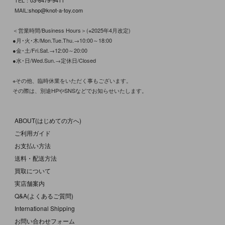
TEL：
03-6479-9411
MAIL:
shop@knot-a-toy.com
＜営業時間/Business Hours＞(※2025年4月改定)
●月･火･木/Mon.Tue.Thu.→10:00～18:00
●金･土/Fri.Sat.→12:00～20:00
●水･日/Wed.Sun.→定休日/Closed
※その他、臨時休業をいただく事もございます。
その際は、別途HPやSNSなどでお知らせいたします。
ABOUT(はじめての方へ)
ご利用ガイド
お支払い方法
送料・配送方法
買取について
実店舗案内
Q&A(よくあるご質問)
International Shipping
お問い合わせフォーム