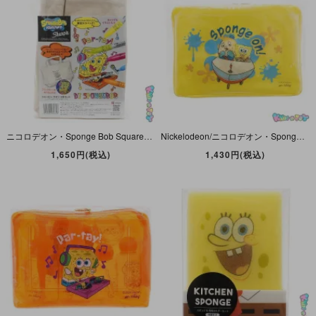
ニコロデオン・Sponge Bob Squarepantsスポンジボブ・スクエアパンツ・PLAZA・Sharpie/シャーピー・ネオン5本セット・オリジナルイラスト入り限定エコバッグ・コラボペンセット
Nickelodeon/ニコロデオン・Sponge Bob Squarepants/スポンジボブ・スクエアパンツ・粧美堂・トラベルボトルセット(ボトル4種+クリームケース1個)・2024年・イエロー
1,650円(税込)
1,430円(税込)