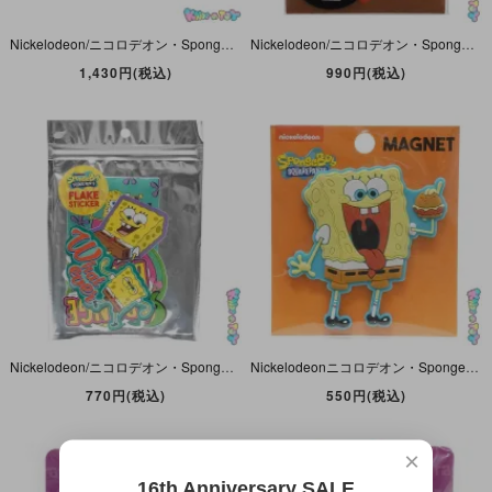
Nickelodeon/ニコロデオン・Sponge Bob Squarepants/スポンジボブ・スクエアパンツ・粧美堂・トラベルボトルセット(ボトル4種+クリームケース1個)・2023年・オレンジ
Nickelodeon/ニコロデオン・Sponge Bob Squarepants/スポンジボブ・スクエアパンツ・粧美堂・Kitchen Sponge・キッチンスポンジ&専用ホルダーセット・吸盤付き
1,430円(税込)
990円(税込)
Nickelodeon/ニコロデオン・Sponge Bob Squarepants/スポンジボブ・スクエアパンツ・VIACOM・S＆Cコーポレーション・Flake Sticker/フレーク・ステッカー
Nickelodeonニコロデオン・Sponge Bob Squarepantsスポンジボブ・スクエアパンツ・S＆Cコーポレーション・Magnetマグネット「Krabby Patty/カーニバーガー」
770円(税込)
550円(税込)
×
16th Anniversary SALE