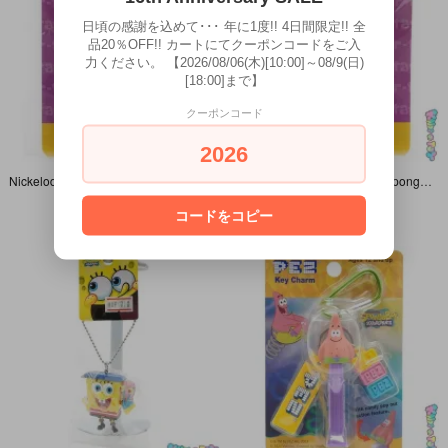
日頃の感謝を込めて･･･ 年に1度!! 4日間限定!! 全
品20％OFF!! カートにてクーポンコードをご入
力ください。 【2026/08/06(木)[10:00]～08/9(日)
[18:00]まで】
クーポンコード
2026
Nickelodeon/ニコロデオン・Sponge Bob Squarepants/スポンジボブ・スクエアパンツ・キリー＆アンシエイツ・Pin Badge/ピンバッジ/ピンズ「セルフィー/証明写真」
Nickelodeon/ニコロデオン・Sponge Bob Squarepants/スポンジボブ・スクエアパンツ・キリー＆アンシエイツ・Pin Badge/ピンバッジ/ピンズ「DJ/ディージェイ」
770円(税込)
660円(税込)
コードをコピー