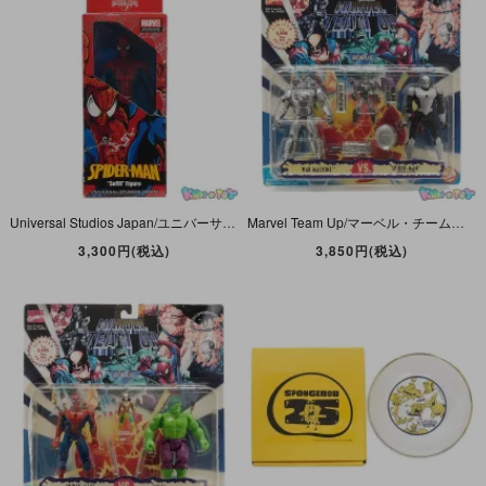
Universal Studios Japan/ユニバーサル・スタジオ・ジャパン(USJ)・Sofvi Figure/ソフビ・フィギュア「Spider-Man/スパイダーマン」シール2度張り・箱破れ有
Marvel Team Up/マーベル・チームアップ・Toy Biz/トイビズ・アクションフィギュア 「War Machine/ウォーマシン VS. Spider-Man/スパイダーマン＋Bonus」
3,300円(税込)
3,850円(税込)