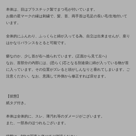
本体は、目はプラスチック製でまつ毛が付いています。
お腹の星マークの縁は刺繍で、髪、首、両手首は毛足の長い毛/生地付いて
います。
全体的にふんわり、ふっくらと綿が入ってる為、自立は出来ませんが、座り
はかなりバランスをとると可能です。
癖なのか、少し首が右へ捻られています。(正面から見て左へ)
なお、首部分の内部には、(恐らく)芯となる別途袋に綿が入っている物が首
に入っています。その位置がズレると頭がしんなりと垂れてしまいます。ご
注意ください。なお、意識して外側から修正すれば戻せます。
【状態】
紙タグ付き。
本体は全体的に、スレ、薄汚れ等のダメージがございます。
また、一部糸のほつれもございます。
状態は、8枚の写真と併せてご確認ください。