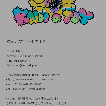
KNot a TOY -ノット ア トイ-
〒166-0002
東京都杉並区高円寺北2-24-13
TEL：
03-6479-9411
MAIL:
shop@knot-a-toy.com
＜営業時間/Business Hours＞(※2025年4月改定)
●月･火･木/Mon.Tue.Thu.→10:00～18:00
●金･土/Fri.Sat.→12:00～20:00
●水･日/Wed.Sun.→定休日/Closed
※その他、臨時休業をいただく事もございます。
その際は、別途HPやSNSなどでお知らせいたします。