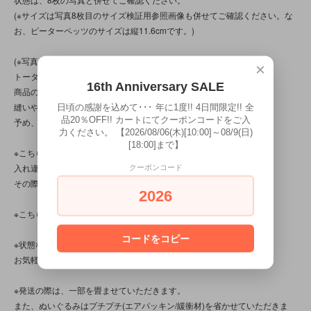
(※サイズは写真8枚目のサイズ検証用参照画像も併せてご確認ください。な
お、ピーターペッツのサイズは縦11.6cmです。)
(※写真は、光の当たり方によって見え方が変わる為、
×
トータル的に判断頂けると幸いです。
16th Anniversary SALE
商品の特性/性質上、上記の問題以前に、
縫いや玉止め等に“甘さ/曖昧”差が見られる商品です。
日頃の感謝を込めて･･･ 年に1度!! 4日間限定!! 全
品20％OFF!! カートにてクーポンコードをご入
予め、ご了承くださいませ。)
力ください。 【2026/08/06(木)[10:00]～08/9(日)
[18:00]まで】
※こちらの商品は店頭でも販売しています。
入れ違いで完売してしまう場合がございます。
クーポンコード
その際はご容赦くださいませ。
2026
※こちらの商品は、中古品です。
コードをコピー
※状態など分かり辛い点、気になる点、不明点がございましたら、
お気軽にお問い合わせください。
※発送の際は、一部を畳ませていただきます。
また、ぬいぐるみはプチプチ(エアパッキン/緩衝材)を省かせていただきま