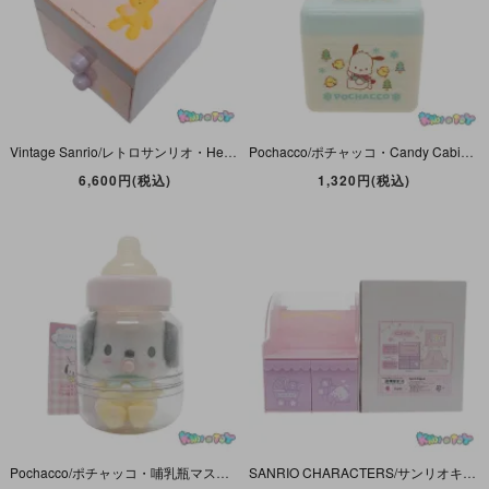
Vintage Sanrio/レトロサンリオ・Heart Bear/ハートベア・ミラー付きプラチェスト/引き出し/小物入れ・Trinket Box・パープル×ピンク・1989年
Pochacco/ポチャッコ・Candy Cabinet/キャンディキャビネット・Trinket Box・小物入れ・ケーキ・2018年
6,600円(税込)
1,320円(税込)
Pochacco/ポチャッコ・哺乳瓶マスコット・ぬいぐるみ・ベビーシリーズ・Baby Bottle Mascot・2022年
SANRIO CHARACTERS/サンリオキャラクターズ・ベビーシリーズ・ミニチェスト・プラチェスト/引き出し/小物入れ・Baby Plastic Chest・2017年