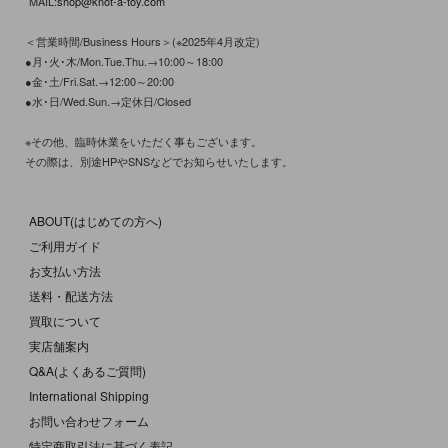
MAIL:
shop@knot-a-toy.com
＜営業時間/Business Hours＞(※2025年4月改定)
●月･火･木/Mon.Tue.Thu.→10:00～18:00
●金･土/Fri.Sat.→12:00～20:00
●水･日/Wed.Sun.→定休日/Closed
※その他、臨時休業をいただく事もございます。
その際は、別途HPやSNSなどでお知らせいたします。
ABOUT(はじめての方へ)
ご利用ガイド
お支払い方法
送料・配送方法
買取について
実店舗案内
Q&A(よくあるご質問)
International Shipping
お問い合わせフォーム
特定商取引法に基づく表記