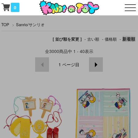
0
TOP
>
Sanrio/サンリオ
-
-
-
新着順
[ 並び順を変更 ]
古い順
価格順
全
3000
商品中
1 - 40
表示
1
ページ目