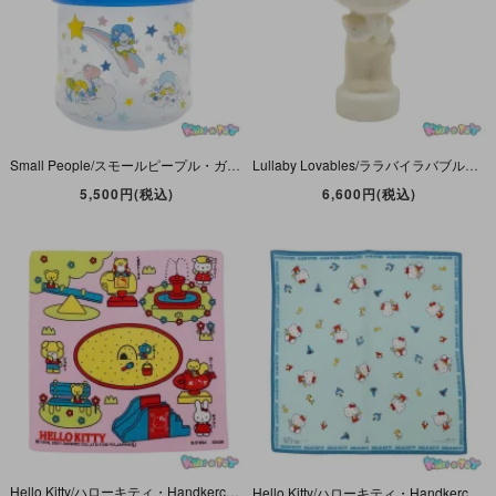
Small People/スモールピープル・ガラス製キャニスター・小物入れ・Glass Canister・SWEET CANDY・1976年
Lullaby Lovables/ララバイラバブルズ・Winky/ウィンキー・フィギュア・陶磁器・高さ5.2cm・1976年
5,500円(税込)
6,600円(税込)
Hello Kitty/ハローキティ・Handkerchief/ハンカチ・公園・28.5cm×29cm・2001年
Hello Kitty/ハローキティ・Handkerchief/ハンカチ・スカイブルー×ブルー・ピエロ＆スティック・32.5cm×31.5cm・1976年