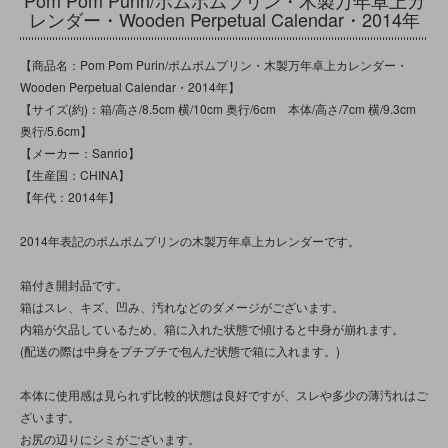
レンダー・Wooden Perpetual Calendar・2014年
【商品名：Pom Pom Purin/ポムポムプリン・木製万年卓上カレンダー・
Wooden Perpetual Calendar・2014年】
【サイズ(約)：箱/高さ/8.5cm 横/10cm 奥行/6cm 本体/高さ/7cm 横/9.3cm
奥行/5.6cm】
【メーカー：Sanrio】
【生産国：CHINA】
【年代：2014年】
2014年表記のポムポムプリンの木製万年卓上カレンダーです。
箱付き開封品です。
箱はスレ、キズ、凹み、汚れなどのダメージがございます。
内箱が欠品しているため、箱に入れた状態で傾けると中身が崩れます。
(配送の際は中身をプチプチで包んだ状態で箱に入れます。)
本体に使用感は見られず比較的状態は良好ですが、スレや多少の薄汚れはご
ざいます。
お尻の辺りにシミがございます。