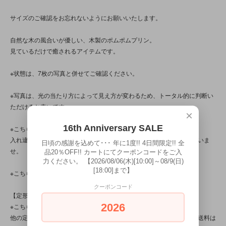
サイズのご確認をお忘れないようにお願いいたします。
自然な木の風合いが優しい、木製のポムポムプリン。
見ているだけで癒されるアイテムです。
※状態は、7枚の写真と併せてご確認ください。
※写真は、光の当たり方によって見え方が変わるため、トータル的に判断い
ただけると幸いです。
×
16th Anniversary SALE
※こちらの商品は店頭でも販売しています。
入れ違いで完売してしまう場合がございます。その際はご容赦くださいま
日頃の感謝を込めて･･･ 年に1度!! 4日間限定!! 全
せ。
品20％OFF!! カートにてクーポンコードをご入
力ください。 【2026/08/06(木)[10:00]～08/9(日)
[18:00]まで】
※こちらの商品は、中古・ヴィンテージ品です。
クーポンコード
【定形外対応商品】
2026
※こちらの商品は【サイズ規格外・(9)～250gまで】です。
他の定形外対応商品と複数購入される場合は、サイズや重量によって送料は