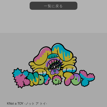
一覧に戻る
KNot a TOY -ノット ア トイ-