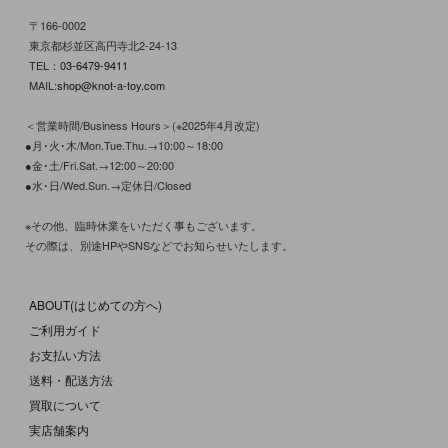
〒166-0002
東京都杉並区高円寺北2-24-13
TEL：
03-6479-9411
MAIL:
shop@knot-a-toy.com
＜営業時間/Business Hours＞(※2025年4月改定)
●月･火･木/Mon.Tue.Thu.→10:00～18:00
●金･土/Fri.Sat.→12:00～20:00
●水･日/Wed.Sun.→定休日/Closed
※その他、臨時休業をいただく事もございます。
その際は、別途HPやSNSなどでお知らせいたします。
ABOUT(はじめての方へ)
ご利用ガイド
お支払い方法
送料・配送方法
買取について
実店舗案内