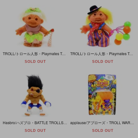
TROLL/トロール人形・Playmates Toys/プレイメイツトイズ 「ホワイト/Ｍ/妖精・バレリーナ/Beauty(ビューティー)」 2001
TROLL/トロール人形・Playmates Toys/プレイメイツトイズ 「イエロー/Ｍ/バルーン・風船/Laughter(ラーフター・笑い)」 2001・塗装移り有
SOLD OUT
SOLD OUT
Hasbro/ハズブロ・BATTLE TROLLS/バトルトロール 「K.O. TROLL/ケーオートロール」
applause/アプローズ・TROLL WARRIORS/トロールウォーリアーズ 「SEVEN THE FREEDOM FIGHTER/セブン・ザ・フリーダム・ファイター」
SOLD OUT
SOLD OUT