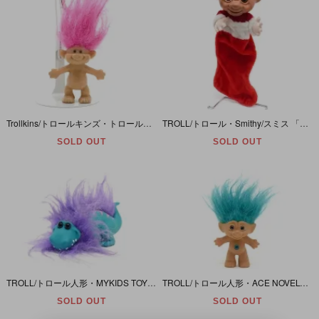
Trollkins/トロールキンズ・トロール人形・ACME・Keychain＆Pencil Topper/キーチェーン(キーホルダー)＆ペンシルトッパー・Pink/ピンク・1991年
TROLL/トロール・Smithy/スミス 「ホワイト・LL・Santa Claus/サンタクロース・Holliday/ホリデー(Christmas/クリスマス)・ソックス(靴下)」髭無し版・58cm
SOLD OUT
SOLD OUT
TROLL/トロール人形・MYKIDS TOY/マイキッズトイ 「パープル×ブルー/DINO TROLLS・ディノ(ダイノ)トロール・恐竜」 ダメージ有
TROLL/トロール人形・ACE NOVELTY/エースノベルティ・Treasure Troll with Wishstone/トレジャートロールウィズウィッシュストーン 「ブルー/S/サークル」
SOLD OUT
SOLD OUT