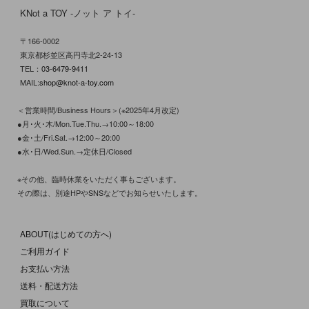
KNot a TOY -ノット ア トイ-
〒166-0002
東京都杉並区高円寺北2-24-13
TEL：
03-6479-9411
MAIL:
shop@knot-a-toy.com
＜営業時間/Business Hours＞(※2025年4月改定)
●月･火･木/Mon.Tue.Thu.→10:00～18:00
●金･土/Fri.Sat.→12:00～20:00
●水･日/Wed.Sun.→定休日/Closed
※その他、臨時休業をいただく事もございます。
その際は、別途HPやSNSなどでお知らせいたします。
ABOUT(はじめての方へ)
ご利用ガイド
お支払い方法
送料・配送方法
買取について