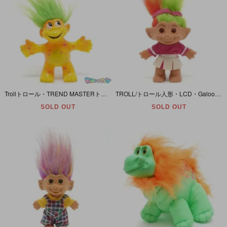
Trollトロール・TREND MASTERトレンドマスター・Talking Dollトーキングドール「Green Hairグリーンヘア・Orange＆Yellow Bodyオレンジ＆イエローボディ」
TROLL/トロール人形・LCD・Galoob/ガルーブ・Treasure Trolls Collection/トレジャートロールコレクション 「ライトグリーン×レッド/Ｍ/チア」 宝石欠品
SOLD OUT
SOLD OUT