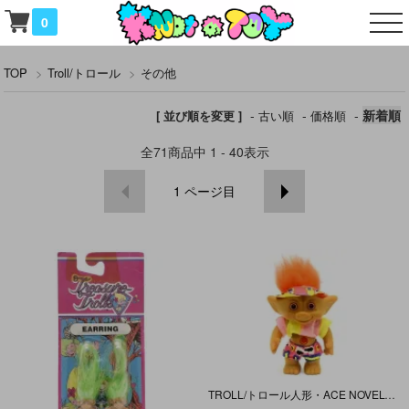
0
TOP
>
Troll/トロール
>
その他
-
-
-
新着順
[ 並び順を変更 ]
古い順
価格順
全
71
商品中
1 - 40
表示
1
ページ目
TROLL/トロール人形・ACE NOVELTY/エースノベルティ 「オレンジ/L/ビーチボーイ」 18.5cm