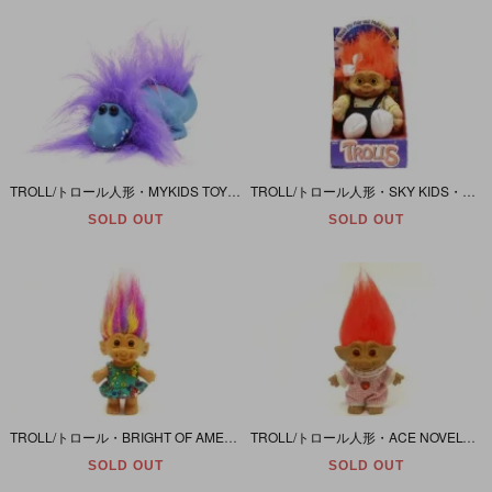
TROLL/トロール人形・MYKIDS TOY/マイキッズトイ 「パープル×ブルー/DINO TROLLS・ディノ(ダイノ)トロール・恐竜」
TROLL/トロール人形・SKY KIDS・MULTI TOYS/スカイキッズ・マルチトイズ 「オレンジ/ぬいぐるみ大/オーバーオール」
SOLD OUT
SOLD OUT
TROLL/トロール・BRIGHT OF AMERICA INC/ブライド・オブ・アメリカ 「レインボー/Ｍ/柄ワンピース」
TROLL/トロール人形・ACE NOVELTY/エースノベルティ 「オレンジ/Ｍ/Treasure Trolls Collection」
SOLD OUT
SOLD OUT