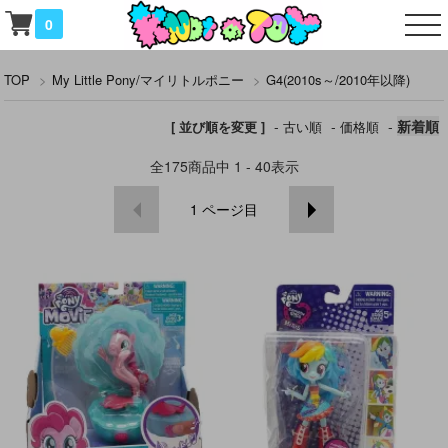
0
TOP
>
My Little Pony/マイリトルポニー
>
G4(2010s～/2010年以降)
-
-
-
新着順
[ 並び順を変更 ]
古い順
価格順
全
175
商品中
1 - 40
表示
1
ページ目