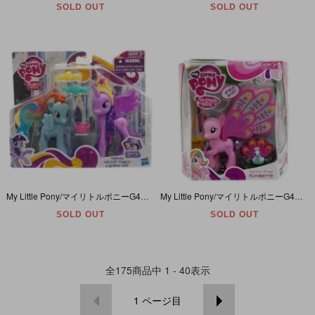
SOLD OUT
SOLD OUT
My Little Pony/マイリトルポニーG4・Princess Twilight Sparkle & Rainbow Dash/プリンセストワイライトスパークル＆レインボーダッシュ・2012年
My Little Pony/マイリトルポニーG4・Glimmer Wings/グリマーウィングス・Ploomette/プル－メット・2011年
SOLD OUT
SOLD OUT
全
175
商品中
1 - 40
表示
1
ページ目