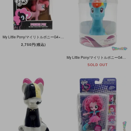
My Little Pony/マイリトルポニーG4×FUNKO/ファンコ・VINYL COLLECTIBLE/バイナルコレクタブル 「Pinkie Pie/ピンキーパイ」 2014年
2,750円(税込)
My Little Pony/マイリトルポニーG4・Rainbow Dash/レインボーダッシュ・Ceramic Bank・陶磁器製貯金箱・2016年
SOLD OUT