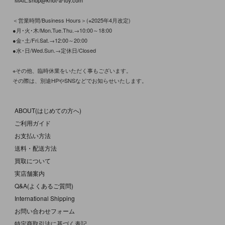
MAIL:
shop@knot-a-toy.com
＜営業時間/Business Hours＞(※2025年4月改定)
●月･火･木/Mon.Tue.Thu.→10:00～18:00
●金･土/Fri.Sat.→12:00～20:00
●水･日/Wed.Sun.→定休日/Closed
※その他、臨時休業をいただく事もございます。
その際は、別途HPやSNSなどでお知らせいたします。
ABOUT(はじめての方へ)
ご利用ガイド
お支払い方法
送料・配送方法
買取について
実店舗案内
Q&A(よくあるご質問)
International Shipping
お問い合わせフォーム
特定商取引法に基づく表記