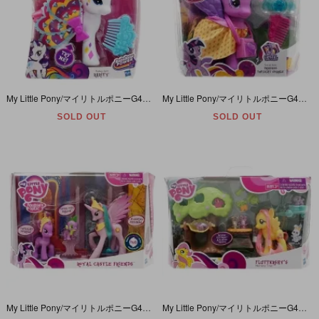
My Little Pony/マイリトルポニーG4・Fashion Style・Rarity/ラリティ・BIGサイズ・Rainbow Power・2013年
My Little Pony/マイリトルポニーG4・Fashion Style・Princess Twilight Sparkle/プリンセストワイライトスパークル・BIGサイズ・2012年
SOLD OUT
SOLD OUT
My Little Pony/マイリトルポニーG4・Royal Castle Friends/ロイヤルキャッスルフレンズ・3体セット・2011年
My Little Pony/マイリトルポニーG4・Fluttershy's Nursery Tree/フラッターシャイナーサリーツリー・2010年