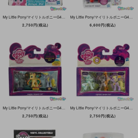
My Little Pony/マイリトルポニーG4・The Movie/ザ・ムービー・Sea Song Pinkie Pie/シーソングピンキーパイ・シーポニー・メロディ付き・2017年
My Little Pony/マイリトルポニーG4・Equestria Girls Minis/エクエストリアガールズ・Rainbow Dash/レインボーダッシュ・Dance・2015年
2,750円(税込)
6,600円(税込)
My Little Pony/マイリトルポニーG4・Friendship is Magic・Soaring Pegasus Set/ソアリングペガサスセット・ミニフィギュア3体セット・2015年
My Little Pony/マイリトルポニーG4・Friendship is Magic・Groovin' Hooves Set/グルービンフーブズセット・ミニフィギュア3体セット・2015年
2,750円(税込)
2,750円(税込)