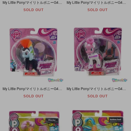
My Little Pony/マイリトルポニーG4・Equestria Girls Minis/エクエストリアガールズミニズ・Pinkie Pie/ピンキーパイ・2015年
My Little Pony/マイリトルポニーG4・PRINCESS CELESTIA/プリンセスセレスティア・Talk & light up/喋る＆光る・2014年
SOLD OUT
SOLD OUT
My Little Pony/マイリトルポニーG4・Power Ponies/パワーポニー・Rainbow Dash/レインボーダッシュ・2014年
My Little Pony/マイリトルポニーG4・Power Ponies/パワーポニー・Pinkie Pie/ピンキーパイ・2014年
SOLD OUT
SOLD OUT