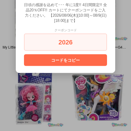
日頃の感謝を込めて･･･ 年に1度!! 4日間限定!! 全
品20％OFF!! カートにてクーポンコードをご入
力ください。 【2026/08/06(木)[10:00]～08/9(日)
[18:00]まで】
クーポンコード
2026
My Little Pony/マイリトルポニーG4・Equestria Girls Minis/エクエストリアガールズミニズ・Fluttershy/フラッターシャイ・2015年
My Little Pony/マイリトルポニーG4・Equestria Girls Minis/エクエストリアガールズミニズ・Rainbow Dash/レインボーダッシュ・2015年
SOLD OUT
SOLD OUT
コードをコピー