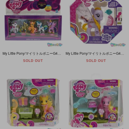
My Little Pony/マイリトルポニーG4・Friendship is Magic・Rainbow Pony Favorite Set・ミニフィギュア5体セット・2015年
My Little Pony/マイリトルポニーG4・Friendship is Magic・Lily Blossom/リリィブロッサム・パステルパープル・Water Cuties・2015年
SOLD OUT
SOLD OUT