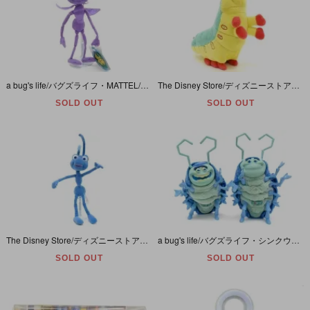
a bug's life/バグズライフ・MATTEL/マテル・ソフビ＆ぬいぐるみ 「Princess Atta/アッタ姫」 ダメージ有
The Disney Store/ディズニーストア・a bug's life/バグズライフ・ぬいぐるみ 「Heimlich/ハイムリック」
SOLD OUT
SOLD OUT
The Disney Store/ディズニーストア・a bug's life/バグズライフ・ぬいぐるみ 「Flik/フリック」36cm(触覚含む55cm)・折れ/ダメージ有
a bug's life/バグズライフ・シンクウェイ「Talk N' Sing Interactive Tuck and Roll/トーク＆シング・インタラクティブ・タックアンドロール」ダメージ有
SOLD OUT
SOLD OUT