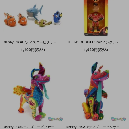
Disney PIXAR/ディズニーピクサー・FINDING NEMO/ファインディングニモ・ミニPVCフィギュア5体セット
THE INCREDIBLES/Mr.インクレディブル・トミーダイレクト・スーパーボブルヘッドドール 「Mr.Increbible/ミスターインクレディブル」
1,100円(税込)
1,980円(税込)
Disney Pixar/ディズニーピクサー・Coco/ココ/リメンバーミー・Disney Store/ディズニーストア・Plush/ぬいぐるみ 「Dante Alebrije/ダンテ・アレブリヘ」
Disney PIXAR/ディズニーピクサー・Coco/ココ/リメンバーミー・Mattel/マテル・サウンド＆ムービングぬいぐるみ「Dante Alebrije/ダンテ・アレブリヘ」不可動＆タグカット