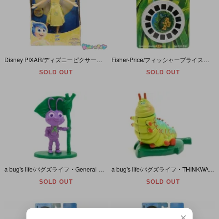
Disney PIXAR/ディズニーピクサー・TOMY/タカラトミー・INSIDE OUT/インサイドアウト/インサイドヘッド・トーキングアクションフィギュア 「Joy/ジョイ/ヨロコビ」 未開封
Fisher-Price/フィッシャープライス・View-Master/ビューマスター・専用3-Dリール 「Disney PIXAR/ディズニーピクサー・a bug's life/バグズライフ」未開封
SOLD OUT
SOLD OUT
a bug's life/バグズライフ・General Mills/ゼネラルミルズ・PVC Figure/フィギュア 「Princess Atta/アッタ姫」 塗装ハゲ有
a bug's life/バグズライフ・THINKWAY/シンクウェイ・Die Cast Mini Bug/ダイキャストミニバグ・Figure/フィギュア 「Heimlich/ハイムリック」ダメージ有
SOLD OUT
SOLD OUT
×