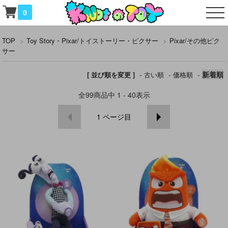
0
TOP
>
Toy Story・Pixar/トイストーリー・ピクサー
>
Pixar/その他ピク
サー
-
-
-
新着順
[ 並び順を変更 ]
古い順
価格順
全
99
商品中
1 - 40
表示
1
ページ目