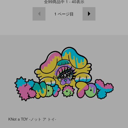
全
99
商品中
1 - 40
表示
1
ページ目
KNot a TOY -ノット ア トイ-