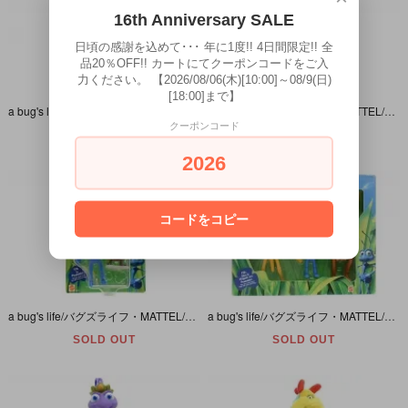
16th Anniversary SALE
日頃の感謝を込めて･･･ 年に1度!! 4日間限定!! 全
品20％OFF!! カートにてクーポンコードをご入
力ください。 【2026/08/06(木)[10:00]～08/9(日)
[18:00]まで】
a bug's life/バグズライフ・MATTEL/マテル・Bendable Figure/ベンダブルフィギュア 「Dim/ディム」 パッケージダメージ有
a bug's life/バグズライフ・MATTEL/マテル・PVC＆ベンダブルフィギュア 「Princess Atta＆Princess Dot/アッタ姫＆ドット姫」 パッケージダメージ有
クーポンコード
SOLD OUT
SOLD OUT
2026
コードをコピー
a bug's life/バグズライフ・MATTEL/マテル・PVC＆ベンダブルフィギュア 「Flik＆Francis/フリック＆フランシス」 パッケージダメージ有
a bug's life/バグズライフ・MATTEL/マテル・PVC＆ベンダブルフィギュア「Brave Bugs/ブレーブバグズ・フリック・スリム・ホッパー・ドット姫4体セット」 パッケージダメージ有
SOLD OUT
SOLD OUT