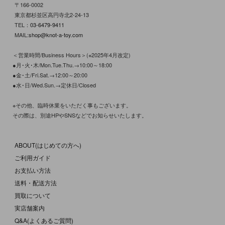
〒166-0002
東京都杉並区高円寺北2-24-13
TEL：
03-6479-9411
MAIL:
shop@knot-a-toy.com
＜営業時間/Business Hours＞(※2025年4月改定)
●月･火･木/Mon.Tue.Thu.→10:00～18:00
●金･土/Fri.Sat.→12:00～20:00
●水･日/Wed.Sun.→定休日/Closed
※その他、臨時休業をいただく事もございます。
その際は、別途HPやSNSなどでお知らせいたします。
ABOUT(はじめての方へ)
ご利用ガイド
お支払い方法
送料・配送方法
買取について
実店舗案内
Q&A(よくあるご質問)