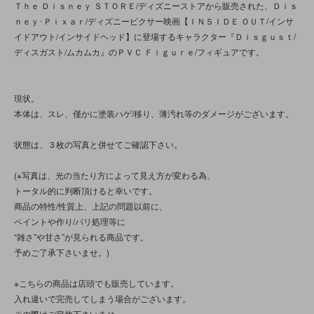
Ｔｈｅ Ｄｉｓｎｅｙ ＳＴＯＲＥ/ディズニーストアから販売された、Ｄｉｓ
ｎｅｙ･Ｐｉｘａｒ/ディズニーピクサー映画【ＩＮＳＩＤＥ ＯＵＴ/インサ
イドアウト/インサイドヘッド】に登場するキャラクター『Ｄｉｓｇｕｓｔ/
ディスガスト/ムカムカ』のＰＶＣ Ｆｉｇｕｒｅ/フィギュアです。
現状。
本体は、スレ、僅かに塗装ハゲ/移り、薄汚れ等のダメージがございます。
状態は、３枚の写真と併せてご確認下さい。
(※写真は、光の当たり方によって見え方が変わる為、
トータル的に判断頂けると幸いです。
商品の特性/性質上、上記の問題以前に、
ペイントや作り/バリ処理等に
“雑さ”や甘さ”が見られる商品です。
予めご了承下さいませ。)
※こちらの商品は店頭でも販売しています。
入れ違いで完売してしまう場合がございます。
その際はご容赦下さいませ。