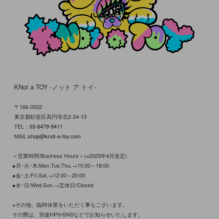
KNot a TOY -ノット ア トイ-
〒166-0002
東京都杉並区高円寺北2-24-13
TEL：
03-6479-9411
MAIL:
shop@knot-a-toy.com
＜営業時間/Business Hours＞(※2025年4月改定)
●月･火･木/Mon.Tue.Thu.→10:00～18:00
●金･土/Fri.Sat.→12:00～20:00
●水･日/Wed.Sun.→定休日/Closed
※その他、臨時休業をいただく事もございます。
その際は、別途HPやSNSなどでお知らせいたします。