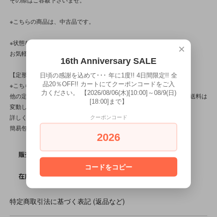
※こちらの商品は、中古品です。
※状態など分かり辛い点、気になる点、不明点がございましたら、
×
お気軽にお問い合わせ下さい。
16th Anniversary SALE
【定形外対応商品】
日頃の感謝を込めて･･･ 年に1度!! 4日間限定!! 全
品20％OFF!! カートにてクーポンコードをご入
※こちらの商品は【サイズ規格外・(6)～50gまで】です。
力ください。 【2026/08/06(木)[10:00]～08/9(日)
他の定形外対応商品と複数購入される場合は、サイズや重量によって送料は
[18:00]まで】
変動します。送料は【最終注文確認書】で確定します。
詳しくは
こちら
をご覧ください。
クーポンコード
簡易包装です。
2026
SOLD OUT
販売価格
コードをコピー
0
在庫数
特定商取引法に基づく表記 (返品など)