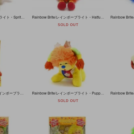
Rainbow Brite/レインボーブライト・Sprites/スパイク・Twink/トゥインク・ぬいぐるみ・80年代
Rainbow Brite/レインボーブライト・Hatful Sprites/ハットフルスプライト・Romeo/ロメオ・ぬいぐるみ・レッド・1984年・足を伸ばした状態で約18cm
SOLD OUT
Rainbow Brite and Twink/レインボーブライトアンドトゥインク・ぬいぐるみ2体セット・箱付き・2003年
Rainbow Brite/レインボーブライト・Puppy Brite/パピーブライト・ぬいぐるみ・1980年代
SOLD OUT