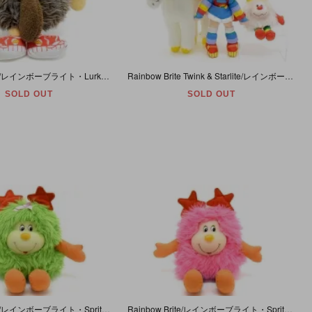
Rainbow Brite/レインボーブライト・Lurky/ラーキー・ぬいぐるみ・(足を伸ばした状態で)高さ約43cm(手から手まで)横幅約54cm・Mattel・1983年
Rainbow Brite Twink & Starlite/レインボーブライト&トゥインク&スターライト3体セット・Doll/ドール/人形/ぬいぐるみ・(レインボーブライト)高さ20cm・2003年
SOLD OUT
SOLD OUT
Rainbow Brite/レインボーブライト・Sprites/スプライト・Flutter/フラッター・ぬいぐるみ・1983年
Rainbow Brite/レインボーブライト・Sprites/スプライト・Dee-Lite/ディーライト・ぬいぐるみ・1983年