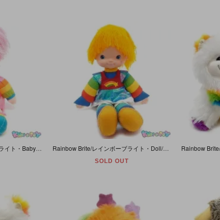
Rainbow Brite/レインボーブライト・Baby Brite/ベイビーブライト・Doll/ドール/人形/ぬいぐるみ・(足を伸ばした状態で)全長40cm・Mattel・1983年
Rainbow Brite/レインボーブライト・Doll/ドール/人形/ぬいぐるみ・(足を伸ばした状態で)全長47cm・Lサイズ・Mattel・1983年
SOLD OUT