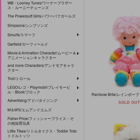
WB・Looney Tunes/ワーナーブラザー
ス・ルーニーテューンズ
The Powerpuff Girls/パワーパフガールズ
Simpsons/シンプソンズ
Smurfs/スマーフ
Garfield/ガーフィールド
Movie＆Animation Character/ムービー＆
アニメーションキャラクター
and more Characters/アンドモアキャラ
クター
Troll/トロール
LEGO/レゴ・Playmobil/プレイモービ
ル・Block/ブロック
Advertising/アドバタイジング
SOLD OUT
M＆M'S/エムアンドエムズ
Fisher-Price/フィッシャープライス・そ
の他知育玩具
Little Tikes/リトルタイクス・Toddle Tots/
トドルトッツ