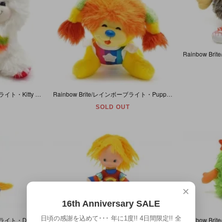
Rainbow Brite/レインボーブライト・Kitty Brite/キティブライト・ラバーフェイスぬいぐるみ・Mattel・1983年
Rainbow Brite/レインボーブライト・Puppy Brite/パピーブライト・ラバーフェイスぬいぐるみ・Mattel・1983年
SOLD OUT
×
16th Anniversary SALE
日頃の感謝を込めて･･･ 年に1度!! 4日間限定!! 全
Rainbow Brite/レインボーブライト・Doll/ドール/人形/ぬいぐるみ・(足を伸ばした状態で)全長47cm・1983年・ダメージ
Rainbow Brite/レインボーブライト・Doll/ドール/人形/ぬいぐるみ・(足を伸ばした状態で)全長28cm・1983年