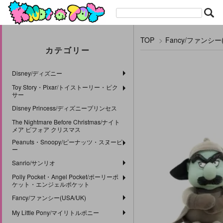
TOP
>
Fancy/ファンシー(
カテゴリー
Disney/ディズニー
Toy Story・Pixar/トイストーリー・ピク
サー
Disney Princess/ディズニープリンセス
The Nightmare Before Christmas/ナイト
メア ビフォア クリスマス
Peanuts・Snoopy/ピーナッツ・スヌーピ
ー
Sanrio/サンリオ
Polly Pocket・Angel Pocket/ポーリーポ
ケット・エンジェルポケット
Fancy/ファンシー(USA/UK)
My Little Pony/マイリトルポニー