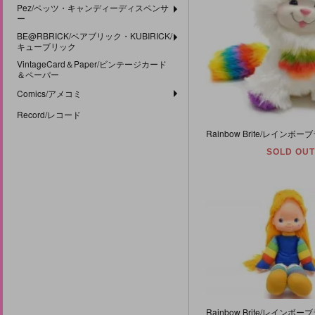
Pez/ペッツ・キャンディーディスペンサ
ー
BE@RBRICK/ベアブリック・KUBIRICK/
キューブリック
VintageCard＆Paper/ビンテージカード
＆ペーパー
Comics/アメコミ
Record/レコード
SOLD OUT