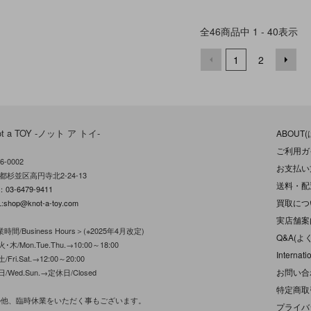
全
46
商品中
1 - 40
表示
1
2
ot a TOY -ノット ア トイ-
ABOUT
ご利用ガ
6-0002
お支払い
都杉並区高円寺北2-24-13
送料・配
L：
03-6479-9411
買取につ
:
shop@knot-a-toy.com
実店舗案
時間/Business Hours＞(※2025年4月改定)
Q&A(よ
･木/Mon.Tue.Thu.→10:00～18:00
Internati
/Fri.Sat.→12:00～20:00
お問い合
日/Wed.Sun.→定休日/Closed
特定商取
の他、臨時休業をいただく事もございます。
プライバ