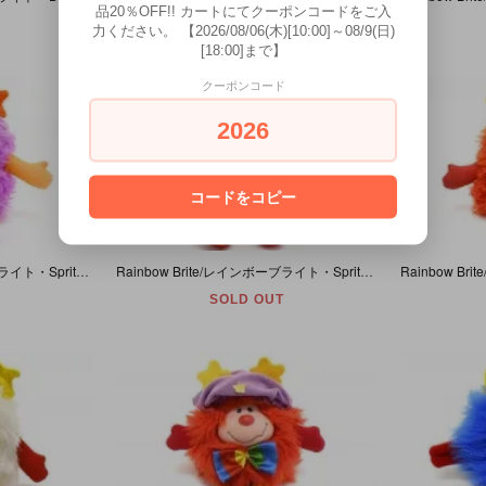
品20％OFF!! カートにてクーポンコードをご入
SOLD OUT
力ください。 【2026/08/06(木)[10:00]～08/9(日)
[18:00]まで】
クーポンコード
2026
コードをコピー
Rainbow Brite/レインボーブライト・Sprites/スプライト・Glee/グリー・ぬいぐるみ・1983年
Rainbow Brite/レインボーブライト・Sprites/スプライト・Champ/チャンプ・ぬいぐるみ・1983年・ダメージ
SOLD OUT