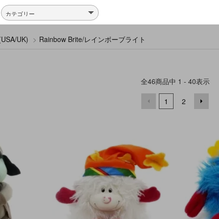
USA/UK)
>
Rainbow Brite/レインボーブライト
全
46
商品中
1 - 40
表示
1
2