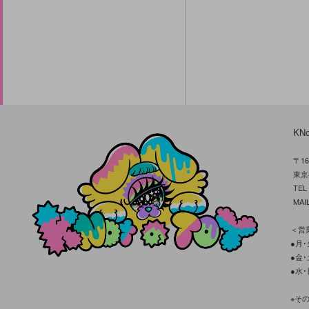
KN
〒16
東京
TE
MAIL
＜営業
●月･火
●金･土
●水･
※そ