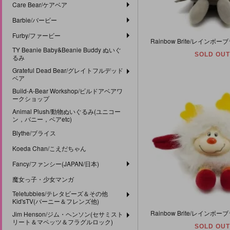
Care Bear/ケアベア
Barbie/バービー
Furby/ファービー
TY Beanie Baby&Beanie Buddy ぬいぐ
SOLD OUT
るみ
Grateful Dead Bear/グレイトフルデッド
ベア
Build-A-Bear Workshop/ビルドアベアワ
ークショップ
Animal Plush/動物ぬいぐるみ(ユニコー
ン，バニー，ベアetc)
Blythe/ブライス
Koeda Chan/こえだちゃん
Fancy/ファンシー(JAPAN/日本)
魔女っ子・少女マンガ
Teletubbies/テレタビーズ＆その他
Kid'sTV(バーニー＆フレンズ他)
Jim Henson/ジム・ヘンソン(セサミスト
リート＆マペッツ＆フラグルロック)
SOLD OUT