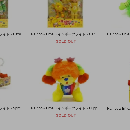
Rainbow Brite/レインボーブライト・Patty O'Green and Lucky/パティオーグリーンアンドラッキー・2003年・[DVD欠品]
Rainbow Brite/レインボーブライト・Canary Yellow and Spark/カナリーイエローアンドスパーク・2003年
SOLD OUT
Rainbow Brite/レインボーブライト・Sprites/スプライト・Twink/トゥインク・ぬいぐるみキーホルダー・ホワイト・2003年・約14cm
Rainbow Brite/レインボーブライト・Puppy Brite/パピーブライト・ぬいぐるみ・約21cm×25cm
SOLD OUT