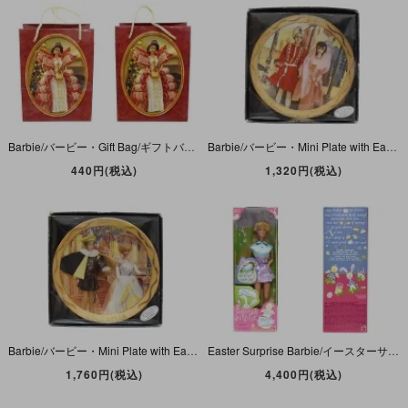
Barbie/バービー・Gift Bag/ギフトバッグ・紙袋(小)・Holiday/ホリデー・Christmas/クリスマス・約(15cm×11.5cm×11.2cm)・レッド・1997年
Barbie/バービー・Mini Plate with Easel/ミニプレートウィズイーゼル・A Thousand and One Nights・1995年
440円(税込)
1,320円(税込)
Barbie/バービー・Mini Plate with Easel/ミニプレートウィズイーゼル・CINDERELLA・1995年
Easter Surprise Barbie/イースターサプライズバービー・1998年
1,760円(税込)
4,400円(税込)