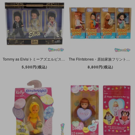
Tommy as Elvis/トミーアズエルビス・エルビスプレスリー・Kelly Club/ケリークラブ・2003年・MATTEL
The Flintstones・原始家族フリントストーン・ドール4体セット・Wilma・Fred・Barney・Betty・Kelly Club/ケリークラブ・2003年・MATTEL
5,500円(税込)
8,800円(税込)