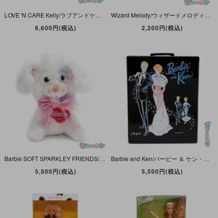
LOVE 'N CARE Kelly/ラブアンドケアケリー・Chickenpox・Kelly Club/ケリークラブ・2000年・MATTEL
Wizard Melody/ウィザードメロディ・魔法使い・Kelly Club/ケリークラブ・1999年・MATTEL
6,600円(税込)
2,200円(税込)
Barbie SOFT SPARKLEY FRIENDS/バービーソフトスパークリーフレンズ・Precious Pup/プレシャスパプ・Plush/ぬいぐるみ・イヌ・高さ約25cm・1986年
Barbie and Ken/バービー ＆ ケン・Doll Storage Carry Case・ドールストレージキャリーケース・Trunk/トランク・by Ponytail・1963年・MATTEL
5,500円(税込)
5,500円(税込)