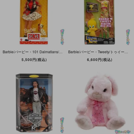
Barbie/バービー・101 Dalmatians/ダルメシアンズ/101匹わんちゃん・1997年・MATTEL
Barbie/バービー・Tweety/トゥイーティー・Looney Tunes/ルーニーテューンズ・Back in Action・Piolin Piu-Piu・2003年・MATTEL
5,500円(税込)
6,600円(税込)