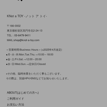
KNot a TOY -ノット ア トイ-
〒166-0002
東京都杉並区高円寺北2-24-13
TEL：
03-6479-9411
MAIL:
shop@knot-a-toy.com
＜営業時間/Business Hours＞(※2025年4月改定)
●月･火･木/Mon.Tue.Thu.→10:00～18:00
●金･土/Fri.Sat.→12:00～20:00
●水･日/Wed.Sun.→定休日/Closed
※その他、臨時休業をいただく事もございます。
その際は、別途HPやSNSなどでお知らせいたします。
ABOUT(はじめての方へ)
ご利用ガイド
お支払い方法