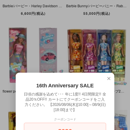
Barbie/バービー・Harley Davidson Ken/ハーレーダビッドソンケン・Collector Edition・1998年・MATTEL
Barbie Bunny/バービーバニー・Rabbit/ウサギ・特大ぬいぐるみ・高さ約55cm・1995年・MATTEL
6,600円(税込)
55,000円(税込)
×
16th Anniversary SALE
flower power Barbie/フラワーパワーバービー・2000年
HIP 2 BE SQUARE Barbie/ヒップ2ビースクエアバービー・全4種セット・2000年
日頃の感謝を込めて･･･ 年に1度!! 4日間限定!! 全
3,300円(税込)
9,900円(税込)
品20％OFF!! カートにてクーポンコードをご入
力ください。 【2026/08/06(木)[10:00]～08/9(日)
[18:00]まで】
クーポンコード