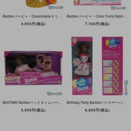
Barbie/バービー・Dreamtopia/ドリームトピア・Unicorn Styling Head/ユニコーンスタイリングヘッド・2013年・MATTEL/Just Play
Barbie/バービー・Color Curls Styling Head/カラーカールスタイリングヘッド・2001年・MATTEL
4,950円(税込)
7,700円(税込)
BEDTIME Barbie/ベッドタイムバービー・Soft Body・ぬいぐるみ・African American/アフリカンアメリカン(黒人)・1993年・MATTEL 【パッケージダメージ】
Birthday Party Barbie/バースデーパーティーバービー・African American/アフリカンアメリカン(黒人)・1997年・MATTEL・バースデーバービー
5,500円(税込)
6,600円(税込)