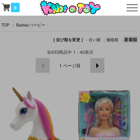
0
TOP
>
Barbie/バービー
-
-
-
新着順
[ 並び順を変更 ]
古い順
価格順
全
633
商品中
1 - 40
表示
1
ページ目