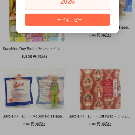
2026
コードをコピー
Barbie/バービー・McDonald’s Happy Meal・マクドナルド ミールトイ・Pet Lovin’ Barbie/ペットラビンバービー・1999年・パッケージ入り
660円(税込)
Sunshine Day Barbie/サンシャインデイバービー・全3種セット・2001年
8,800円(税込)
Barbie/バービー・McDonald’s Happy Meal・マクドナルド ミールトイ・Teen Skipper/ティーンスキッパー・1998年・パッケージ入り
Barbie/バービー・Gift Wrap・ラッピングペーパー/包装紙・Holiday/ホリデー・Christmas/クリスマス・50.8cm×76.2cm/2シート入り・レッド・1997年
660円(税込)
880円(税込)