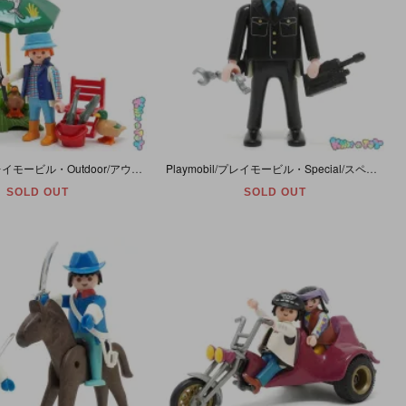
Playmobil/プレイモービル・Outdoor/アウトドア 「Angler/アングラー・Fisherman/フィッシャーマン・釣り人」 #3864
Playmobil/プレイモービル・Special/スペシャル・Police/ポリス 「Police Officer/ポリスオフィサー・警察官」 #4580
SOLD OUT
SOLD OUT