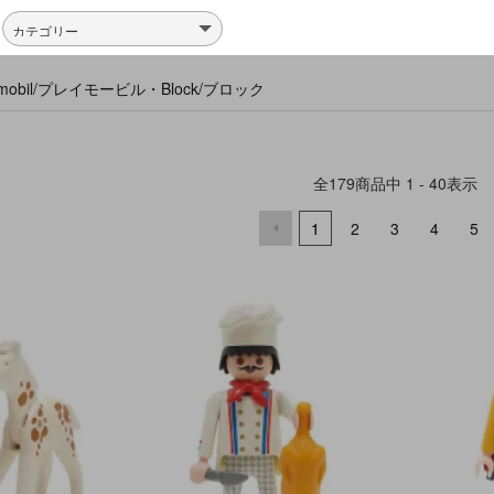
ymobil/プレイモービル・Block/ブロック
全
179
商品中
1 - 40
表示
1
2
3
4
5