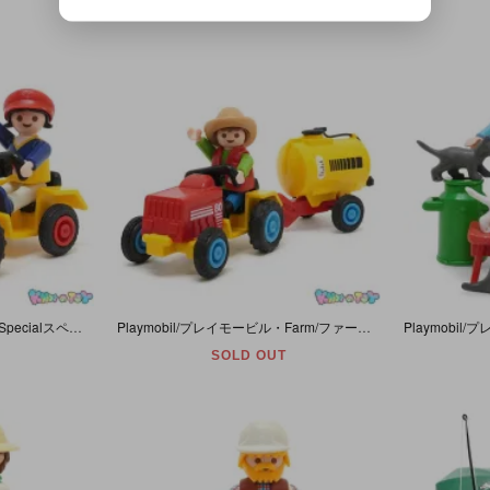
Playmobil/プレイモービル・Specialスペシャル・City Lifeシティーライフ「Child With Tipping Tractor/チャイルドウィズティッピングトラクター」#4600
Playmobil/プレイモービル・Farm/ファーム 「Child Tractor/チャイルドトラクター・子供とトラクター・Tank/タンク」 #3066
SOLD OUT