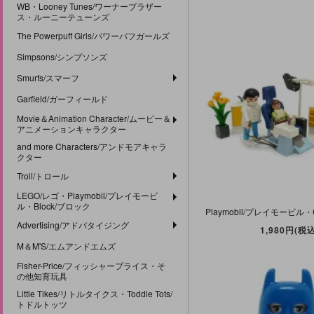
WB・Looney Tunes/ワーナーブラザー
ス・ルーニーテューンズ
The Powerpuff Girls/パワーパフガールズ
Simpsons/シンプソンズ
Smurfs/スマーフ
Garfield/ガーフィールド
Movie＆Animation Character/ムービー＆
アニメーションキャラクター
and more Characters/アンドモアキャラ
クター
Troll/トロール
LEGO/レゴ・Playmobil/プレイモービ
ル・Block/ブロック
Advertising/アドバタイジング
1,980円(税込
M＆M'S/エムアンドエムズ
Fisher-Price/フィッシャープライス・そ
の他知育玩具
Little Tikes/リトルタイクス・Toddle Tots/
トドルトッツ