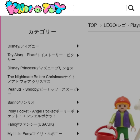
TOP
>
LEGO/レゴ・Pla
カテゴリー
Disney/ディズニー
Toy Story・Pixar/トイストーリー・ピク
サー
Disney Princess/ディズニープリンセス
The Nightmare Before Christmas/ナイト
メア ビフォア クリスマス
Peanuts・Snoopy/ピーナッツ・スヌーピ
ー
Sanrio/サンリオ
Polly Pocket・Angel Pocket/ポーリーポ
ケット・エンジェルポケット
Fancy/ファンシー(USA/UK)
My Little Pony/マイリトルポニー