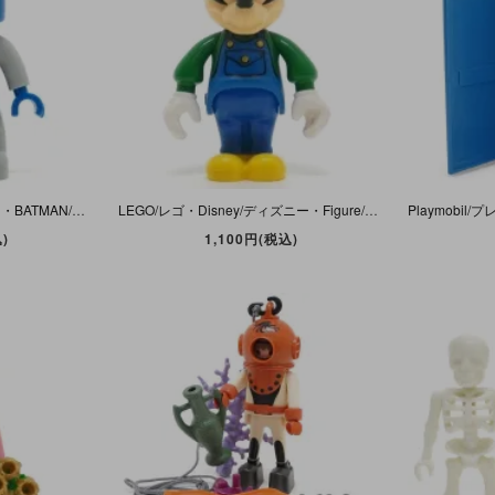
LEGO/レゴ・Duplo/デュプロ・BATMAN/バットマン・Figure/フィギュア/フィグ 「BATMAN/バットマン・Blue/ブルー/青・＃47394」 マント欠品
LEGO/レゴ・Disney/ディズニー・Figure/フィギュア 「Mickey Mouse/ミッキーマウス・作業着/作業服(キャップ/帽子・シャツ・オーバーオール)・＃33254」
)
1,100円(税込)