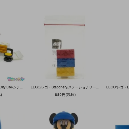
Playmobil/プレイモービル・City Life/シティライフ 「Dentist's Office/デンタルオフィス/歯科医院/歯医者」 欠品＆パーツ折れ＆ダメージ有・#3927
LEGO/レゴ・Stationery/ステーショナリー・Brick(Block) Eraser Set(Blue・Yellow・Red)/ブリックイレーザーセット/ブロック型消しゴム3個セット・未使用
)
880円(税込)