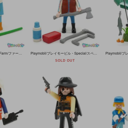
Playmobil/プレイモービル・Farm/ファーム 「Gardener/ガーデナー/庭師・Lawn mower/ローンモーア/芝刈り機」 #3752
Playmobil/プレイモービル・Special/スペシャル・Country/カントリー 「Lumberjack/ランバージャック/木こり」 #4515
SOLD OUT