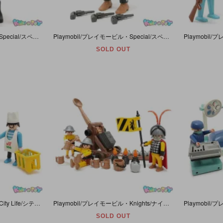
Playmobil/プレイモービル・Special/スペシャル・Rescue/レスキュー 「Fireman/ファイヤーマン・Fire Fighter/ファイヤーファイター/消防士」 #4578
Playmobil/プレイモービル・Special/スペシャル・Western/ウエスタン 「Bandito/バンディット/無法者/片目のガンマン」 #4576
SOLD OUT
Playmobil/プレイモービル・City Life/シティーライフ 「Hot Dog Stand/ホットドックスタンド」 #3848
Playmobil/プレイモービル・Knights/ナイト 「Lion Knights with Catapult/ライオンナイツ・ウィズ・カタパルト/中世・投石機部隊」 兜羽飾り1つ欠品・#3653
SOLD OUT