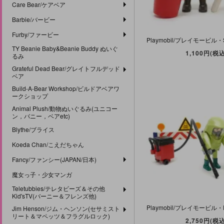
Care Bear/ケアベア
Barbie/バービー
Furby/ファービー
TY Beanie Baby&Beanie Buddy ぬいぐ
1,100円(税込
るみ
Grateful Dead Bear/グレイトフルデッド
ベア
Build-A-Bear Workshop/ビルドアベアワ
ークショップ
Animal Plush/動物ぬいぐるみ(ユニコー
ン，バニー，ベアetc)
Blythe/ブライス
Koeda Chan/こえだちゃん
Fancy/ファンシー(JAPAN/日本)
魔女っ子・少女マンガ
Teletubbies/テレタビーズ＆その他
Kid'sTV(バーニー＆フレンズ他)
Jim Henson/ジム・ヘンソン(セサミスト
リート＆マペッツ＆フラグルロック)
2,750円(税込