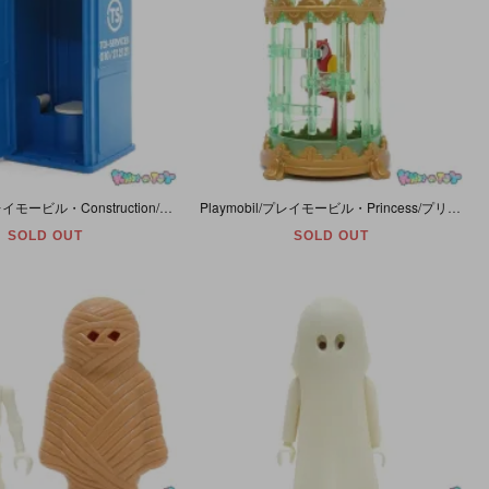
Playmobil/プレイモービル・Construction/コンストラクション 「Mobile Toilet/モービルトイレット/仮設トイレ」 フィグ欠品トイレのみ・#9844
Playmobil/プレイモービル・Princess/プリンセス 「Royal Children with Parrot Cage/オウム＆ゲージのみ、他欠品(子供×2、マット)」 #3032
SOLD OUT
SOLD OUT