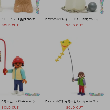
Playmobil/プレイモービル・Egyptians/エジプシャンズ 「Skeleton Mummy/スケルトン・マミー/骸骨・ミイラ/木乃伊」 #7269
Playmobil/プレイモービル・Knights/ナイツ/ナイト 「Glow-In-The-Dark Ghost/グローインザダーク・ゴースト・蓄光・オバケ」 #3317
SOLD OUT
SOLD OUT
Playmobil/プレイモービル・Christmas/クリスマス・Adventskalender/アドベントカレンダー・14&15日 「Girl/女の子・Lanterne/手持ちランタン」#3993
Playmobil/プレイモービル・Specialスペシャル・City Lifeシティーライフ 「Kite Flyer/カイトフライヤー」 犬(ダックスフンド)欠品・#4543
SOLD OUT
SOLD OUT