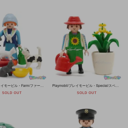
Playmobil/プレイモービル・Farm/ファーム 「Milkmaid&Cats/ミルクメイド＆キャッツ/乳搾りをする女性と猫たち」 座り白子猫1匹欠品・#3007
Playmobil/プレイモービル・Special/スペシャル・City Life/シティーライフ 「Gardener/ガーデナー/庭師・Lechuza/レチューザ/プランター・園芸」 #4613
SOLD OUT
SOLD OUT