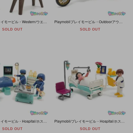
Playmobil/プレイモービル・Western/ウエスタン 「Union officer and soldier/ユニオンオフィサー・アンド・ソルジャー/騎兵隊・士官と兵士と馬」 #3582
Playmobilプレイモービル・Outdoorアウトドア「Three-Wheeled Roadster and 2 Ridersスリーウィールドロードスター＆2ライダーズ・バイク/トライク」3832
SOLD OUT
SOLD OUT
Playmobil/プレイモービル・Hospital/ホスピタル 「Operating Room/オペレーティングルーム/手術室」 欠品多数＆シールダメージ有・#3981
Playmobil/プレイモービル・Hospital/ホスピタル 「Hospital Room/ホスピタルルーム/病室」 引き出し・スリッパ欠品・シールダメージ有・#3980
SOLD OUT
SOLD OUT