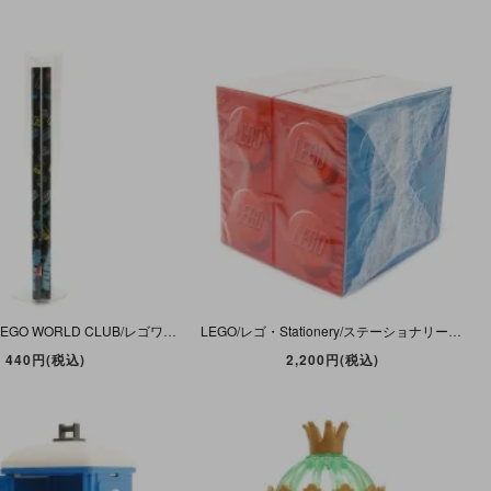
LEGO/レゴ・LEGO WORLD CLUB/レゴワールドクラブ・Stationery/ステーショナリー・Pencil/ペンシル/鉛筆2本セット・Black/ブラック/黒・17.6cm・未開封
LEGO/レゴ・Stationery/ステーショナリー・Memo Pad・Block/メモパッド・ブロック・4色・9.8×9.8cm・未開封
440円(税込)
2,200円(税込)