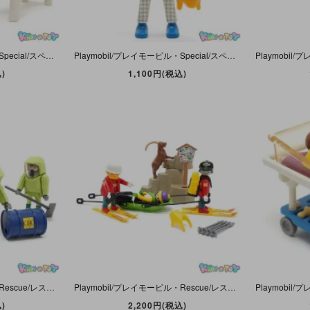
Playmobil/プレイモービル・Special/スペシャル・Riding Stables/ライディングステーブルス 「Child&Foal/チャイルド＆フォール/子供と仔馬」 #4571
Playmobil/プレイモービル・Special/スペシャル・Victorian/ヴィクトリアン 「Chef/シェフ/料理人」 鍋×2欠品・#4593
)
1,100円(税込)
Playmobil/プレイモービル・Rescue/レスキュー 「Hazmat Crew/ハズマットクルー/危険物処理班」 #3180
Playmobil/プレイモービル・Rescue/レスキュー 「Ski Patrol/スキーパトロール/山岳救助隊」 救助犬などの欠品＆ヤギの耳折れやヤケなどのダメージ有・#3843
)
2,200円(税込)