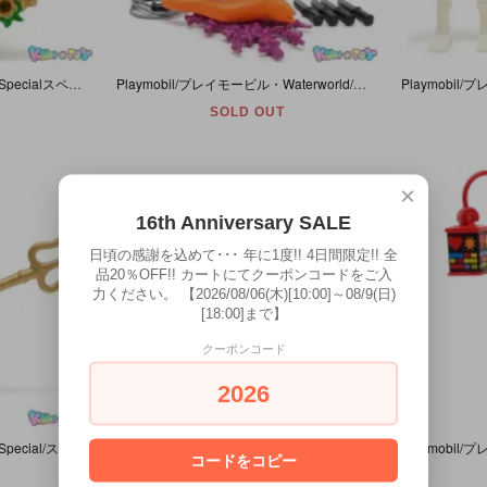
Playmobil/プレイモービル・Specialスペシャル・Magic/マジック 「Flower Maiden/フラワーメイデン/花の乙女」 ヤケ有・#4570
Playmobil/プレイモービル・Waterworld/ウォーターワールド 「Hard Hat Diver/ハードハットダイバー/潜水士」 #3949
SOLD OUT
×
16th Anniversary SALE
日頃の感謝を込めて･･･ 年に1度!! 4日間限定!! 全
品20％OFF!! カートにてクーポンコードをご入
力ください。 【2026/08/06(木)[10:00]～08/9(日)
[18:00]まで】
クーポンコード
2026
Playmobil/プレイモービル・Special/スペシャル・Halloween/ハロウィン 「Devil/デビル/悪魔・Little Devil/リトルデビル」 #4561
Playmobil/プレイモービル・Freetime/フリータイム 「BMX Bikes/ビーエムエックス・バイクス・Boy&Girl/ボーイ＆ガール・自転車」 ヤケ有・#3300
コードをコピー
SOLD OUT