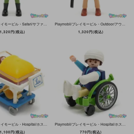
Playmobil/プレイモービル・Safari/サファリ 「Game Keeper/ゲームキーパー・Ranger/レンジャー/自然保護官」 #4559
Playmobil/プレイモービル・Outdoor/アウトドア 「Game Warden/ゲームワーデン/レンジャー/狩猟監視員」 Dog/ドッグ/犬欠品・#3828
1,320円(税込)
1,320円(税込)
Playmobil/プレイモービル・Hospital/ホスピタル 「Pediatric Nurse/ペディアトリクスナース/小児科看護師・ベビー＆ベッド」 ナース＆スプーン欠品・ダメージ有・#3979
Playmobil/プレイモービル・Hospital/ホスピタル 「Patient/Wheelchair・ペイシェント/ウィールチェア・患者/車椅子」 欠品多数有・#3928
1,100円(税込)
770円(税込)