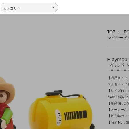
TOP
>
LE
レイモービ
Playmo
イルドト
【商品名：PLA
ラクター・子供
【サイズ(約)：
7.4cm･縦4.9
【生産国：記
【メーカー/コピー
【販売年代：1
【Item No：3