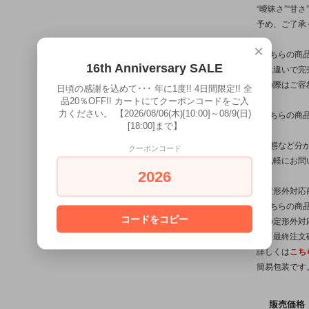
“曖昧さ”“甘
予め、ご了承
×
※こちらの商
16th Anniversary SALE
入れ違いで完
その際はご容
日頃の感謝を込めて･･･ 年に1度!! 4日間限定!! 全
品20％OFF!! カートにてクーポンコードをご入
力ください。 【2026/08/06(木)[10:00]～08/9(日)
※こちらの商
[18:00]まで】
※状態など分
クーポンコード
お気軽にお問
2026
【定形外対応
※こちらの商品
コードをコピー
他の定形外対
は【最終注文
詳しくは
こち
簡易包装です
販売価格