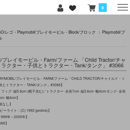
0
GO/レゴ・Playmobil/プレイモービル・Block/ブロック
>
Playmobil/プ
ル
bil/プレイモービル・Farm/ファーム 「Child Tractor/チャ
ラクター・子供とトラクター・Tank/タンク」 #3066
YMOBIL/プレイモービル・FARM/ファーム「CHILD TRACTOR/チャイルド・ト
とトラクター・TANK/タンク」#3066】
フィグ･縦5.6cm (帽子含む) / トラクター･全長7cm･縦3.6cm･幅4cm/タンク･全長
5cm･幅4cm】
載なし】
ライト：(C) 1992 geobra)】
999年～2005年】
066】