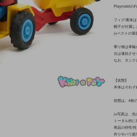
Playmobilの
フィグ/素体
帽子が付属し
(※ベストの着
乗り物は車輪
台は連結させ
なお、タンク
【状態】
本体はそれぞ
状態は、4枚
(※写真は、
トータル的に
商品の特性/
作りやバリ処