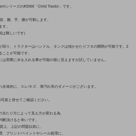
Farmシリーズの#3066「Child Tractor」です。
は首、腕、手、腰が可動します。
ます。
脱は難しいです)
が回り、トラクターはハンドル、タンクは傾かせたりフタの開閉が可能です。2
ることが可能です。
には実際に水を入れる事が可能の様に見えますが試していません。
れ全体的に、スレ/キズ、薄汚れ等のダメージがございます。
の写真と併せてご確認ください。
光の当たり方によって見え方が変わる為、
判断頂けると幸いです。
性質上、上記の問題以前に、
理、プリント/ペイントやシール処理に、