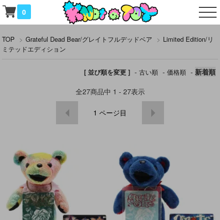
0
TOP
>
Grateful Dead Bear/グレイトフルデッドベア
>
Limited Edition/リ
ミテッドエディション
-
-
-
新着順
[ 並び順を変更 ]
古い順
価格順
全
27
商品中
1 - 27
表示
1
ページ目