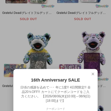
Grateful Dead/グレイトフルデッド・Bean Bear/ビーンベア(デッドベア・ダンシングベア)・ぬいぐるみ・リミテッドエディション 「Vegas/ベガス・1994年6月25日」
Grateful Dead/グレイトフルデッド・Bean Bear/ビーンベア(デッドベア・ダンシングベア)ぬいぐるみ・リミテッドエディション「Grate One/グレートワン・1980年10月7日」
SOLD OUT
SOLD OUT
×
16th Anniversary SALE
Grateful Dead/グレイトフルデッド・Bean Bear/ビーンベア(デッドベア・ダンシングベア)ぬいぐるみ・リミテッドエディション「Cold Rain/コールドレイン1988年6月28日」
Grateful Dead/グレイトフルデッド・Bean Bear/ビーンベア(デッドベア・ダンシングベア)ぬいぐるみ・リミテッドエディション「Mardi Gras/マルディグラ1988年2月16日」
日頃の感謝を込めて･･･ 年に1度!! 4日間限定!! 全
品20％OFF!! カートにてクーポンコードをご入
SOLD OUT
SOLD OUT
力ください。 【2026/08/06(木)[10:00]～08/9(日)
[18:00]まで】
クーポンコード