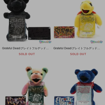
Grateful Dead/グレイトフルデッド・Bean Bear/ビーンベア(デッド・ダンシング)ぬいぐるみ・リミテッドエディション「Black Peter/ブラックピーター・1991年3月25日」
Grateful Dead/グレイトフルデッド・タートル/カメ(ビーン/デッド/ダンシング・ベア)・ぬいぐるみ・リミテッドエディション 「Shoreline/ショーアライン・1989年6月21日」
SOLD OUT
SOLD OUT