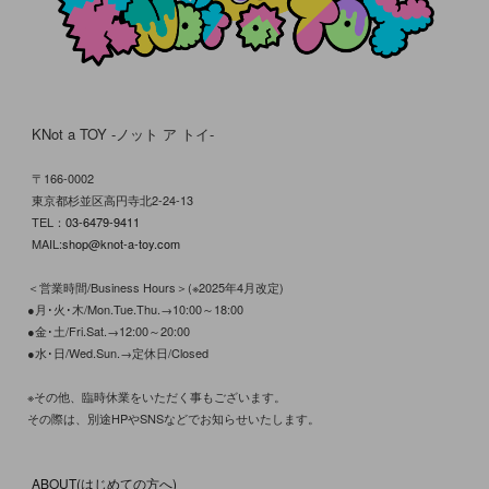
KNot a TOY -ノット ア トイ-
〒166-0002
東京都杉並区高円寺北2-24-13
TEL：
03-6479-9411
MAIL:
shop@knot-a-toy.com
＜営業時間/Business Hours＞(※2025年4月改定)
●月･火･木/Mon.Tue.Thu.→10:00～18:00
●金･土/Fri.Sat.→12:00～20:00
●水･日/Wed.Sun.→定休日/Closed
※その他、臨時休業をいただく事もございます。
その際は、別途HPやSNSなどでお知らせいたします。
ABOUT(はじめての方へ)