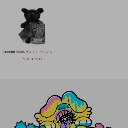
Grateful Dead/グレイトフルデッド・Bean Bear/ビーンベア(デッドベア・ダンシングベア)・ぬいぐるみ・リミテッドエディション 「Black Peter/ブラックピーター」
SOLD OUT