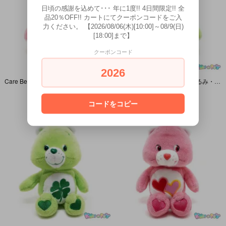
日頃の感謝を込めて･･･ 年に1度!! 4日間限定!! 全
品20％OFF!! カートにてクーポンコードをご入
力ください。 【2026/08/06(木)[10:00]～08/9(日)
[18:00]まで】
クーポンコード
2026
Care Bears/ケアベア・ぬいぐるみ・Love-a-lot Bear/ラブアロットベア・20th・20周年記念・8inch/座った状態で16cm・2002年 【ヘアダメージ】
Care Bears/ケアベア・ぬいぐるみ・Good Luck Bear/グッドラックベア・20th・20周年記念・8inch/座った状態で16cm・2002年 【ヘアダメージ】
SOLD OUT
SOLD OUT
コードをコピー