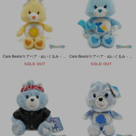
Care Bears/ケアベア・ぬいぐるみ・Funshine Bear/ファンシャインベア・Easter Bunny/イースターバニー・8inch/座った状態で16cm・2003年
Care Bears/ケアベア・ぬいぐるみ・Baby Tugs Bear/ベイビータグズベア・座った状態14.5cm・2003年
SOLD OUT
SOLD OUT