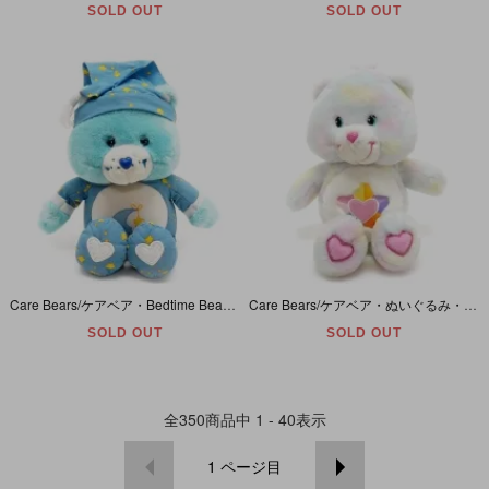
SOLD OUT
SOLD OUT
Care Bears/ケアベア・Bedtime Bear/ベッドタイムベア・Talking&Light Up&Lullaby/喋る＆光るぬいぐるみ・13inch/座った状態で25cm・2002年
Care Bears/ケアベア・ぬいぐるみ・Talking True Heart Bear/トーキングトゥルーハートベア・13inch/座った状態で25cm・2004年
SOLD OUT
SOLD OUT
全
350
商品中
1 - 40
表示
1
ページ目