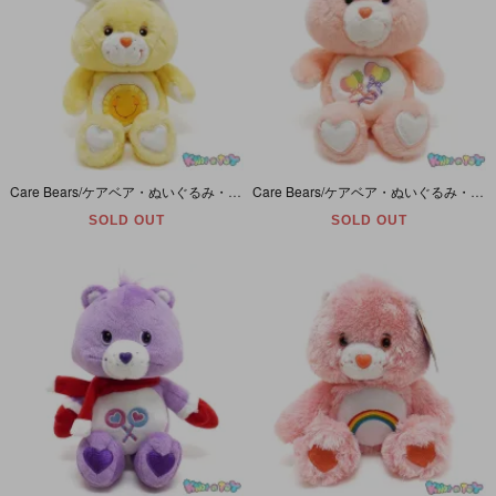
Care Bears/ケアベア・ぬいぐるみ・Funshine Bear/ファンシャインベア・Easter Bunny/イースターバニー・20th・20周年記念・(耳除く)座った状態で30cm
Care Bears/ケアベア・ぬいぐるみ・Daydream Bear/デイドリームベア・20th・20周年記念・13inch/座った状態25cm
SOLD OUT
SOLD OUT