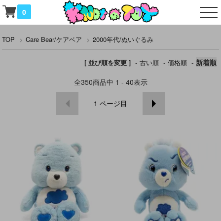
0
TOP
>
Care Bear/ケアベア
>
2000年代/ぬいぐるみ
-
-
-
新着順
[ 並び順を変更 ]
古い順
価格順
全
350
商品中
1 - 40
表示
1
ページ目