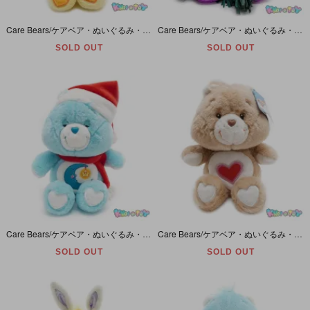
Care Bears/ケアベア・ぬいぐるみ・Cousins/カズンズ・Playful Heart Monkey/プレイフルハートモンキー・13inch/座った状態で25cm・2004年
Care Bears/ケアベア・ぬいぐるみ・Surprise Bear/サプライズベア・Hawaii/ハワイ/フラダンサー・13inch/座った状態で25cm・2005年
SOLD OUT
SOLD OUT
Care Bears/ケアベア・ぬいぐるみ・Bedtime Bear/ベッドタイムベア・Christmas/クリスマス/サンタ・20th・20周年記念・13inch/座った状態で25cm
Care Bears/ケアベア・ぬいぐるみ・Tenderheart Bear/テンダーハートベア・20th・20周年記念・13inch/座った状態で25cm・2002年
SOLD OUT
SOLD OUT