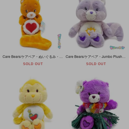
Care Bears/ケアベア・ぬいぐるみ・Tenderheart Bear/テンダーハートベア・Holiday Stocking・Christmas・クリスマス靴下・全長約50cm・2004年
Care Bears/ケアベア・Jumbo Plush/ジャンボぬいぐるみ・Cousins/カズンズ・Bright Heart Raccoon/ブライトハートラクーン・アライグマ・座った状態で40cm
SOLD OUT
SOLD OUT