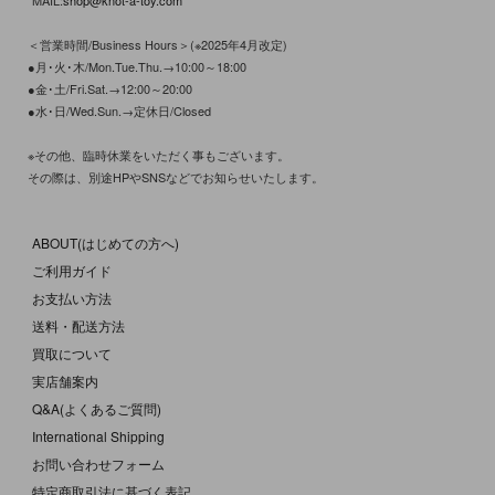
MAIL:
shop@knot-a-toy.com
＜営業時間/Business Hours＞(※2025年4月改定)
●月･火･木/Mon.Tue.Thu.→10:00～18:00
●金･土/Fri.Sat.→12:00～20:00
●水･日/Wed.Sun.→定休日/Closed
※その他、臨時休業をいただく事もございます。
その際は、別途HPやSNSなどでお知らせいたします。
ABOUT(はじめての方へ)
ご利用ガイド
お支払い方法
送料・配送方法
買取について
実店舗案内
Q&A(よくあるご質問)
International Shipping
お問い合わせフォーム
特定商取引法に基づく表記