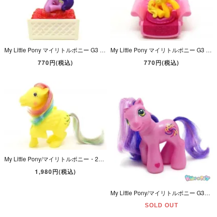
My Little Pony マイリトルポニー G3 McDonalds Happy Meal マクドナルド ミールトイ 2007年 Kimono キモノ パープル 台座付き
My Little Pony マイリトルポニー G3 McDonalds Happy Meal マクドナルド ミールトイ 2007年 Butterscotch バタースコッチ イエロー ソファ付き
770円(税込)
770円(税込)
My Little Pony/マイリトルポニー・2007年・Reproduction/復刻版・Skydancer/スカイダンサー・パステルイエロー・鳥・ペガサス
1,980円(税込)
My Little Pony/マイリトルポニー G3・ Sparkleberry Swirl/スパークルベリースワール・Baby/ベビー・ミニサイズ・ピンク・星・2002年
SOLD OUT