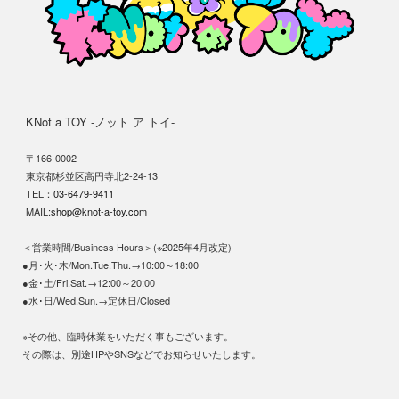
KNot a TOY -ノット ア トイ-
〒166-0002
東京都杉並区高円寺北2-24-13
TEL：
03-6479-9411
MAIL:
shop@knot-a-toy.com
＜営業時間/Business Hours＞(※2025年4月改定)
●月･火･木/Mon.Tue.Thu.→10:00～18:00
●金･土/Fri.Sat.→12:00～20:00
●水･日/Wed.Sun.→定休日/Closed
※その他、臨時休業をいただく事もございます。
その際は、別途HPやSNSなどでお知らせいたします。