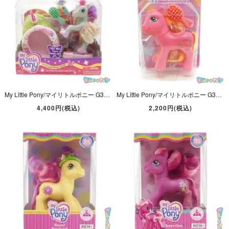
My Little Pony/マイリトルポニー G3・Twirling Fun with Loop-De-La/トワーリングファンウィズループディーラ・バレリーナ・2006年 【開封済み/ダメージ】
My Little Pony/マイリトルポニー G3・Amberlocks/アンバーロックス・ピンク・ヘア＆リボン・2007年 【パッケージ入り】
4,400円(税込)
2,200円(税込)