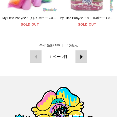
My Little Pony/マイリトルポニー G3・Rarity/ラリティ・Styling Pony/スタイリングポニー・BIGサイズ・ユニコーン・ピンク・ハート・2005年
My Little Pony/マイリトルポニー G3・Love-A-Belle/ラブァベル・Crystal Design Pony・ホワイト・ハート・2006年 【パッケージ入り】
SOLD OUT
SOLD OUT
全
415
商品中
1 - 40
表示
1
ページ目