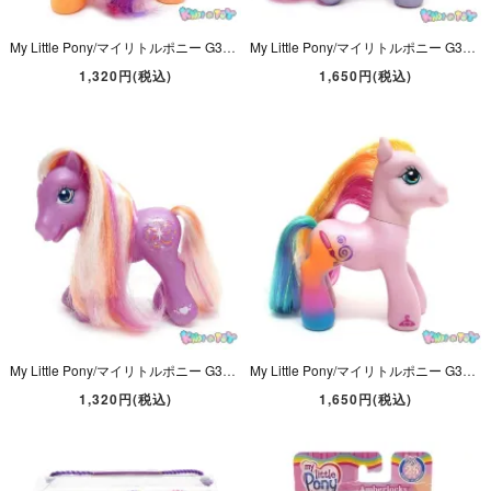
My Little Pony/マイリトルポニー G3・Scootaloo/スクータルー・オレンジ・バタフライ/蝶々・2007年
My Little Pony/マイリトルポニー G3・Petal Blossom/ペタルブロッサム・パープル・フラワー・ロングヘア・2002年
1,320円(税込)
1,650円(税込)
My Little Pony/マイリトルポニー G3・Twinkle Twirl/トウィンクルトワール・パープル・キラキラ・2003年
My Little Pony/マイリトルポニー G3・Toola-Roola/トゥーラールーラー・ピンク・ペン・2007年
1,320円(税込)
1,650円(税込)