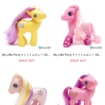
My Little Pony/マイリトルポニー G3・Merriweather/メリーウェザー・イエロー・雨と傘・2002年
My Little Pony/マイリトルポニー G3・Pinkie Pie/ピンキーパイ・Valentine's Day/バレンタイン・ピンク・バルーン・2007年
SOLD OUT
SOLD OUT