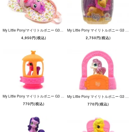
My Little Pony/マイリトルポニー G3・So Soft Newborn Play-N-Carry Skywishes/スカイウィッシェズ・トーキングぬいぐるみ・バッグ付き・2006年
My Little Pony マイリトルポニー G3 Scootaloo ハロウィーン 【パッケージ入り】
4,950円(税込)
2,750円(税込)
My Little Pony マイリトルポニー G3 McDonalds Happy Meal マクドナルド ミールトイ 2007年 Skywishes スカイウィッシィーズ ピンク 台座付き
My Little Pony マイリトルポニー G3 McDonalds Happy Meal マクドナルド ミールトイ 2007年 Desert Rose デザートローズ ホワイト ゲート付き
770円(税込)
770円(税込)