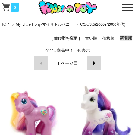
0
TOP
>
My Little Pony/マイリトルポニー
>
G3/G3.5(2000s/2000年代)
-
-
-
新着順
[ 並び順を変更 ]
古い順
価格順
全
415
商品中
1 - 40
表示
1
ページ目