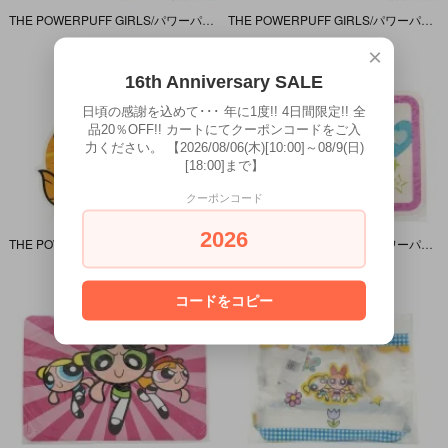
THE POWERPUFF GIRLS/パワーパフガールズ・セガトイズ・Poseable doll/ポーサブルドール・アクションフィギュア 「Buttercup/バターカップ」 ダメージ有
THE POWERPUFF GIRLS/パワーパフガールズ・セガトイズ・Play set/ポーサブルドール＆プレイセット 「Laboratory・Blossom/ラボラトリー・ブロッサム」
SOLD OUT
SOLD OUT
×
16th Anniversary SALE
日頃の感謝を込めて･･･ 年に1度!! 4日間限定!! 全
品20％OFF!! カートにてクーポンコードをご入
力ください。 【2026/08/06(木)[10:00]～08/9(日)
[18:00]まで】
クーポンコード
2026
THE POWERPUFF GIRLS/パワーパフガールズ・マウスパッド・2001年・20×24×0.3cm
THE POWERPUFF GIRLS/パワーパフガールズ・Place mat/プレースマット・ランチョンマット・ビニール製・2001年・28×42cm
SOLD OUT
SOLD OUT
コードをコピー