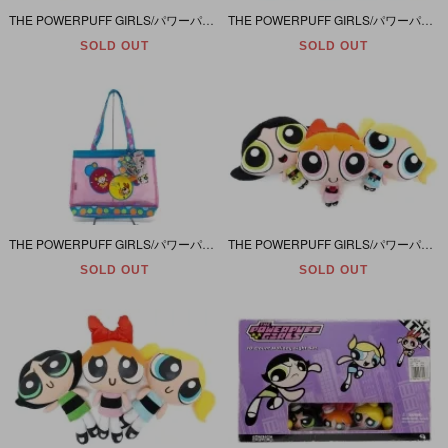
THE POWERPUFF GIRLS/パワーパフガールズ・Place mat/プレースマット・ランチョンマット・ウレタン「POWER Lunch anyone?!」2000年・28.6×41.7cm
THE POWERPUFF GIRLS/パワーパフガールズ・ACCESSORY NETWORK/アクセサリーネットワーク・Summer Bag/サマーバッグ(ビニール/トート)2001年30×38cm
SOLD OUT
SOLD OUT
THE POWERPUFF GIRLS/パワーパフガールズ・ACCESSORY NETWORK/アクセサリーネットワーク・Summer Bag/サマーバッグ(メッシュ/トート)2001年30×38cm
THE POWERPUFF GIRLS/パワーパフガールズ・Jazwares/ジャズウェアズ「ブロッサム＆バブルス＆バターカップ・I LOVE NY・ぬいぐるみ3体セット」2011年ブロッサム27cm
SOLD OUT
SOLD OUT