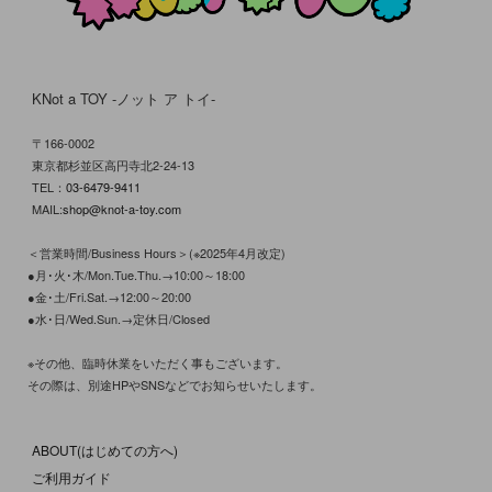
KNot a TOY -ノット ア トイ-
〒166-0002
東京都杉並区高円寺北2-24-13
TEL：
03-6479-9411
MAIL:
shop@knot-a-toy.com
＜営業時間/Business Hours＞(※2025年4月改定)
●月･火･木/Mon.Tue.Thu.→10:00～18:00
●金･土/Fri.Sat.→12:00～20:00
●水･日/Wed.Sun.→定休日/Closed
※その他、臨時休業をいただく事もございます。
その際は、別途HPやSNSなどでお知らせいたします。
ABOUT(はじめての方へ)
ご利用ガイド