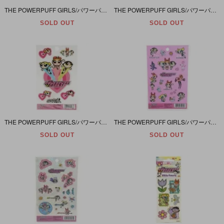
THE POWERPUFF GIRLS/パワーパフガールズ・TOY CONNECTION/トイコネクション 「ブロッサム＆バブルス＆バターカップ・ぬいぐるみ3体セット」 1999年・ブロッサム45cm
THE POWERPUFF GIRLS/パワーパフガールズ・Gemmy Industries 「10 Count Holiday Light Set/10カウントホリデーライトセット」 2001年
SOLD OUT
SOLD OUT
THE POWERPUFF GIRLS/パワーパフガールズ・セガトイズ・SHOWA NOTE/ショウワノート・Sticker/ステッカー/シールシート・クリア/透明フィルム台紙・2001年
THE POWERPUFF GIRLS/パワーパフガールズ・セガトイズ・SHOWA NOTE/ショウワノート・Sticker/ステッカー/シールシート・ピンクメタリック台紙・2001年
SOLD OUT
SOLD OUT