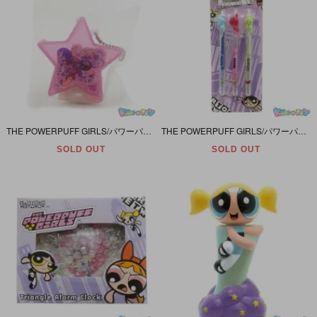
THE POWERPUFF GIRLS/パワーパフガールズ・ソニークリエイティブプロダクツ 「ケース入りシール・ピンク (紙・10柄×10枚(100枚入り))」 未開封・2002年
THE POWERPUFF GIRLS/パワーパフガールズ・Pyramid/ピラミッド・Ger Pens/ジェルペン・3本セット・未開封・1999年
SOLD OUT
SOLD OUT