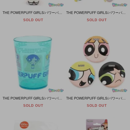
THE POWERPUFF GIRLS/パワーパフガールズ・ナカジマコーポレーション・Plush/ぬいぐるみ 「BLOSSOM/ブロッサム」 2002年・43cm
THE POWERPUFF GIRLS/パワーパフガールズ・Gemmy Industries 「10 Count Holiday Light Set/10カウントホリデーライトセット」 ダメージ有
SOLD OUT
SOLD OUT
THE POWERPUFF GIRLS/パワーパフガールズ・カワキタ・プラスチック製コップ(Cup/カップ)・ブルー・185ml・2002年
THE POWERPUFF GIRLS/パワーパフガールズ・Button Badge/缶バッジ3個セット・1998年・ダメージ有
SOLD OUT
SOLD OUT