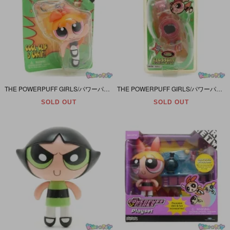
THE POWERPUFF GIRLS/パワーパフガールズ・タカラ・Figure Keychain/フィギュア付きキーチェーン(Clip&Chain/クリップ＆チェーン)「Blossom/ブロッサム」
THE POWERPUFF GIRLS/パワーパフガールズ・タカラ・C-WATCH/腕時計 「Blossom Animeted Watch/ブロッサム・アニメテッド・ウォッチ」 未開封・動作未確認
SOLD OUT
SOLD OUT