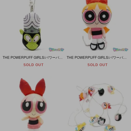
THE POWERPUFF GIRLS/パワーパフガールズ・Scholastic・ぬいぐるみ＋絵本＋クリップ 「Teacher's Pet/ティーチャーズペット・Mojo Jojo/モジョ・ジョジョ」
THE POWERPUFF GIRLS/パワーパフガールズ・KELLYTOY/ケリートイ・Plush/ぬいぐるみ 「BLOSSOM/ブロッサム」 2010年・13inch(リボン込み42cm)
SOLD OUT
SOLD OUT