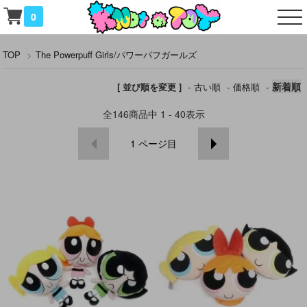
0
TOP
>
The Powerpuff Girls/パワーパフガールズ
-
-
-
新着順
[ 並び順を変更 ]
古い順
価格順
全
146
商品中
1 - 40
表示
1
ページ目