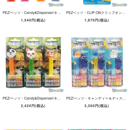
PEZ/ペッツ・Candy&Dispenser/キャンディー＆ディスペンサー・Winnie the Pooh/ウィニー・ザ・プー 「くまのプーさん/ピグレット/ティガー/イーヨー」 4本セット
PEZペッツ・CLIP-ONクリップオン・Fun-Wear&Candy Dispenser in One!ファンウエア＆キャンディーディスペンサーインワン！・Dream Castleドリームキャッスル
1,540円(税込)
1,870円(税込)
PEZ/ペッツ・Candy&Dispenser/キャンディー＆ディスペンサー・ドリームワークス・Kung Fu Panda/カンフーパンダ３ 「ポー・シーフー老師・マスタータイガー・3本セット」
PEZ/ペッツ・キャンディー＆ディスペンサー・Disney Pixar/ディズニーピクサー・FINDING DORY/ファインディングドリー・クリアステム 「ドリー・ニモ・ベイリー・3本セット」
2,420円(税込)
3,300円(税込)