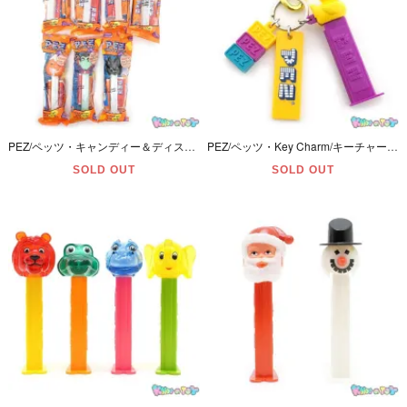
PEZ/ペッツ・キャンディー＆ディスペンサー・Halloween/ハロウィン・Glow/グロウ/蓄光「パンプキン・魔女・黒猫・スカル・ジャックオーランタン・ドラキュラ・蝙蝠」パッケージ未開封7本セット
PEZ/ペッツ・Key Charm/キーチャーム・カラナビ付きキーホルダー 「Duck/ダック/ヒヨコ」
SOLD OUT
SOLD OUT