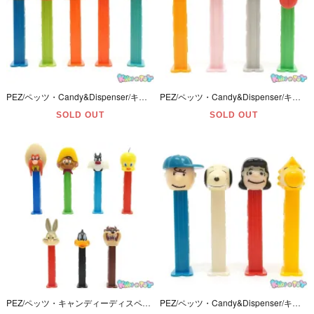
PEZ/ペッツ・Candy&Dispenser/キャンディー＆ディスペンサー・the Simpsons/シンプソンズ 「シンプソン一家(ホーマー・マージ・バート・リサ・マギー)」 5本セット・ヤケ有
PEZ/ペッツ・Candy&Dispenser/キャンディー＆ディスペンサー 「GARFIELD/ガーフィールド・ARLENE/アーリーン・NERMAL/ナーマル・ODIE/オーディ」 4本セット
SOLD OUT
SOLD OUT
PEZ/ペッツ・キャンディーディスペンサー・LOONEY TUNES/ルーニーテューンズ「バッグスバニー・ダフィー・シルベスター・トゥイーティー・タズ・ヨセミテサム・スピーディーゴンザレス」7本セット
PEZ/ペッツ・Candy&Dispenser/キャンディー＆ディスペンサー・PEANUTS/ピーナッツ 「チャーリーブラウン・スヌーピー・ルーシー・ウッドストック」 4本セット