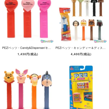
PEZ/ペッツ・Candy&Dispenser/キャンディー＆ディスペンサー・Happy Valentine's Day/ハッピーバレンタインデー 「レッド・ピンク・ネオンピンク」 3本セット
PEZ/ペッツ・キャンディー＆ディスペンサー・STAR WARS/スターウォーズ 「R2-D2・C-3PO・ルーク・レイア・ヨーダ･チューバッカ・イウォーク・ベイダー卿・トルーパー・ボバ」10本セット
1,430円(税込)
4,400円(税込)