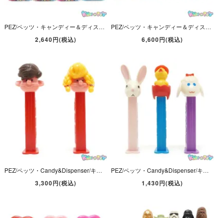
PEZ/ペッツ・キャンディー＆ディスペンサー・My Little Pony/マイリトルポニー(G4) 「トワイライトスパークル・レインボーダッシュ・フラッターシャイ・ピンキーパイ」 未開封4本セット
PEZ/ペッツ・キャンディー＆ディスペンサー・STAR WARS/スターウォーズ 「オビ＝ワンケノービ・アナキン・アソーカ・グリーヴァス将軍・クローントルーパー・R2-D2」 未開封6本セット
2,640円(税込)
6,600円(税込)
PEZ/ペッツ・Candy&Dispenser/キャンディー＆ディスペンサー 「PEZ BOY and PEZ GIRL Set/ペッツボーイ＆ペッツガールセット」 1枚板
PEZ/ペッツ・Candy&Dispenser/キャンディー＆ディスペンサー・Easter/イースター 「バニー(ロングイヤー)・チックインエッグ(ヒヨコ)・ラム(羊/ヒツジ/黒目無し)」 3本セット
3,300円(税込)
1,430円(税込)