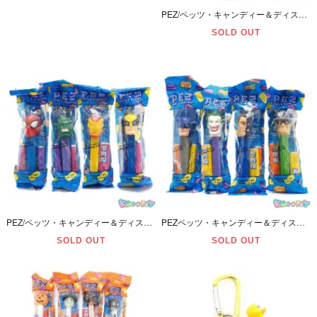
PEZ/ペッツ・キャンディー＆ディスペンサー・Universal Studios/ユニバーサル･スタジオ 「E.T./イーティー (エクストラテレストリアル)」パッケージ未開封
SOLD OUT
PEZ/ペッツ・キャンディー＆ディスペンサー・Marvel Super Heros/マーべル・スーパーヒーローズ 「スパイダーマン・超人ハルク・アイアンマン・ウルヴァリン」 未開封4本セット
PEZペッツ・キャンディー＆ディスペンサー・Dc Comicsコミックス「Batman/バットマン・Joker/ジョーカー・Two-Face/トゥーフェイス・Riddler/リドラー」未開封4本セット
SOLD OUT
SOLD OUT