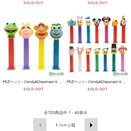
SOLD OUT
SOLD OUT
PEZ/ペッツ・Candy&Dispenser/キャンディー＆ディスペンサー・Jim Henson/ジムヘンソン・The Muppets/マペッツ「カーミット・ミスピギー・ゴンゾ・フォジー」4本セット
PEZ/ペッツ・Candy&Dispenser/キャンディー＆ディスペンサー・Disney/ディズニー「ミッキー・ミニー・ドナルド・デイジー・グーフィー・プルート・ダンボ＆ダックテイルズ」14本セット
SOLD OUT
SOLD OUT
全
703
商品中
1 - 40
表示
1
ページ目