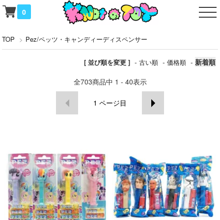
0
TOP
>
Pez/ペッツ・キャンディーディスペンサー
-
-
-
新着順
[ 並び順を変更 ]
古い順
価格順
全
703
商品中
1 - 40
表示
1
ページ目