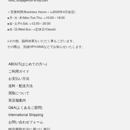
MAIL:
shop@knot-a-toy.com
＜営業時間/Business Hours＞(※2025年4月改定)
●月･火･木/Mon.Tue.Thu.→10:00～18:00
●金･土/Fri.Sat.→12:00～20:00
●水･日/Wed.Sun.→定休日/Closed
※その他、臨時休業をいただく事もございます。
その際は、別途HPやSNSなどでお知らせいたします。
ABOUT(はじめての方へ)
ご利用ガイド
お支払い方法
送料・配送方法
買取について
実店舗案内
Q&A(よくあるご質問)
International Shipping
お問い合わせフォーム
特定商取引法に基づく表記