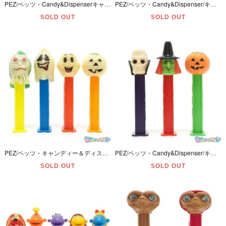
PEZ/ペッツ・Candy&Dispenserキャンディー＆ディスペンサー・Kooky Zooクーキーズー・Color Crystal/カラークリスタル/クリア「ライオン・ワニ・カバ・ゾウ」4本セット
PEZ/ペッツ・Candy&Dispenser/キャンディー＆ディスペンサー・Christmas Holiday/クリスマス・ホリデー 「サンタクロース・スノーマン/雪だるま」 2本セット
SOLD OUT
SOLD OUT
PEZ/ペッツ・キャンディー＆ディスペンサー・Glowing Ghosts/グロウイングゴースト・蓄光 「スライミーシド・ノーティーネイル・ハッピーヘンリー・ポーリーパンプキン」 4本セット
PEZ/ペッツ・Candy&Dispenser/キャンディー＆ディスペンサー・Halloween/ハロウィン 「ドクタースカル・ウィッチ・ジャックオーランタン(パンプキン/かぼちゃ)」 3本セット
SOLD OUT
SOLD OUT