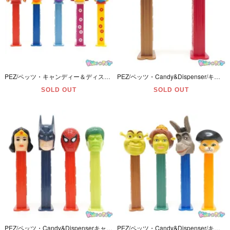
PEZ/ペッツ・キャンディー＆ディスペンサー・BBC・Tweenies/トゥイニーズ 「Bella/ベラ・Fizz/フィズ・Milo/ミロ・Jake/ジェイク・Doodles/ドゥードルズ」5本セット
PEZ/ペッツ・Candy&Dispenser/キャンディー＆ディスペンサー・Universal Studios/ユニバーサル･スタジオ「E.T./イーティー (エクストラテレストリアル)」2本セット
SOLD OUT
SOLD OUT
PEZ/ペッツ・Candy&Dispenserキャンディー＆ディスペンサー・Hero Series/ヒーローシリーズ(DC＆マーベル)「ワンダーウーマン・バットマン・スパイダーマン・ハルク」4本セット
PEZ/ペッツ・Candy&Dispenser/キャンディー＆ディスペンサー・Dream Works/ドリームワークス・Shrek 2「シュレック・フィオナ姫・ドンキー・長ぐつをはいたネコ」4本セット