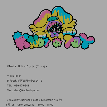
KNot a TOY -ノット ア トイ-
〒166-0002
東京都杉並区高円寺北2-24-13
TEL：
03-6479-9411
MAIL:
shop@knot-a-toy.com
＜営業時間/Business Hours＞(※2025年4月改定)
●月･火･木/Mon.Tue.Thu.→10:00～18:00