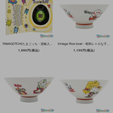
TAMAGOTCHI/たまごっち・逆輸入・英語版 ・Green×Yellow/グリーン×イエロー・1997年・BANDAI
Vintage Rice bowl・昭和レトロな子供お茶碗・陶磁器製・【E】
1,980円(税込)
1,100円(税込)