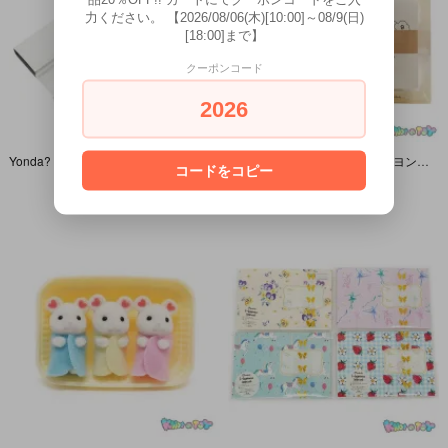
力ください。 【2026/08/06(木)[10:00]～08/9(日)
[18:00]まで】
クーポンコード
2026
Yonda? CLUB/よんだくらぶ・ヨンダパンダ・Yonda?君・Watch/腕時計・1998年・新潮社
Yonda? CLUB/よんだくらぶ・ヨンダパンダ・Yonda?君・1999年日めくりカレンダー・1998年・新潮社
コードをコピー
1,320円(税込)
1,100円(税込)