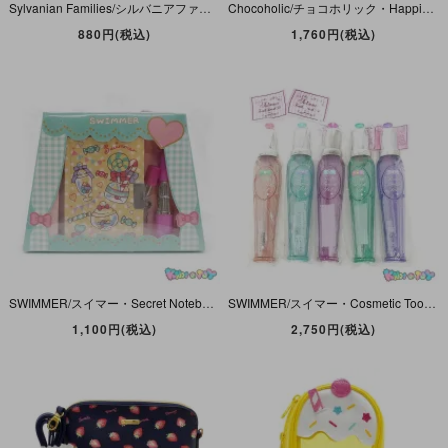
Sylvanian Families/シルバニアファミリー・マシュマロネズミのみつごちゃん・赤ちゃん・ネ-108・EPOCH 【箱無し】
Chocoholic/チョコホリック・Happiness Lettr Set/ハピネスレターセット・4種類セット・SWIMMER/スイマー
880円(税込)
1,760円(税込)
SWIMMER/スイマー・Secret Notebook ＆ Lipstick Pen・ひみつノート・鍵付き・リップスティックペン
SWIMMER/スイマー・Cosmetic Toothbrush Set/コスメ歯磨き5本セット
1,100円(税込)
2,750円(税込)