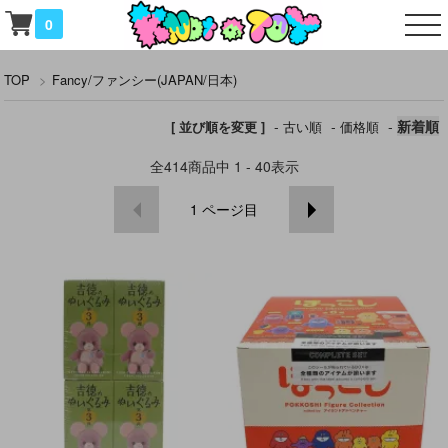
0
TOP
>
Fancy/ファンシー(JAPAN/日本)
-
-
-
新着順
[ 並び順を変更 ]
古い順
価格順
全
414
商品中
1 - 40
表示
1
ページ目