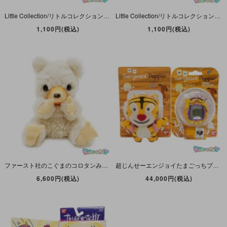
Little Collection/リトルコレクション・Decoy/デコイ・オシドリ・ぬいぐるみ・高さ約6cm・SEKIGUCHI/セキグチ
Little Collection/リトルコレクション・Decoy/デコイ・白ガモ・ぬいぐるみ・高さ約6cm・SEKIGUCHI/セキグチ・A
1,100円(税込)
1,100円(税込)
ファースト社のこぐまのコロタンみたいなラバーノーズぬいぐるみ・ホワイト・Knock off/Fakie・座った状態で高さ約15cm・(Monchhichi/モンチッチ)
超じんせーエンジョイたまごっちプラス・TAMAGOTCHI・Sergeant Pepper/サージェント・ペッパー ぼくの友だち・ぬいぐるみケース付き・2006年・BANDAI
6,600円(税込)
44,000円(税込)