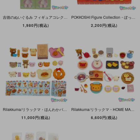
吉徳のぬいぐるみ フィギュアコレクション 第3弾・Yoshitoku no Nuigurumi Figure Collection Vol.3・全4種セット・ケンエレファント 【外箱未開封】
POKKOSHI Figure Collection・ぽっこしフィギュアコレクション・全6種セット・むにゅ・ケンエレファント 【外箱未開封】
1,980円(税込)
2,200円(税込)
Rilakkuma/リラックマ・ほんわかパン屋さん・ミニフィギュア・全12種セット・RE-MENT/リーメント・San-X/サンエックス・2010年 【開封品】
Rilakkuma/リラックマ・HOME MADE(ホームメイドクッキング)・ミニフィギュア・全8種セット・RE-MENT/リーメント・San-X/サンエックス・2011年 【開封済み】
11,000円(税込)
6,600円(税込)