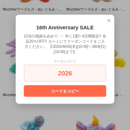
Wuzzles/ウーズルズ・ぬいぐるみ・Koalakeet/コアラキート・1986年・高さ約30cm・HASBRO
Wuzzles/ウーズルズ・ぬいぐるみ・Rhinokey/リノーキー・1984年・高さ約27cm・HASBRO
SOLD OUT
SOLD OUT
×
16th Anniversary SALE
日頃の感謝を込めて･･･ 年に1度!! 4日間限定!! 全
品20％OFF!! カートにてクーポンコードをご入
力ください。 【2026/08/06(木)[10:00]～08/9(日)
[18:00]まで】
クーポンコード
2026
コードをコピー
Wuzzles/ウーズルズ・ぬいぐるみ・Moosel/ムーセル・1984年・(ヘア含まない)高さ約25cm・HASBRO
Wuzzles/ウーズルズ・ぬいぐるみ・Butterbear/バターベア・1984年・(触角含まない)高さ約29cm・HASBRO
SOLD OUT
SOLD OUT