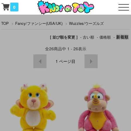
0
TOP
>
Fancy/ファンシー(USA/UK)
>
Wuzzles/ウーズルズ
-
-
-
新着順
[ 並び順を変更 ]
古い順
価格順
全
26
商品中
1 - 26
表示
1
ページ目