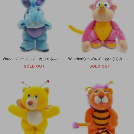
Wuzzles/ウーズルズ・ぬいぐるみ・Hoppopotamus/ホポポータムズ・(耳含まない)高さ約27cm/12inch・HASBRO・1985年
Wuzzles/ウーズルズ・ぬいぐるみ・Rhinokey/リノーキー・高さ約30cm/12inch・HASBRO・1984年
SOLD OUT
SOLD OUT