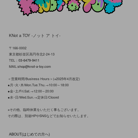
KNot a TOY -ノット ア トイ-
〒166-0002
東京都杉並区高円寺北2-24-13
TEL：
03-6479-9411
MAIL:
shop@knot-a-toy.com
＜営業時間/Business Hours＞(※2025年4月改定)
●月･火･木/Mon.Tue.Thu.→10:00～18:00
●金･土/Fri.Sat.→12:00～20:00
●水･日/Wed.Sun.→定休日/Closed
※その他、臨時休業をいただく事もございます。
その際は、別途HPやSNSなどでお知らせいたします。
ABOUT(はじめての方へ)