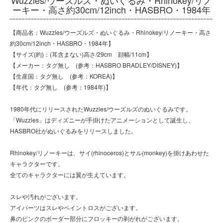
ーキー・高さ約30cm/12inch・HASBRO・1984年
【商品名：Wuzzles/ウーズルズ・ぬいぐるみ・Rhinokey/リノーキー・高さ
約30cm/12inch・HASBRO・1984年】
【サイズ(約)：(耳含まない)高さ/29cm 顔幅/11cm】
【メーカー：タグ無し (参考：HASBRO BRADLEY/DISNEY)】
【生産国：タグ無し (参考：KOREA)】
【年代：タグ無し (参考：1984年)】
1980年代にリリースされたWuzzles/ウーズルズのぬいぐるみです。
「Wuzzles」はディズニーが手掛けたアニメーションとして誕生し、
HASBRO社がぬいぐるみをリリースしました。
Rhinokey/リノーキーは、サイ(rhinoceros)とサル(monkey)を掛けあわせた
キャラクターです。
全てのキャラクターには翼が生えています。
スレや汚れがございます。
アイパーツはスレやペイントロスがございます。
鼻のピンクのボーダー部分にフロッキーの剥がれがございます。