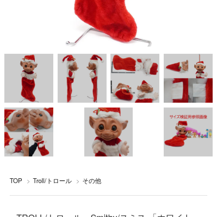
TOP
>
Troll/トロール
>
その他
TROLL/トロール・Smithy/スミス 「ホワイト・