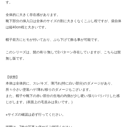
す。
全体的に大きく存在感があります。
靴下部分の挿入口は全体のサイズの割に大きくなくこぶし程ですが、袋自体
は縦40cm程と大きいです。
帽子前方にヒモが付いており、ぶら下げて飾る事が可能です。
このシリーズは、髭の有り/無しで2パターン存在していますが、こちらは髭
無し版です。
【状態】
本体は全体的に、スレ/キズ、薄汚れ(特に白い部分)のダメージがあり、
所々小さい塗装ハゲ/薄れ/移りのダメージもございます。
また、帽子や靴下の赤い部分の生地の内側が少し硬い/張り/パリパリした感
じがします。(表面上の毛並みは良いです。)
※サイズの確認は必ず行ってください。
状態は、7枚の写真と併せてご確認ください。