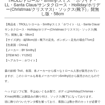
LL・Santa Claus/サンタクロース・Holliday/ホリデ
ー(Christmas/クリスマス)・ソックス(靴下)」髭無
し版・58cm
【商品名：TROLL/トロール・Smithy/スミス「ホワイト・LL・Santa Claus/
サンタクロース・Holliday/ホリデー(Christmas/クリスマス)・ソックス(靴
下)」髭無し版・58cm】
【サイズ(約)：縦58cm(頭～靴下の足先。ポンポン～足先の場合77cm)】
【生産国：China】
【メーカー：BY Smithy】
【ITEM NO：Y1250】
【ヘアカラー：ホワイト】
森の妖精･Troll。各国、各メーカーから様々なトロール人形が販売されてい
ますが、このトロールも有名メーカーの1つSmithy社から販売されたもので
す。
ヘッドはソフビ製、手はぬいぐるみ製で、ボディはHolliday(Chrismas・
X’mas)時期にお馴染みの飾り付け、ソックス(靴下)になっております。
頭に飾りのついたサンタ帽を被っており、着脱には数か所のカットが必要で