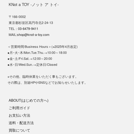
KNot a TOY -ノット ア トイ-
〒166-0002
東京都杉並区高円寺北2-24-13
TEL：
03-6479-9411
MAIL:
shop@knot-a-toy.com
＜営業時間/Business Hours＞(※2025年4月改定)
●月･火･木/Mon.Tue.Thu.→10:00～18:00
●金･土/Fri.Sat.→12:00～20:00
●水･日/Wed.Sun.→定休日/Closed
※その他、臨時休業をいただく事もございます。
その際は、別途HPやSNSなどでお知らせいたします。
ABOUT(はじめての方へ)
ご利用ガイド
お支払い方法
送料・配送方法
買取について