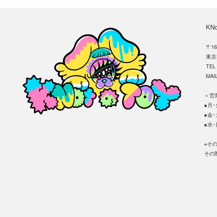
KN
〒16
東京
TE
MAIL
＜営業
●月･火
●金･土
●水･
※そ
その