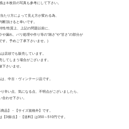
感は８枚目の写真も参考にして下さい。
の当たり方によって見え方が変わる為、
判断頂けると幸いです。
特性/性質上、上記の問題以前に、
ラや漏れ、バリ処理や作り等の“雑さ”や“甘さ”の部分が
です。予めご了承下さいませ。)
品は店頭でも販売しています。
売してしまう場合がございます。
赦下さいませ。
品は、中古・ヴィンテージ品です。
かり辛い点、気になる点、不明点がございましたら、
い合わせ下さい。
応商品】・【サイズ規格外】です。
【3個/点】･【送料】は350～510円です。
。