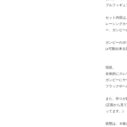
ブルフィギュ
セット内容は
レーシングカ
ー、ガンビー
ガンビーのボ
(※可動出来
現状。
全体的にスレ
ガンビーにヤケ
フラックやヘ
また、作りが
(正面から見
ってます。)
状態は、８枚