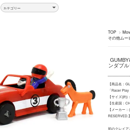
TOP
>
Mo
その他ムー
GUMBY
ンダブルフ
【商品名：GUM
「Racer P
【サイズ(約)：ガ
【生産国：CH
【メーカー：(C) 
RESERVED.
初のクレイア