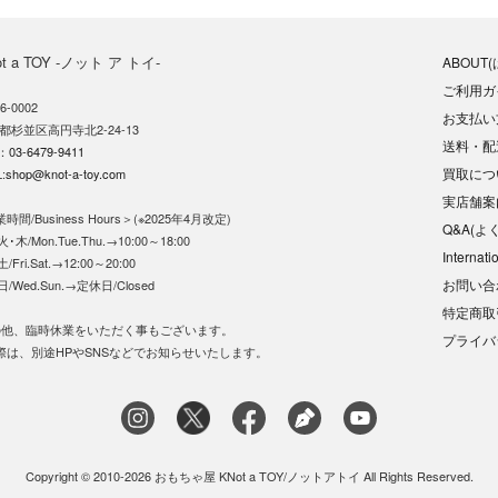
ot a TOY -ノット ア トイ-
ABOUT
ご利用ガ
6-0002
お支払い
都杉並区高円寺北2-24-13
送料・配
L：
03-6479-9411
買取につ
:
shop@knot-a-toy.com
実店舗案
時間/Business Hours＞(※2025年4月改定)
Q&A(よ
･木/Mon.Tue.Thu.→10:00～18:00
Internati
/Fri.Sat.→12:00～20:00
お問い合
日/Wed.Sun.→定休日/Closed
特定商取
の他、臨時休業をいただく事もございます。
プライバ
際は、別途HPやSNSなどでお知らせいたします。
Copyright © 2010-2026 おもちゃ屋 KNot a TOY/ノットアトイ All Rights Reserved.