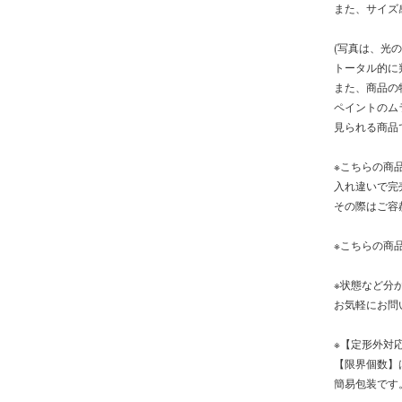
また、サイズ
(写真は、光
トータル的に
また、商品の
ペイントのム
見られる商品
※こちらの商
入れ違いで完
その際はご容
※こちらの商
※状態など分
お気軽にお問
※【定形外対
【限界個数】は
簡易包装です