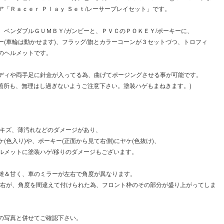
ア「Ｒａｃｅｒ Ｐｌａｙ Ｓｅｔ/レーサープレイセット」です。
、ベンダブルＧＵＭＢＹ/ガンビーと、ＰＶＣのＰＯＫＥＹ/ポーキーに、
ー(車輪は動かせます)、フラッグ/旗とカラーコーンが３セットづつ、トロフィ
のヘルメットです。
ディや両手足に針金が入ってる為、曲げてポージングさせる事が可能です。
る箇所も、無理はし過ぎないようご注意下さい。塗装ハゲもまねきます。)
/キズ、薄汚れなどのダメージがあり、
(色入り)や、ポーキー(正面から見て右側)にヤケ(色抜け)、
ルメットに塗装ハゲ/移りのダメージもございます。
雑＆甘く、車のミラーが左右で角度が異なります。
て右が、角度を間違えて付けられた為、フロント枠のその部分が盛り上がってしま
の写真と併せてご確認下さい。