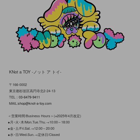
KNot a TOY -ノット ア トイ-
〒166-0002
東京都杉並区高円寺北2-24-13
TEL：
03-6479-9411
MAIL:
shop@knot-a-toy.com
＜営業時間/Business Hours＞(※2025年4月改定)
●月･火･木/Mon.Tue.Thu.→10:00～18:00
●金･土/Fri.Sat.→12:00～20:00
●水･日/Wed.Sun.→定休日/Closed