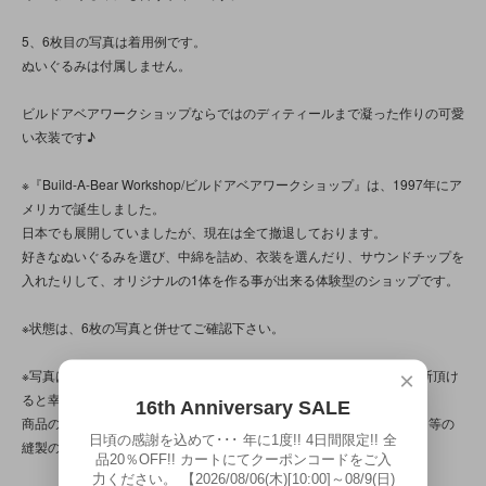
5、6枚目の写真は着用例です。
ぬいぐるみは付属しません。
ビルドアベアワークショップならではのディティールまで凝った作りの可愛
い衣装です♪
※『Build-A-Bear Workshop/ビルドアベアワークショップ』は、1997年にア
メリカで誕生しました。
日本でも展開していましたが、現在は全て撤退しております。
好きなぬいぐるみを選び、中綿を詰め、衣装を選んだり、サウンドチップを
入れたりして、オリジナルの1体を作る事が出来る体験型のショップです。
※状態は、6枚の写真と併せてご確認下さい。
※写真は、光の当たり方によって見え方が変わる為、トータル的に判断頂け
×
ると幸いです。
16th Anniversary SALE
商品の特性/性質上、上記の問題以前に、元々縫いムラや糸の飛び出し等の
日頃の感謝を込めて･･･ 年に1度!! 4日間限定!! 全
縫製の粗さがございます。
品20％OFF!! カートにてクーポンコードをご入
力ください。 【2026/08/06(木)[10:00]～08/9(日)