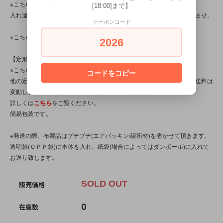
※こちらの商品は店頭でも販売しています。
[18:00]まで】
入れ違いで完売してしまう場合がございます。その際はご容赦下さいませ。
クーポンコード
※こちらの商品は中古・ヴィンテージ品です。
2026
【定形外対応商品】
※こちらの商品は【サイズ規格外・(8)～150gまで】です。
コードをコピー
他の定形外対応商品と複数購入される場合は、サイズや重量によって送料は
変動します。送料は【最終注文確認書】で確定します。
詳しくは
こちら
をご覧ください。
簡易包装です。
※発送の際、布製品はプチプチ(エアパッキン/緩衝材)を省かせて頂きます。
透明袋(ＯＰＰ袋)に本体を入れ、紙袋(場合によってはダンボール)に入れて
お送り致します。
SOLD OUT
販売価格
0
在庫数