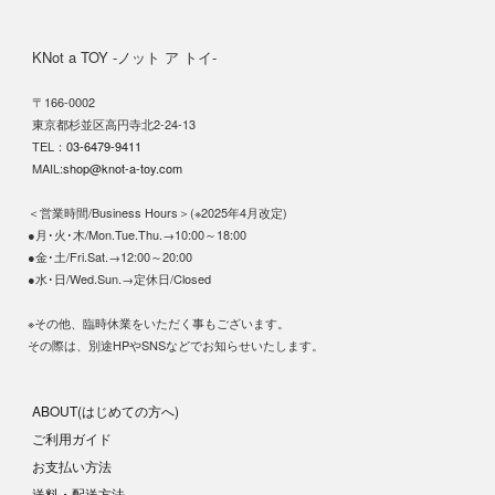
KNot a TOY -ノット ア トイ-
〒166-0002
東京都杉並区高円寺北2-24-13
TEL：
03-6479-9411
MAIL:
shop@knot-a-toy.com
＜営業時間/Business Hours＞(※2025年4月改定)
●月･火･木/Mon.Tue.Thu.→10:00～18:00
●金･土/Fri.Sat.→12:00～20:00
●水･日/Wed.Sun.→定休日/Closed
※その他、臨時休業をいただく事もございます。
その際は、別途HPやSNSなどでお知らせいたします。
ABOUT(はじめての方へ)
ご利用ガイド
お支払い方法
送料・配送方法