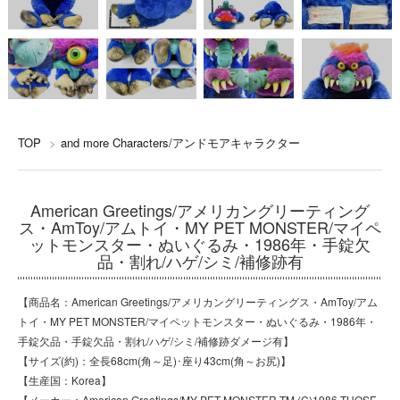
TOP
>
and more Characters/アンドモアキャラクター
American Greetings/アメリカングリーティング
ス・AmToy/アムトイ・MY PET MONSTER/マイペ
ットモンスター・ぬいぐるみ・1986年・手錠欠
品・割れ/ハゲ/シミ/補修跡有
【商品名：American Greetings/アメリカングリーティングス・AmToy/アム
トイ・MY PET MONSTER/マイペットモンスター・ぬいぐるみ・1986年・
手錠欠品・手錠欠品・割れ/ハゲ/シミ/補修跡ダメージ有】
【サイズ(約)：全長68cm(角～足)･座り43cm(角～お尻)】
【生産国：Korea】
【メーカー：American Greetings/MY PET MONSTER TM (C)1986 THOSE