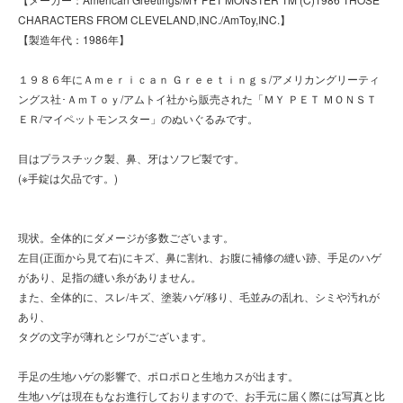
CHARACTERS FROM CLEVELAND,INC./AmToy,INC.】
【製造年代：1986年】
１９８６年にＡｍｅｒｉｃａｎ Ｇｒｅｅｔｉｎｇｓ/アメリカングリーティ
ングス社･ＡｍＴｏｙ/アムトイ社から販売された「ＭＹ ＰＥＴ ＭＯＮＳＴ
ＥＲ/マイペットモンスター」のぬいぐるみです。
目はプラスチック製、鼻、牙はソフビ製です。
(※手錠は欠品です。)
現状。全体的にダメージが多数ございます。
左目(正面から見て右)にキズ、鼻に割れ、お腹に補修の縫い跡、手足のハゲ
があり、足指の縫い糸がありません。
また、全体的に、スレ/キズ、塗装ハゲ/移り、毛並みの乱れ、シミや汚れが
あり、
タグの文字が薄れとシワがございます。
手足の生地ハゲの影響で、ポロポロと生地カスが出ます。
生地ハゲは現在もなお進行しておりますので、お手元に届く際には写真と比