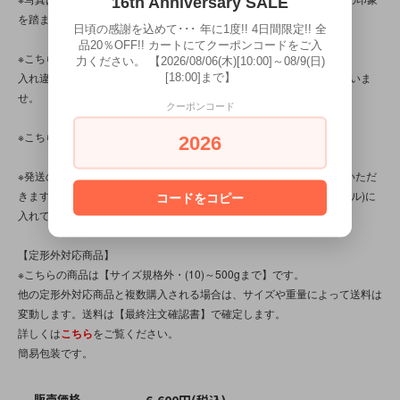
16th Anniversary SALE
を踏まえてご判断いただけますと幸いです。
日頃の感謝を込めて･･･ 年に1度!! 4日間限定!! 全
品20％OFF!! カートにてクーポンコードをご入
※こちらの商品は店頭でも販売しています。
力ください。 【2026/08/06(木)[10:00]～08/9(日)
入れ違いで完売してしまう場合がございます。その際はご容赦くださいま
[18:00]まで】
せ。
クーポンコード
※こちらの商品は、中古・ヴィンテージ品です。
2026
※発送の際、ぬいぐるみはプチプチ(エアパッキン/緩衝材)を省かせていただ
きます。透明袋(OPP袋)に本体を入れ、紙袋(場合によってはダンボール)に
コードをコピー
入れてお送りいたします。
【定形外対応商品】
※こちらの商品は【サイズ規格外・(10)～500gまで】です。
他の定形外対応商品と複数購入される場合は、サイズや重量によって送料は
変動します。送料は【最終注文確認書】で確定します。
詳しくは
こちら
をご覧ください。
簡易包装です。
販売価格