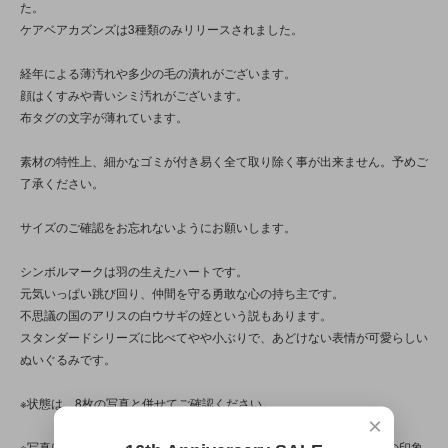
た。
ケアベアカズンズは3種類のみリリースされました。
経年による薄汚れや多少の毛の潰れがございます。
顔はくすみや青いシミ汚れがございます。
布タグの文字が薄れています。
素材の特性上、細かなゴミが付き易く全て取り除く事が出来ません。予めご
了承ください。
サイズのご確認をお忘れないようにお願いします。
シンボルマークは羽の生えたハートです。
元気いっぱい跳び回り、仲間を守る勇敢な心の持ち主です。
不思議の国のアリスの白ウサギの姪という説もあります。
スタンダードシリーズに比べてやや小ぶりで、あどけない表情が可愛らしい
ぬいぐるみです。
※状態は、8枚の写真と併せてご確認ください。
×
※写真は光の当たり方により見え方が異なる場合がございます。全体の印象