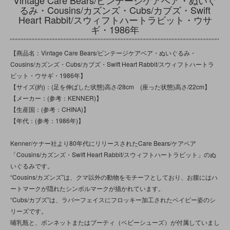
るみ・Cousins/カズンズ・Cubs/カブズ・Swift
Heart Rabbit/スウィフトハートラビット・ウサ
ギ・1986年
【商品名：Vintage Care Bears/ビンテージケアベア・ぬいぐるみ・
Cousins/カズンズ・Cubs/カブズ・Swift Heart Rabbit/スウィフトハートラ
ビット・ウサギ・1986年】
【サイズ(約)：(足を伸ばした状態)高さ/28cm (座った状態)高さ/22cm】
【メーカー：(参考：KENNER)】
【生産国：(参考：CHINA)】
【年代：(参考：1986年)】
Kenner/ケナー社より80年代にリリースされたCare Bears/ケアベア
「Cousins/カズンズ・Swift Heart Rabbit/スウィフトハートラビット」のぬ
いぐるみです。
“Cousins/カズンズ”は、クマ以外の動物をモチーフとしており、お腹にはハ
ートマークが隠れたシンボルマークが描かれています。
“Cubs/カブズ”は、ラバーフェイスにフロッキー加工されたベイビー姿のシ
リーズです。
哺乳瓶と、ボンネットまたはブーティ（ベビーシューズ）が付属していまし