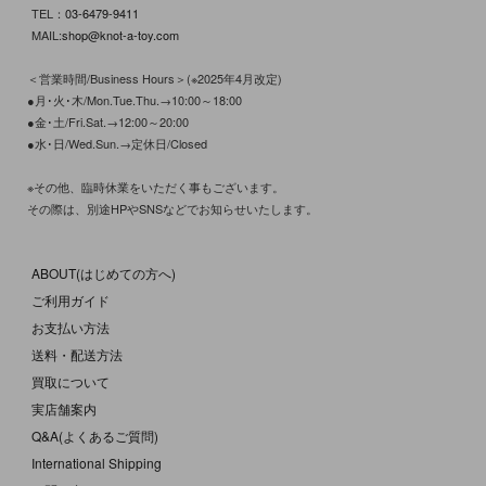
TEL：
03-6479-9411
MAIL:
shop@knot-a-toy.com
＜営業時間/Business Hours＞(※2025年4月改定)
●月･火･木/Mon.Tue.Thu.→10:00～18:00
●金･土/Fri.Sat.→12:00～20:00
●水･日/Wed.Sun.→定休日/Closed
※その他、臨時休業をいただく事もございます。
その際は、別途HPやSNSなどでお知らせいたします。
ABOUT(はじめての方へ)
ご利用ガイド
お支払い方法
送料・配送方法
買取について
実店舗案内
Q&A(よくあるご質問)
International Shipping