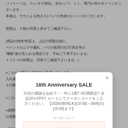
パッケージは、スレ/キズ/削れ、折れ/シワ、シミ、薄汚れ等のダメージがご
ざいます。
本体は、ヤケによる色入り(パンツ)/色抜け(ハット)がございます。
状態は、５枚の写真と併せてご確認下さい。
(商品の特性/性質上、上記の問題以前に、
ペイントのムラや漏れ、バリの処理の仕方/具合等の
“曖昧”差が見られる商品です。予めご了承下さいませ。
１つ１つの状態は、写真でご確認下さいませ。)
※こちらの商品は店頭でも販売しています。
×
入れ違いで完売してしまう場合がございます。
16th Anniversary SALE
その際はご容赦くださいませ。
日頃の感謝を込めて･･･ 年に1度!! 4日間限定!! 全
※こちらの商品は、中古・ヴィンテージ品です。
品20％OFF!! カートにてクーポンコードをご入
力ください。 【2026/08/06(木)[10:00]～08/9(日)
[18:00]まで】
※状態など分かり辛い点、気になる点、不明点がございましたら、
お気軽にお問い合わせ下さい。
クーポンコード