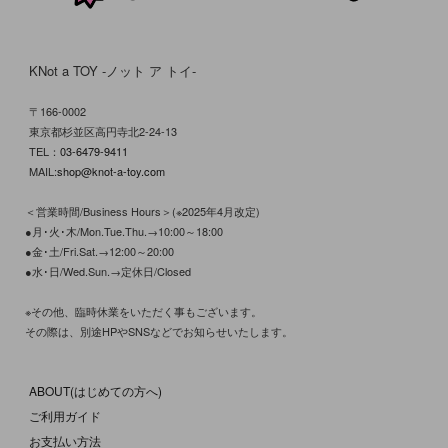
KNot a TOY -ノット ア トイ-
〒166-0002
東京都杉並区高円寺北2-24-13
TEL：
03-6479-9411
MAIL:
shop@knot-a-toy.com
＜営業時間/Business Hours＞(※2025年4月改定)
●月･火･木/Mon.Tue.Thu.→10:00～18:00
●金･土/Fri.Sat.→12:00～20:00
●水･日/Wed.Sun.→定休日/Closed
※その他、臨時休業をいただく事もございます。
その際は、別途HPやSNSなどでお知らせいたします。
ABOUT(はじめての方へ)
ご利用ガイド
お支払い方法