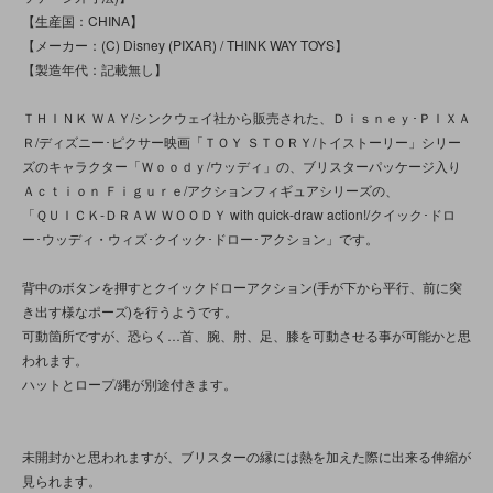
【生産国：CHINA】
【メーカー：(C) Disney (PIXAR) / THINK WAY TOYS】
【製造年代：記載無し】
ＴＨＩＮＫ ＷＡＹ/シンクウェイ社から販売された、Ｄｉｓｎｅｙ･ＰＩＸＡ
Ｒ/ディズニー･ピクサー映画「ＴＯＹ ＳＴＯＲＹ/トイストーリー」シリー
ズのキャラクター「Ｗｏｏｄｙ/ウッディ」の、ブリスターパッケージ入り
Ａｃｔｉｏｎ Ｆｉｇｕｒｅ/アクションフィギュアシリーズの、
「ＱＵＩＣＫ‐ＤＲＡＷ ＷＯＯＤＹ with quick‐draw action!/クイック･ドロ
ー･ウッディ・ウィズ･クイック･ドロー･アクション」です。
背中のボタンを押すとクイックドローアクション(手が下から平行、前に突
き出す様なポーズ)を行うようです。
可動箇所ですが、恐らく…首、腕、肘、足、膝を可動させる事が可能かと思
われます。
ハットとロープ/縄が別途付きます。
未開封かと思われますが、ブリスターの縁には熱を加えた際に出来る伸縮が
見られます。