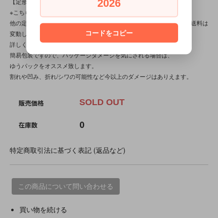
2026
【定形外対応商品】
※こちらの商品は【サイズ規格外・(9)～250gまで】です。
他の定形外対応商品と複数購入される場合は、サイズや重量によって送料は
コードをコピー
変動します。送料は【最終注文確認書】で確定します。
詳しくは
こちら
をご覧ください。
簡易包装ですので、パッケージダメージを気にされる場合は、
ゆうパックをオススメ致します。
割れや凹み、折れ/シワの可能性など今以上のダメージはありえます。
SOLD OUT
販売価格
0
在庫数
特定商取引法に基づく表記 (返品など)
この商品について問い合わせる
買い物を続ける