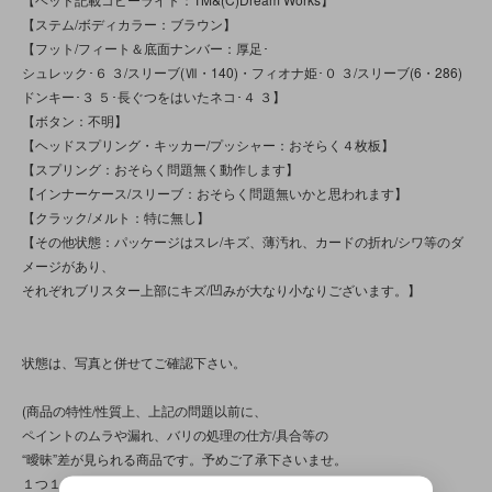
【ステム/ボディカラー：ブラウン】
【フット/フィート＆底面ナンバー：厚足･
シュレック･６ ３/スリーブ(Ⅶ・140)・フィオナ姫･０ ３/スリーブ(6・286)
ドンキー･３ ５･長ぐつをはいたネコ･４ ３】
【ボタン：不明】
【ヘッドスプリング・キッカー/プッシャー：おそらく４枚板】
【スプリング：おそらく問題無く動作します】
【インナーケース/スリーブ：おそらく問題無いかと思われます】
【クラック/メルト：特に無し】
【その他状態：パッケージはスレ/キズ、薄汚れ、カードの折れ/シワ等のダ
メージがあり、
それぞれブリスター上部にキズ/凹みが大なり小なりございます。】
状態は、写真と併せてご確認下さい。
(商品の特性/性質上、上記の問題以前に、
ペイントのムラや漏れ、バリの処理の仕方/具合等の
“曖昧”差が見られる商品です。予めご了承下さいませ。
１つ１つの状態は、写真でご確認下さいませ。)