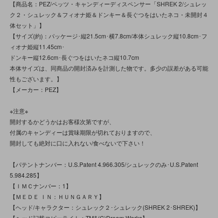
【商品名：PEZ/ペッツ・キャンディーディスペンサー「SHREK 2/シュレッ
ク２・シュレック＆フィオナ姫＆ドンキー＆長ぐつをはいたネコ・未開封４
体セット」】
【サイズ(約)：パッケージ･縦21.5cm･横7.8cm/本体シュレック縦10.8cm･フ
ィオナ姫縦11.45cm･
ドンキー縦12.6cm･長ぐつをはいたネコ縦10.7cm
本体サイズは、同商品の開封済みを計測した物です。多少の誤差がある可能
性もございます。】
【メーカー：PEZ】
※注意※
開封するかどうかはお客様次第ですが、
付属のキャンディーは賞味期限が切れておりますので、
開封しても絶対に口に入れない/食べないで下さい！
【パテントナンバー：U.S.Patent 4.966.305/シュレックのみ･U.S.Patent
5.984.285】
【ＩＭＣナンバー：1】
【ＭＥＤＥ ＩＮ：ＨＵＮＧＡＲＹ】
【ヘッド/キャラクター：シュレック２･シュレック(SHREK 2･SHREK)】
【ヘッド記載コピーライト：TM&(C)Dream Works】