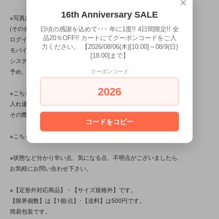
×
16th Anniversary SALE
※写真は全１１枚分ございます。
(その全てを見るには、ＰＣかスマートフォンから
日頃の感謝を込めて･･･ 年に1度!! 4日間限定!! 全
品20％OFF!! カートにてクーポンコードをご入
ログインして下さい。
力ください。 【2026/08/06(木)[10:00]～08/9(日)
モバイルショップから見た場合(いわゆるガラケー)、
[18:00]まで】
システム上の問題で、３枚以上は確認出来ません。
予め、ご了承下さいませ。)
クーポンコード
2026
※こちらの商品は店頭でも販売しています。
入れ違いで完売してしまう場合がございます。
その際はご容赦下さいませ。
コードをコピー
※こちらの商品は、中古・ヴィンテージ品です。
※状態など分かり辛い点、気になる点、不明点がございましたら、
お気軽にお問い合わせ下さい。
※【定形外対応商品】・【サイズ規格外】です。
【限界個数】は【1個/点】･【送料】は500円です。
簡易包装です。