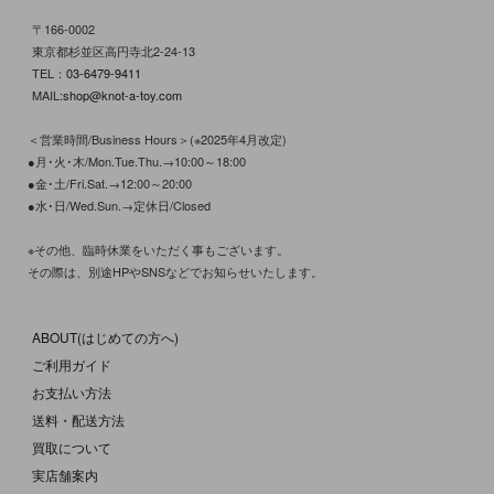
〒166-0002
東京都杉並区高円寺北2-24-13
TEL：
03-6479-9411
MAIL:
shop@knot-a-toy.com
＜営業時間/Business Hours＞(※2025年4月改定)
●月･火･木/Mon.Tue.Thu.→10:00～18:00
●金･土/Fri.Sat.→12:00～20:00
●水･日/Wed.Sun.→定休日/Closed
※その他、臨時休業をいただく事もございます。
その際は、別途HPやSNSなどでお知らせいたします。
ABOUT(はじめての方へ)
ご利用ガイド
お支払い方法
送料・配送方法
買取について
実店舗案内