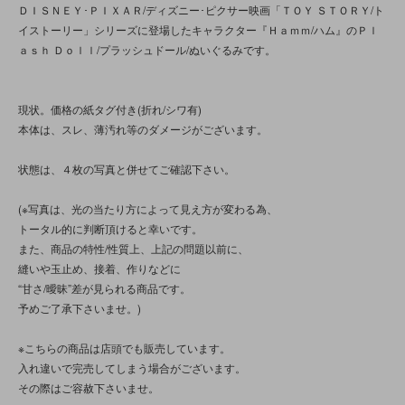
ＤＩＳＮＥＹ･ＰＩＸＡＲ/ディズニー･ピクサー映画「ＴＯＹ ＳＴＯＲＹ/ト
イストーリー」シリーズに登場したキャラクター『Ｈａｍｍ/ハム』のＰｌ
ａｓｈ Ｄｏｌｌ/プラッシュドール/ぬいぐるみです。
現状。価格の紙タグ付き(折れ/シワ有)
本体は、スレ、薄汚れ等のダメージがございます。
状態は、４枚の写真と併せてご確認下さい。
(※写真は、光の当たり方によって見え方が変わる為、
トータル的に判断頂けると幸いです。
また、商品の特性/性質上、上記の問題以前に、
縫いや玉止め、接着、作りなどに
“甘さ/曖昧”差が見られる商品です。
予めご了承下さいませ。)
※こちらの商品は店頭でも販売しています。
入れ違いで完売してしまう場合がございます。
その際はご容赦下さいませ。