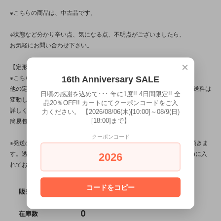
※こちらの商品は、中古品です。
※状態など分かり辛い点、気になる点、不明点がございましたら、
お気軽にお問い合わせ下さい。
×
【定形外対応商品】
※こちらの商品は【サイズ規格外・(9)～250gまで】です。
16th Anniversary SALE
他の定形外対応商品と複数購入される場合は、サイズや重量によって送料は
日頃の感謝を込めて･･･ 年に1度!! 4日間限定!! 全
変動します。送料は【最終注文確認書】で確定します。
品20％OFF!! カートにてクーポンコードをご入
詳しくは
こちら
をご覧ください。
力ください。 【2026/08/06(木)[10:00]～08/9(日)
簡易包装です。
[18:00]まで】
クーポンコード
※発送の際、ぬいぐるみはプチプチ(エアパッキン/緩衝材)を省かせて頂きま
す。透明袋(ＯＰＰ袋)に本体を入れ、紙袋(場合によってはダンボール)に入
2026
れてお送り致します。
コードをコピー
SOLD OUT
販売価格
0
在庫数