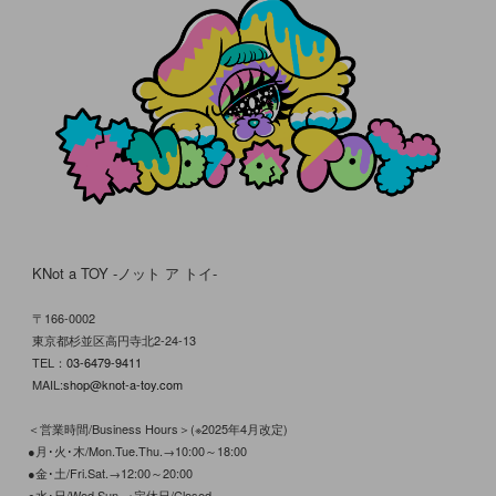
KNot a TOY -ノット ア トイ-
〒166-0002
東京都杉並区高円寺北2-24-13
TEL：
03-6479-9411
MAIL:
shop@knot-a-toy.com
＜営業時間/Business Hours＞(※2025年4月改定)
●月･火･木/Mon.Tue.Thu.→10:00～18:00
●金･土/Fri.Sat.→12:00～20:00
●水･日/Wed.Sun.→定休日/Closed