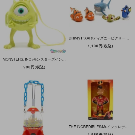
Disney PIXAR/ディズニーピクサー・FINDING NEMO/ファインディングニモ・ミニPVCフィギュア5体セット
1,100円(税込)
MONSTERS, INC./モンスターズインク・Disney・Pixar/ディズニー・ピクサー・Nestle/ネスレ・Meal Toy/ミールトイ・Figure/フィギュア 「Mike/マイク」
990円(税込)
THE INCREDIBLES/Mr.インクレディブル・トミーダイレクト・スーパーボブルヘッドドール 「Mr.Increbible/ミスターインクレディブル」
1,980円(税込)