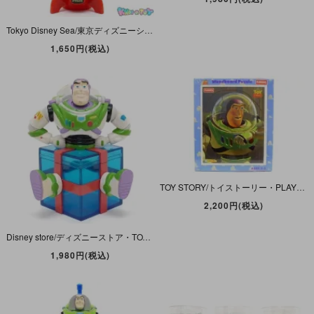
Tokyo Disney Sea/東京ディズニーシー(リゾート)・PIXAR PLAYTIME 2018/ピクサープレイタイム・ミニスナックケース/お菓子ケース・リトルグリーンメン・クレーンゲーム
1,650円(税込)
TOY STORY/トイストーリー・PLAYSKOOL/プレイスクール・Woodboard Puzzle/ウッドボードパズル 「Buzz Lightyear/バズ ライトイヤー」 未開封
2,200円(税込)
Disney store/ディズニーストア・TOY STORY/トイストーリー・Figure Case Candy/フィギュアケースキャンデー/お菓子/小物入れ「BUZZ/バズライトイヤー」ダメージ有
1,980円(税込)