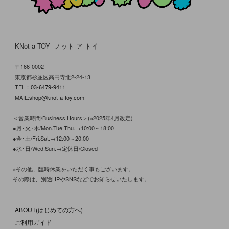
KNot a TOY -ノット ア トイ-
〒166-0002
東京都杉並区高円寺北2-24-13
TEL：
03-6479-9411
MAIL:
shop@knot-a-toy.com
＜営業時間/Business Hours＞(※2025年4月改定)
●月･火･木/Mon.Tue.Thu.→10:00～18:00
●金･土/Fri.Sat.→12:00～20:00
●水･日/Wed.Sun.→定休日/Closed
※その他、臨時休業をいただく事もございます。
その際は、別途HPやSNSなどでお知らせいたします。
ABOUT(はじめての方へ)
ご利用ガイド