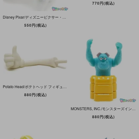
770円(税込)
Disney Pixar/ディズニーピクサー・MONSTERS,INC./モンスターズインク・TOMYトミー(Hasbroハズブロ)ちいサイズコレクション・ミニPVCフィギュア「Claws/クロウズ」
550円(税込)
Potato Head/ポテトヘッド フィギュアパーツ・単体 「ライトグリップアーム/右腕・サムアップ」
880円(税込)
MONSTERS, INC./モンスターズインク×McDonald's/マクドナルド・ミールトイ・Disney Pixar PALS/ディズニーピクサーパルス「Sully/サリー・穴あけパンチ」06年
880円(税込)