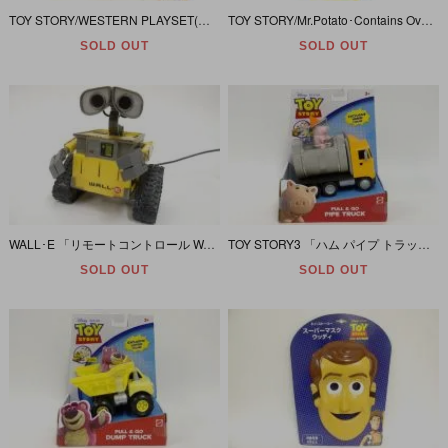
TOY STORY/WESTERN PLAYSET(トイストーリー/ウエスタン プレイセット/効果音機能付き)
TOY STORY/Mr.Potato･Contains Over 20 Parts! (トイストーリー/Mr.ポテトヘッド/雲柄パッケージ)
SOLD OUT
SOLD OUT
WALL･E 「リモートコントロール WALL･E」 (ウォーリー/ラジコン)
TOY STORY3 「ハム パイプ トラック/プル＆ゴー (HAMM PIPE TRUCK/PULL&GO) 」
SOLD OUT
SOLD OUT