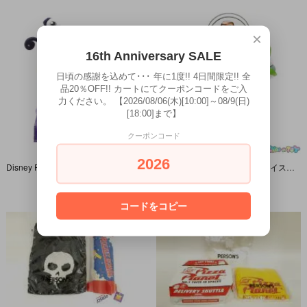
×
16th Anniversary SALE
日頃の感謝を込めて･･･ 年に1度!! 4日間限定!! 全
品20％OFF!! カートにてクーポンコードをご入
力ください。 【2026/08/06(木)[10:00]～08/9(日)
[18:00]まで】
クーポンコード
2026
Disney PIXAR/ディズニーピクサー・TOMY/タカラトミー・INSIDE OUT/インサイドアウト/インサイドヘッド・おしゃべりぬいぐるみ/Plush 「Fear/フィアー/ビビリ」 未開封
TOY STORY AND BEYOND!/トイストーリーアンドビヨンド！THINKWAY TOYS/シンクウェイトイズ・TOMY/トミー・蓄光「トーキングラージフィギュア・バズ・ライトイヤー」日本語
5,500円(税込)
8,800円(税込)
コードをコピー