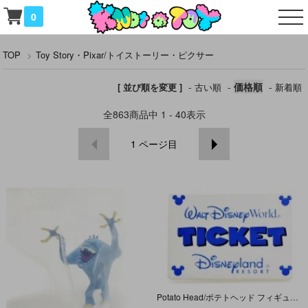
0
TOP
>
Toy Story・Pixar/トイストーリー・ピクサー
-
-
価格順
-
[ 並び順を変更 ]
古い順
新着順
全
863
商品中
1 - 40
表示
1
ページ目
Potato Head/ポテトヘッド フィギュアパーツ・単体 「Disneyland RESORT/Walt Disney World・チケット」