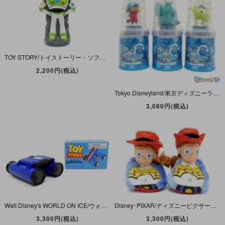
TOY STORY/トイストーリー・ソフビ・ドリンクボトル 「Buzz Lightyear/バズ ライトイヤー」
2,200円(税込)
Tokyo Disneyland/東京ディズニーランド・MONSTERS, INC. Ride&Go Seek!/モンスターズインク・ライドアンドゴーシーク！・PVCフィギュア付きビスケット・セット
3,080円(税込)
Walt Disney's WORLD ON ICE/ウォルトディズニー・ワールドオンアイス・TOY STORY/トイストーリー 「Lenny・BINOCULARS/レニー・ビノキュラーズ・双眼鏡」
Disney･PIXAR/ディズニーピクサー・TOY STORY2/トイストーリー２・ソフビヘッド付きルームシューズ/スリッパ 「Jessie/ジェシー」 アメリカベビーサイズ5-6(12-13cm)
3,300円(税込)
3,300円(税込)