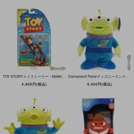
TOY STORY/トイストーリー・Mattel/マテル・Action Figure/アクションフィギュア 「Soarin' Sheriff Woody/ソアリン・シェリフ・ウッディ」 汚れ有
Disneyland Paris/ディズニーランドパリ(EURO/ユーロ)TOY STORY/トイストーリー・バズライトイヤーレーザーブラスト・Plush/ぬいぐるみ「リトルグリーンメン/エイリアン」
4,400円(税込)
4,400円(税込)