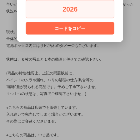
辛いかと思います。申し訳ありません。ステージ２はバッジが拾えなかった
2026
状況を試しています。)
コードをコピー
現状。開封済み。
全体的にスレ/キズ、薄汚れ等のダメージがあり、
電池ボックス内にはサビ/汚れのダメージもございます。
状態は、６枚の写真と１本の動画と併せてご確認下さい。
(商品の特性/性質上、上記の問題以前に、
ペイントのムラや漏れ、バリの処理の仕方/具合等の
“曖昧”差が見られる商品です。予めご了承下さいませ。
１つ１つの状態は、写真でご確認下さいませ。)
※こちらの商品は店頭でも販売しています。
入れ違いで完売してしまう場合がございます。
その際はご容赦くださいませ。
※こちらの商品は、中古品です。