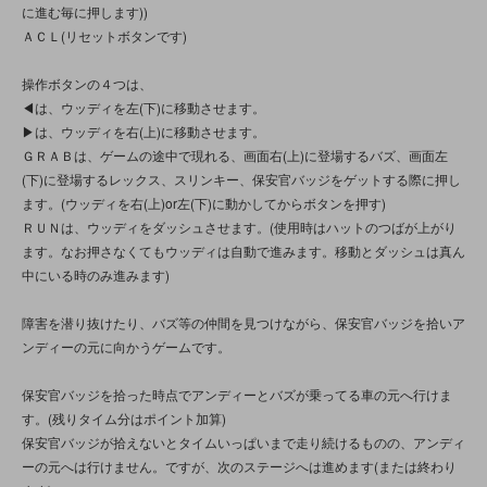
に進む毎に押します))
ＡＣＬ(リセットボタンです)
操作ボタンの４つは、
◀は、ウッディを左(下)に移動させます。
▶は、ウッディを右(上)に移動させます。
ＧＲＡＢは、ゲームの途中で現れる、画面右(上)に登場するバズ、画面左
(下)に登場するレックス、スリンキー、保安官バッジをゲットする際に押し
ます。(ウッディを右(上)or左(下)に動かしてからボタンを押す)
ＲＵＮは、ウッディをダッシュさせます。(使用時はハットのつばが上がり
ます。なお押さなくてもウッディは自動で進みます。移動とダッシュは真ん
中にいる時のみ進みます)
障害を潜り抜けたり、バズ等の仲間を見つけながら、保安官バッジを拾いア
ンディーの元に向かうゲームです。
保安官バッジを拾った時点でアンディーとバズが乗ってる車の元へ行けま
す。(残りタイム分はポイント加算)
保安官バッジが拾えないとタイムいっぱいまで走り続けるものの、アンディ
ーの元へは行けません。ですが、次のステージへは進めます(または終わり