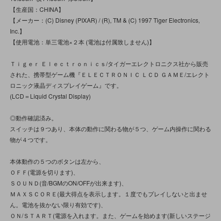
【生産国：CHINA】
【メーカー：(C) Disney (PIXAR) / (R), TM & (C) 1997 Tiger Electronics,
Inc.】
【使用電池：単三電池×２本 (電池は付属致しません)】
Ｔｉｇｅｒ Ｅｌｅｃｔｒｏｎｉｃｓ/タイガーエレクトロニクス社から販売
された、携帯型ゲーム機『ＥＬＥＣＴＲＯＮＩＣ ＬＣＤ ＧＡＭＥ/エレクト
ロニック液晶ディスプレイゲーム』です。
(LCD＝Liquid Crystal Display)
◎動作確認済み。
スイッチは９つあり、本体の動作に関わる物が５つ、ゲーム内操作に関わる
物が４つです。
本体動作の５つのボタンは左から、
ＯＦＦ(電源を切ります)、
ＳＯＵＮＤ(音/BGMのON/OFFが出来ます)、
ＭＡＸＳＣＯＲＥ(最大得点を表示します。１度でもプレイしないと出ませ
ん。電池を抜かない限り有効です)、
ＯＮ/ＳＴＡＲＴ(電源を入れます。また、ゲームを始めます(新しいステージ