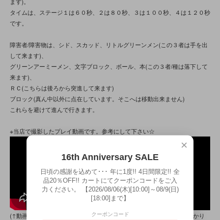
ます)。
タイムは、ステージ１は６０秒、２は８０秒、３は１００秒、４は１２０秒
です。
障害者/障害物は、シド、スカッド、リトルグリーンメン(この３者は手を出
して来ます)、
グリーンアーミーメン、文字ブロック、ボール、本(この３者/種は落下して
来ます)、
ＲＣ(こちらは後ろから突進して来ます)
ブロック(真ん中以外に点在しています。そこへは移動出来ません)
これらを避けて進んで行きます。
※当店で撮影したプレイ動画です。参考にして下さい☆
×
16th Anniversary SALE
日頃の感謝を込めて･･･ 年に1度!! 4日間限定!! 全
品20％OFF!! カートにてクーポンコードをご入
力ください。 【2026/08/06(木)[10:00]～08/9(日)
[18:00]まで】
クーポンコード
(↑動画では、光の反射や、キャラクター線の濃度、画面の小ささで分かり