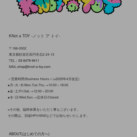
KNot a TOY -ノット ア トイ-
〒166-0002
東京都杉並区高円寺北2-24-13
TEL：
03-6479-9411
MAIL:
shop@knot-a-toy.com
＜営業時間/Business Hours＞(※2025年4月改定)
●月･火･木/Mon.Tue.Thu.→10:00～18:00
●金･土/Fri.Sat.→12:00～20:00
●水･日/Wed.Sun.→定休日/Closed
※その他、臨時休業をいただく事もございます。
その際は、別途HPやSNSなどでお知らせいたします。
ABOUT(はじめての方へ)