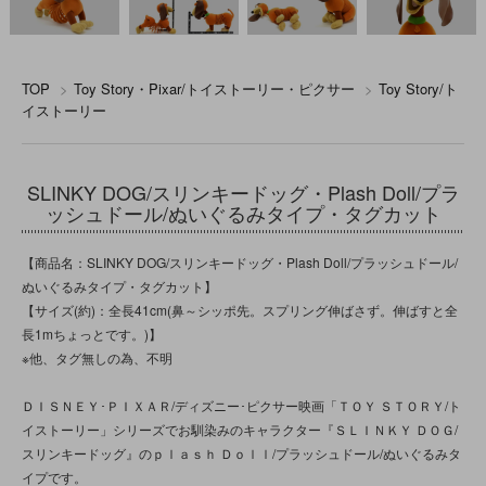
TOP
>
Toy Story・Pixar/トイストーリー・ピクサー
>
Toy Story/ト
イストーリー
SLINKY DOG/スリンキードッグ・Plash Doll/プラ
ッシュドール/ぬいぐるみタイプ・タグカット
【商品名：SLINKY DOG/スリンキードッグ・Plash Doll/プラッシュドール/
ぬいぐるみタイプ・タグカット】
【サイズ(約)：全長41cm(鼻～シッポ先。スプリング伸ばさず。伸ばすと全
長1mちょっとです。)】
※他、タグ無しの為、不明
ＤＩＳＮＥＹ･ＰＩＸＡＲ/ディズニー･ピクサー映画「ＴＯＹ ＳＴＯＲＹ/ト
イストーリー」シリーズでお馴染みのキャラクター『ＳＬＩＮＫＹ ＤＯＧ/
スリンキードッグ』のｐｌａｓｈ Ｄｏｌｌ/プラッシュドール/ぬいぐるみタ
イプです。