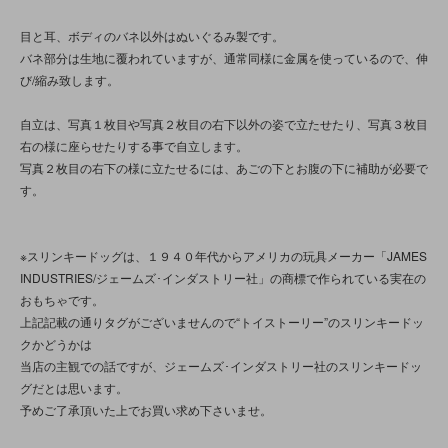
目と耳、ボディのバネ以外はぬいぐるみ製です。
バネ部分は生地に覆われていますが、通常同様に金属を使っているので、伸
び/縮み致します。
自立は、写真１枚目や写真２枚目の右下以外の姿で立たせたり、写真３枚目
右の様に座らせたりする事で自立します。
写真２枚目の右下の様に立たせるには、あごの下とお腹の下に補助が必要で
す。
※スリンキードッグは、１９４０年代からアメリカの玩具メーカー「JAMES
INDUSTRIES/ジェームズ･インダストリー社」の商標で作られている実在の
おもちゃです。
上記記載の通りタグがございませんので“トイストーリー”のスリンキードッ
クかどうかは
当店の主観での話ですが、ジェームズ･インダストリー社のスリンキードッ
グだとは思います。
予めご了承頂いた上でお買い求め下さいませ。