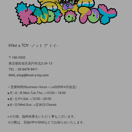
KNot a TOY -ノット ア トイ-
〒166-0002
東京都杉並区高円寺北2-24-13
TEL：
03-6479-9411
MAIL:
shop@knot-a-toy.com
＜営業時間/Business Hours＞(※2025年4月改定)
●月･火･木/Mon.Tue.Thu.→10:00～18:00
●金･土/Fri.Sat.→12:00～20:00
●水･日/Wed.Sun.→定休日/Closed
※その他、臨時休業をいただく事もございます。
その際は、別途HPやSNSなどでお知らせいたします。