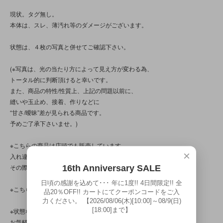
現状。タグ無し。
本体は、スレ、薄汚れ等のダメージがございます。
状態は、４枚の写真と併せてご確認下さい。
(※写真は、光の当たり方によって見え方が変わる為、
トータル的に判断頂けると幸いです。
また、商品の特性/性質上、上記の問題以前に、
縫いや玉止め、接着、作りなどに
“甘さ/曖昧”差が見られる商品です。
予めご了承下さいませ。)
※こちらの商品は店頭でも販売しています。
×
入れ違いで完売してしまう場合がございます。
その際はご容赦下さいませ。
16th Anniversary SALE
日頃の感謝を込めて･･･ 年に1度!! 4日間限定!! 全
※こちらの商品は、中古品です。
品20％OFF!! カートにてクーポンコードをご入
力ください。 【2026/08/06(木)[10:00]～08/9(日)
[18:00]まで】
※状態など分かり辛い点、気になる点、不明点がございましたら、
お気軽にお問い合わせ下さい。