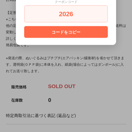
クーポンコード
【定形外対応商品】
2026
※こちらの商品は【サイズ規格外・(10)～500gまで】です。
他の定形外対応商品と複数購入される場合は、サイズや重量によって送料は
変動します。送料は【最終注文確認書】で確定します。
コードをコピー
詳しくは
こちら
をご覧ください。
簡易包装です。
※発送の際、ぬいぐるみはプチプチ(エアパッキン/緩衝材)を省かせて頂きま
す。透明袋(ＯＰＰ袋)に本体を入れ、紙袋(場合によってはダンボール)に入
れてお送り致します。
SOLD OUT
販売価格
0
在庫数
特定商取引法に基づく表記 (返品など)