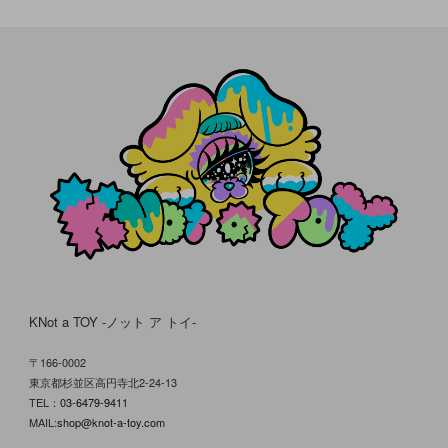
KNot a TOY -ノット ア トイ-
〒166-0002
東京都杉並区高円寺北2-24-13
TEL：
03-6479-9411
MAIL:
shop@knot-a-toy.com