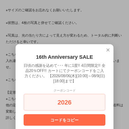
※サイズのご確認をお忘れなくお願いいたします。
※状態は、4枚の写真と併せてご確認ください。
※写真は、光の当たり方によって見え方が変わるため、トータル的に判断い
ただけると幸いです。
×
※こちらの商品は店頭でも販売しています。
16th Anniversary SALE
入れ違いで完売してしまう場合がございます。その際はご容赦くださいま
日頃の感謝を込めて･･･ 年に1度!! 4日間限定!! 全
せ。
品20％OFF!! カートにてクーポンコードをご入
力ください。 【2026/08/06(木)[10:00]～08/9(日)
※こちらの商品は、中古・ヴィンテージ品です。
[18:00]まで】
クーポンコード
【定形外対応商品】
※こちらの商品は【サイズ規格内・(1)～50gまで】です。
2026
他の定形外対応商品と複数購入される場合は、サイズや重量によって送料は
変動します。送料は【最終注文確認書】で確定します。
詳しくは
こちら
をご覧ください。
コードをコピー