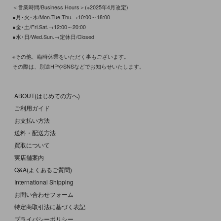
＜営業時間/Business Hours＞(※2025年4月改定)
●月･火･木/Mon.Tue.Thu.→10:00～18:00
●金･土/Fri.Sat.→12:00～20:00
●水･日/Wed.Sun.→定休日/Closed
※その他、臨時休業をいただく事もございます。
その際は、別途HPやSNSなどでお知らせいたします。
ABOUT(はじめての方へ)
ご利用ガイド
お支払い方法
送料・配送方法
買取について
実店舗案内
Q&A(よくあるご質問)
International Shipping
お問い合わせフォーム
特定商取引法に基づく表記
プライバシーポリシー